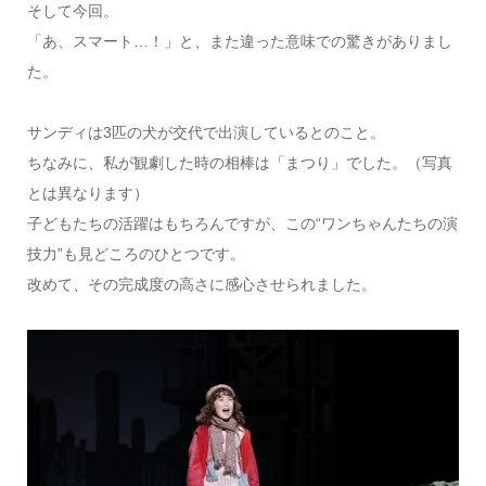
そして今回。
「あ、スマート…！」と、また違った意味での驚きがありまし
た。
サンディは3匹の犬が交代で出演しているとのこと。
ちなみに、私が観劇した時の相棒は「まつり」でした。（写真
とは異なります）
子どもたちの活躍はもちろんですが、この“ワンちゃんたちの演
技力”も見どころのひとつです。
改めて、その完成度の高さに感心させられました。