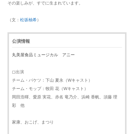
その楽しみが、すでに生まれています。
（文：
松坂柚希
）
公演情報
丸美屋食品ミュージカル アニー
◻︎出演
チーム・バケツ：下山 夏永（Wキャスト）
チーム・モップ：牧田 花（Wキャスト）
岡田浩暉、愛原 実花、赤名 竜乃介、浜崎 香帆、須藤 理
彩 他
家康、おこげ、まつり