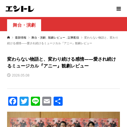
舞台・演劇
最新情報
舞台・演劇
,
観劇レビュー
,
記事配信
変わらない物語と、変わり
続ける感情――愛され続けるミュージカル『アニー』観劇レビュー
変わらない物語と、変わり続ける感情――愛され続け
るミュージカル『アニー』観劇レビュー
2026.05.08
Facebook
Twitter
Line
Email
共
有