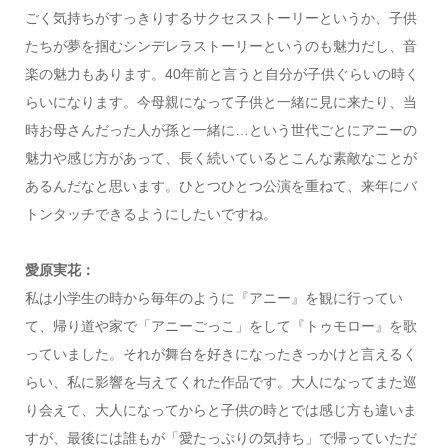
ごく気持ちがすっきりするサクセスストーリーというか、子供
たちが夢を掴むシンデレラストーリーというのも魅力だし、音
楽の魅力もあります。40年前と言うと自分が子供ぐらいの時く
らいになります。今母親になって子供と一緒に見に来たり、当
時お母さんだった人が孫と一緒に…という世代ごとにアニーの
魅力や感じ方があって、長く続いているとこんな素敵なことが
あるんだなと思います。ひとつひとつ公演を重ねて、来年にバ
トンタッチできるようにしたいですね。
愛原実花：
私は小学生の時から毎年のように『アニー』を観に行ってい
て、帰り道や家で「アニーごっこ」をして『トゥモロー』を歌
っていました。それが舞台を好きになったきっかけと言えるく
らい、私に影響を与えてくれた作品です。大人になってまた巡
り会えて、大人になってからと子供の時とでは感じ方も違いま
すが、最後には誰もが「愛たっぷりの気持ち」で帰っていただ