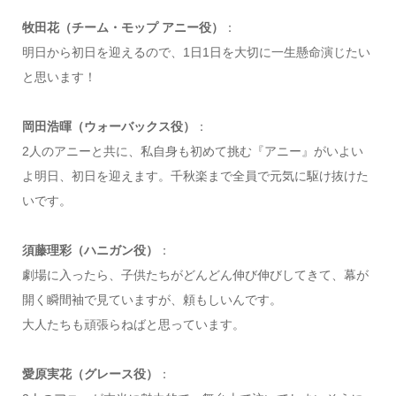
牧田花（チーム・モップ アニー役）
：
明日から初日を迎えるので、1日1日を大切に一生懸命演じたい
と思います！
岡田浩暉（ウォーバックス役）
：
2人のアニーと共に、私自身も初めて挑む『アニー』がいよい
よ明日、初日を迎えます。千秋楽まで全員で元気に駆け抜けた
いです。
須藤理彩（ハニガン役）
：
劇場に入ったら、子供たちがどんどん伸び伸びしてきて、幕が
開く瞬間袖で見ていますが、頼もしいんです。
大人たちも頑張らねばと思っています。
愛原実花（グレース役）
：