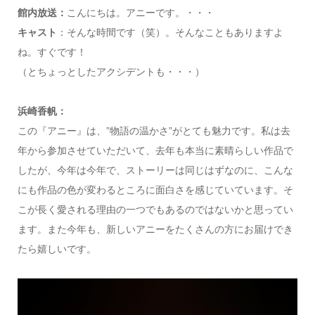
館内放送：
こんにちは。アニーです。・・・
キャスト
：そんな時間です（笑）。そんなこともありますよ
ね。すぐです！
（とちょっとしたアクシデントも・・・）
浜崎香帆：
この『アニー』は、”物語の温かさ”がとても魅力です。私は去
年から参加させていただいて、去年も本当に素晴らしい作品で
したが、今年は今年で、ストーリーは同じはずなのに、こんな
にも作品の色が変わるところに面白さを感じていています。そ
こが長く愛される理由の一つでもあるのではないかと思ってい
ます。また今年も、新しいアニーをたくさんの方にお届けでき
たら嬉しいです。