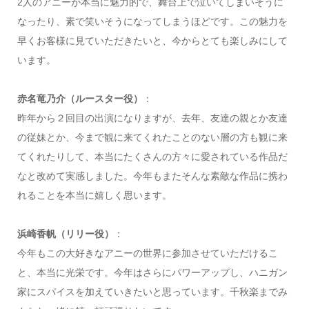
2人のアニーが本当に魅力的で、舞台上で泣いてしまいそうに
なったり、素で笑いそうになってしまうほどです。この魅力を
早くお客様に見ていただきたいと、今からとても楽しみにして
います。
赤名竜乃介（ルースター役）
：
昨年から２回目の出演になりますが、去年、友達の親とか友達
の従妹とか、今まで観に来てくれたことのない層の方も観に来
てくれたりして、本当にたくさんの方々に愛されている作品だ
なと改めて実感しました。今年もまたそんな素敵な作品に携わ
れることを本当に嬉しく思います。
浜崎香帆（リリー役）
：
今年もこの大好きなアニーの世界に参加させていただけるこ
と、本当に光栄です。今年はさらにパワーアップし、ハニガン
家にスパイスを加えていきたいと思っています。千秋楽までみ