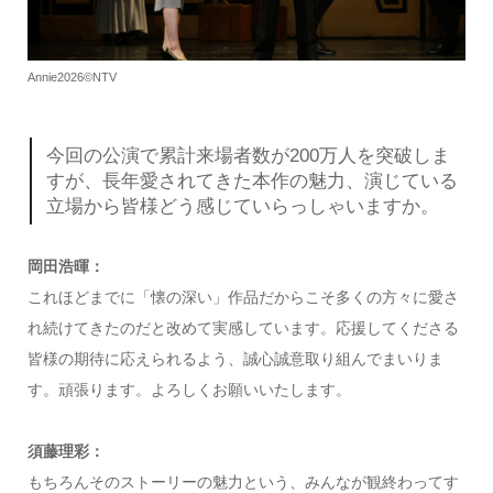
Annie2026©NTV
今回の公演で累計来場者数が200万人を突破しま
すが、長年愛されてきた本作の魅力、演じている
立場から皆様どう感じていらっしゃいますか。
岡田浩暉：
これほどまでに「懐の深い」作品だからこそ多くの方々に愛さ
れ続けてきたのだと改めて実感しています。応援してくださる
皆様の期待に応えられるよう、誠心誠意取り組んでまいりま
す。頑張ります。よろしくお願いいたします。
須藤理彩：
もちろんそのストーリーの魅力という、みんなが観終わってす