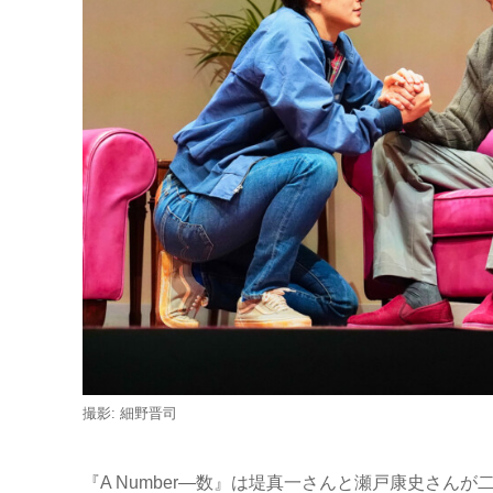
撮影: 細野晋司
『A Number―数』は堤真一さんと瀬戸康史さん