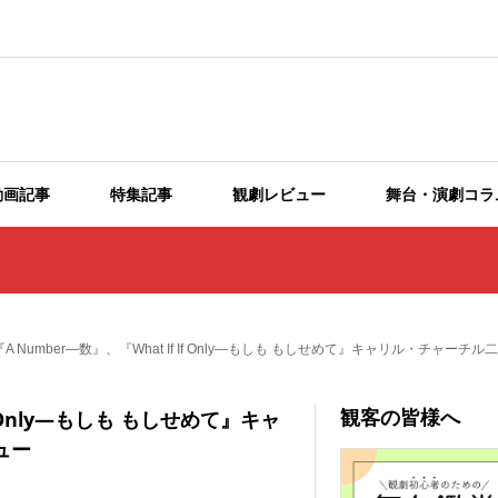
動画記事
特集記事
観劇レビュー
舞台・演劇コラ
A Number―数』、『What If If Only―もしも もしせめて』キャリル・チャー
観客の皆様へ
f Only―もしも もしせめて』キャ
ュー