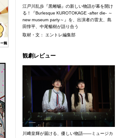
江戸川乱歩『黒蜥蜴』の新しい物語が幕を開け
る！『Burlesque KUROTOKAGE -after die- ～
new museum party～』を、出演者の雷太、島
田惇平、中尾暢樹が語り合う
取材・文： エントレ編集部
観劇レビュー
川﨑皇輝が届ける、優しい物語――ミュージカ