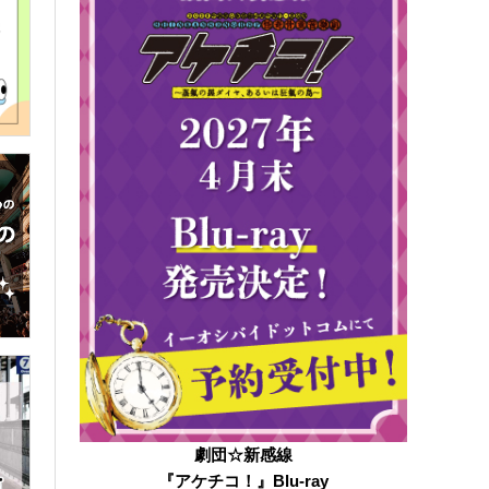
劇団☆新感線
『アケチコ！』Blu-ray