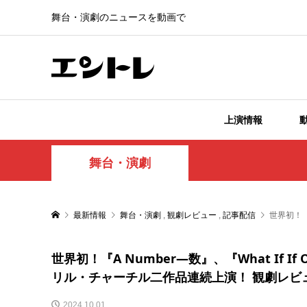
舞台・演劇のニュースを動画で
上演情報
舞台・演劇
最新情報
舞台・演劇
,
観劇レビュー
,
記事配信
世界初！『
世界初！『A Number―数』、『What If I
リル・チャーチル二作品連続上演！ 観劇レビ
2024.10.01