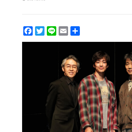
Facebook
Twitter
Line
Email
共
有