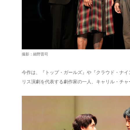
撮影：細野晋司
今作は、『トップ・ガールズ』や『クラウド・ナイ
リス演劇を代表する劇作家の一人、キャリル・チャ