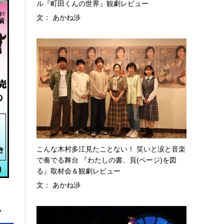
ル『町田くんの世界』観劇レビュー
文： あかね渉
こんな木村多江見たことない！ 笑いと涙と音楽
で奏でる舞台 『わたしの書、頁(ページ)を図
る』取材会＆観劇レビュー
文： あかね渉
へ