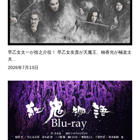
早乙女太一が捨之介役！ 早乙女友貴が天魔王、柚香光が極楽太
夫…
2026年7月13日