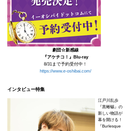
劇団☆新感線
『アケチコ！』Blu-ray
8/31まで予約受付中！
https://www.e-oshibai.com/
インタビュー特集
江戸川乱歩
『黒蜥蜴』の
新しい物語が
幕を開ける！
『Burlesque