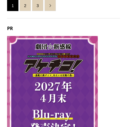
1
2
3

PR