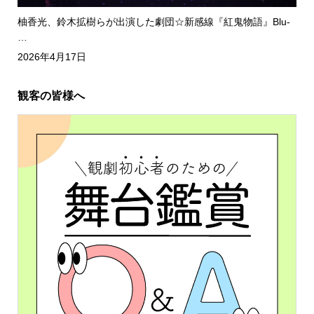
柚香光、鈴木拡樹らが出演した劇団☆新感線『紅鬼物語』Blu-
…
2026年4月17日
観客の皆様へ