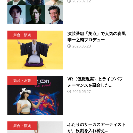
2026.07.12
演芸番組「笑点」で人気の春風
舞台・演劇
亭一之輔プロデュー...
2026.05.28
VR（仮想現実）とライブパフ
舞台・演劇
ォーマンスを融合した...
2026.05.27
ふたりのサーカスアーティスト
舞台・演劇
が、役割を入れ替え...