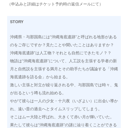
（申込みと詳細はチケット予約時の返信メールにて）
STORY
沖縄県・与那国島には“沖縄海底遺跡”と呼ばれる地形がある
のをご存じですか？見たことや聞いたことはありますか？
沖縄海底遺跡”は人工物？それとも自然にできたモノ？？
物語は“沖縄海底遺跡”について、人工説を主張する学者の新
月と自然説を主張する満月とその助手たちが議論する「沖縄
海底遺跡を語る会」から始まる。
激しい主張と対立が繰り返される中、与那国島では時々、鬼
が出るという噂も流れ始める。
やがて彼らは一人の少女・十六夜（いざよい）に出会い導か
れ、遠い昔の過去へとタイムスリップしてしまう。
そこはムー大陸と呼ばれ、大きくて赤い月が輝いていた。
果たして彼らは“沖縄海底遺跡”の謎に辿り着くことができる