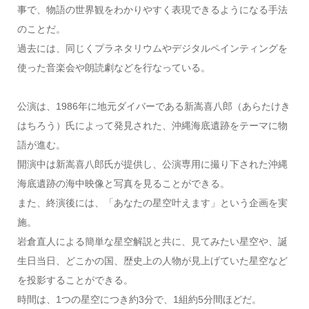
事で、物語の世界観をわかりやすく表現できるようになる手法
のことだ。
過去には、同じくプラネタリウムやデジタルペインティングを
使った音楽会や朗読劇などを行なっている。
公演は、1986年に地元ダイバーである新嵩喜八郎（あらたけき
はちろう）氏によって発見された、沖縄海底遺跡をテーマに物
語が進む。
開演中は新嵩喜八郎氏が提供し、公演専用に撮り下された沖縄
海底遺跡の海中映像と写真を見ることができる。
また、終演後には、「あなたの星空叶えます」という企画を実
施。
岩倉直人による簡単な星空解説と共に、見てみたい星空や、誕
生日当日、どこかの国、歴史上の人物が見上げていた星空など
を投影することができる。
時間は、1つの星空につき約3分で、1組約5分間ほどだ。