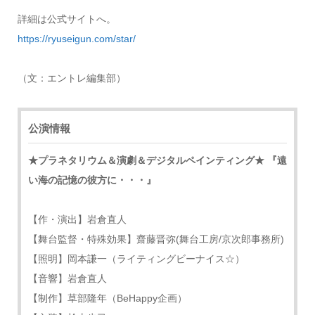
詳細は公式サイトへ。
https://ryuseigun.com/star/
（文：エントレ編集部）
公演情報
★プラネタリウム＆演劇＆デジタルペインティング★ 『遠
い海の記憶の彼方に・・・』
【作・演出】岩倉直人
【舞台監督・特殊効果】齋藤晋弥(舞台工房/京次郎事務所)
【照明】岡本謙一（ライティングビーナイス☆）
【音響】岩倉直人
【制作】草部隆年（BeHappy企画）