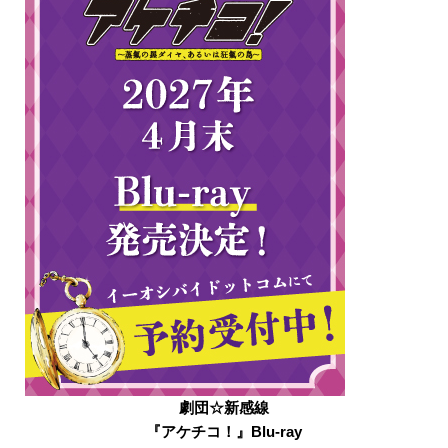
劇団☆新感線
『アケチコ！』Blu-ray