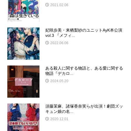
2021.02.06
妃咲歩美・来栖梨紗のユニットAyK本公演
vol.3 『メフィ...
2022.06.06
ある殺人に関する物語と、ある愛に関する
物語『デカロ...
2024.05.20
須藤茉麻、諸塚香奈実らが出演！劇団ズッ
キュン娘の名...
2020.12.01