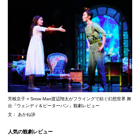
芳根京子 × Snow Man渡辺翔太がフライングで紡ぐ幻想世界 舞
台『ウェンディ＆ピーターパン』観劇レビュー
文： あかね渉
人気の観劇レビュー