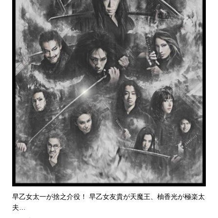
早乙女太一が捨之介役！ 早乙女友貴が天魔王、柚香光が極楽太
夫…