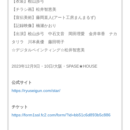
【衣装】桧山歩弓
【チラシ画】松井智恵美
【宣伝美術】藤岡直人(アート工房まんまるず)
【記録映像】楠瀬かおり
【出演】桧山歩弓 中石文音 岡田理愛 金井幸香 ナカ
タリラ 川本眞優 藤田明子
☆デジタルペインティング☆松井智恵美
2023年12月9日・10日/大阪・SPASE★HOUSE
公式サイト
https://ryuseigun.com/star/
チケット
https://form1ssl.fc2.com/form/?id=bb51c6d893b5c886