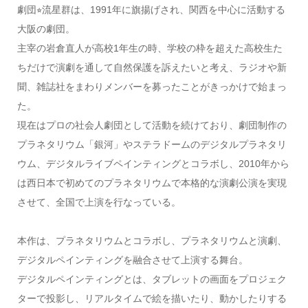
劇団⭐︎流星群は、1991年に旗揚げされ、関西を中心に活動する
大阪の劇団。
主宰の岩倉直人が高校1年生の時、学校の枠を超えた高校生た
ちだけで演劇を通して自然保護を訴えたいと考え、ラジオや新
聞、雑誌社をまわりメンバーを募ったことがきっかけで始まっ
た。
現在はプロの社会人劇団として活動を続けており、劇団制作の
プラネタリウム「銀河」やステラドームのデジタルプラネタリ
ウム、デジタルライブペインティングとコラボし、2010年から
は西日本で初めてのプラネタリウムで本格的な演劇公演を実現
させて、全国で上演を行なっている。
本作は、プラネタリウムとコラボし、プラネタリウムと演劇、
デジタルペインティングを融合させて上演する舞台。
デジタルペインティングとは、タブレットの画面をプロジェク
ターで投影し、リアルタイムで絵を描いたり、動かしたりする