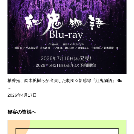
柚香光、鈴木拡樹らが出演した劇団☆新感線『紅鬼物語』Blu-
…
2026年4月17日
観客の皆様へ