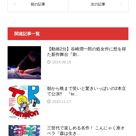
関連記事一覧
【動画2分】谷崎潤一郎の処女作に想を得
た新作舞台『刺...
2024.09.19
朝から晩まで笑いと驚きいっぱいの2本立
て公演!! 『to...
2020.11.17
三世代で楽しめる名作！ こんにゃく座オ
ペラ『森は生き...