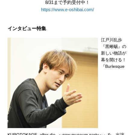
8/31まで予約受付中！
https://www.e-oshibai.com/
インタビュー特集
江戸川乱歩
『黒蜥蜴』の
新しい物語が
幕を開ける！
『Burlesque
KUROTOKAGE -after die- ～new museum party～』を、出演