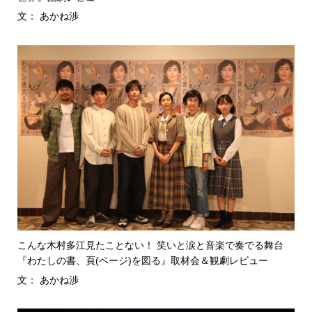
文： あかね渉
こんな木村多江見たことない！ 笑いと涙と音楽で奏でる舞台
『わたしの書、頁(ページ)を図る』取材会＆観劇レビュー
文： あかね渉