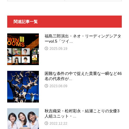
関連記事一覧
福島三郎演出・ネオ・リーディングシアタ
ーvol.5「ツイ...
2025.09.19
困難な条件の中で捉えた貴重な一瞬など46
名の代表作が...
2023.08.09
秋吉織栄・松村彩永・結瀬ことりの女優3
人組ユニット・...
2022.12.22