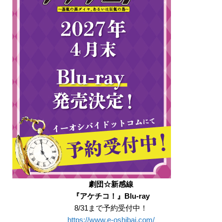
劇団☆新感線
『アケチコ！』Blu-ray
8/31まで予約受付中！
https://www.e-oshibai.com/