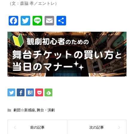
（文：森脇 孝／エントレ）
Facebook
Twitter
Line
Email
共
有
劇団☆新感線
,
舞台・演劇