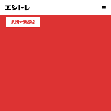
劇団☆新感線