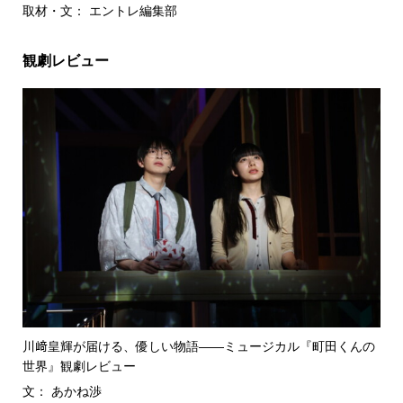
取材・文： エントレ編集部
観劇レビュー
川﨑皇輝が届ける、優しい物語――ミュージカル『町田くんの
世界』観劇レビュー
文： あかね渉