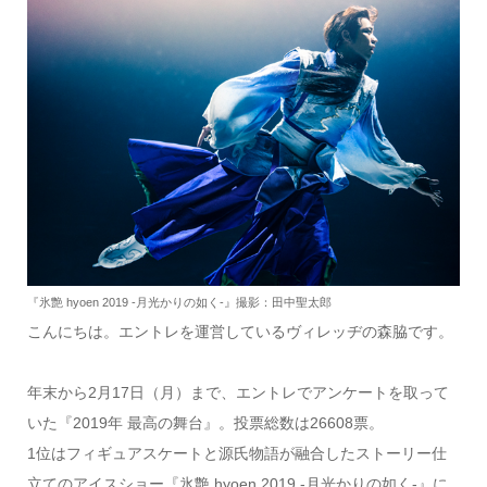
『氷艶 hyoen 2019 -月光かりの如く-』撮影：田中聖太郎
こんにちは。エントレを運営しているヴィレッヂの森脇です。
年末から2月17日（月）まで、エントレでアンケートを取って
いた『2019年 最高の舞台』。投票総数は26608票。
1位はフィギュアスケートと源氏物語が融合したストーリー仕
立てのアイスショー『氷艶 hyoen 2019 -月光かりの如く-』に