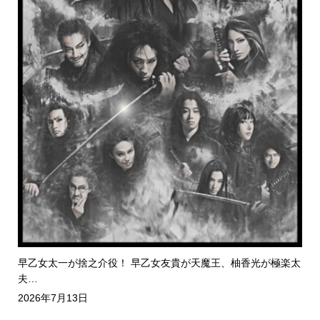
早乙女太一が捨之介役！ 早乙女友貴が天魔王、柚香光が極楽太
夫…
2026年7月13日