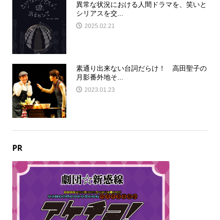
異常な状況における人間ドラマを、笑いと
シリアスを交...
2025.02.21
素通り出来ない台詞だらけ！ 高田聖子の
月影番外地そ...
2023.01.23
PR