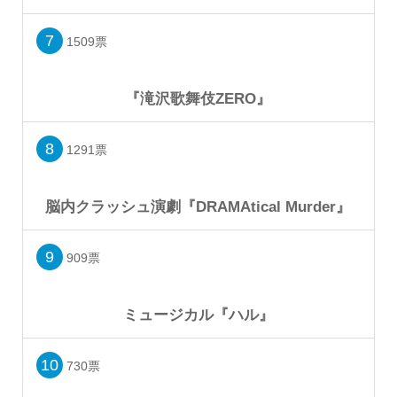
7
1509票
『滝沢歌舞伎ZERO』
8
1291票
脳内クラッシュ演劇『DRAMAtical Murder』
9
909票
ミュージカル『ハル』
10
730票