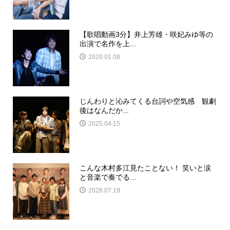
【歌唱動画3分】井上芳雄・咲妃みゆ等の
出演で名作を上...
2020.01.08
じんわりと沁みてくる台詞や空気感 観劇
後はなんだか...
2025.04.15
こんな木村多江見たことない！ 笑いと涙
と音楽で奏でる...
2026.07.19