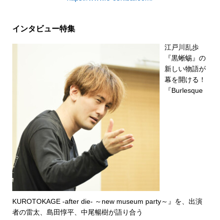
インタビュー特集
江戸川乱歩
『黒蜥蜴』の
新しい物語が
幕を開ける！
『Burlesque
KUROTOKAGE -after die- ～new museum party～』を、出演
者の雷太、島田惇平、中尾暢樹が語り合う