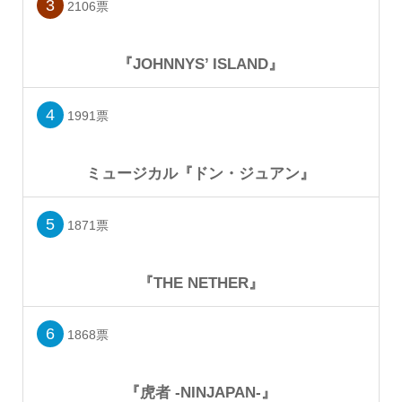
3
2106票
『JOHNNYS’ ISLAND』
4
1991票
ミュージカル『ドン・ジュアン』
5
1871票
『THE NETHER』
6
1868票
『虎者 -NINJAPAN-』