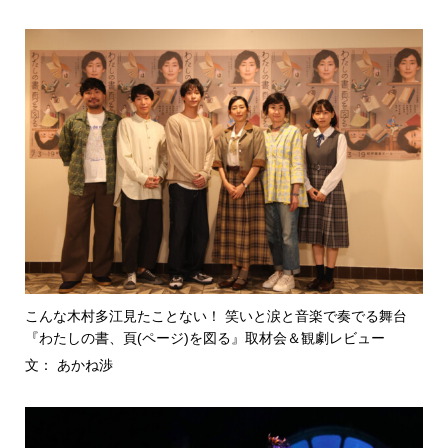
こんな木村多江見たことない！ 笑いと涙と音楽で奏でる舞台
『わたしの書、頁(ページ)を図る』取材会＆観劇レビュー
文： あかね渉