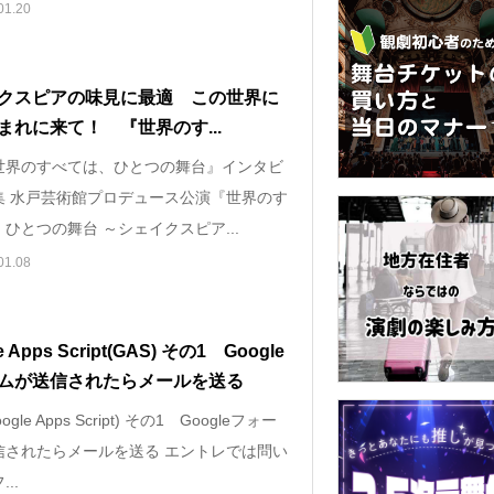
01.20
クスピアの味見に最適 この世界に
まれに来て！ 『世界のす...
世界のすべては、ひとつの舞台』インタビ
集 水戸芸術館プロデュース公演『世界のす
ひとつの舞台 ～シェイクスピア...
01.08
e Apps Script(GAS) その1 Google
ムが送信されたらメールを送る
ogle Apps Script) その1 Googleフォー
信されたらメールを送る エントレでは問い
..