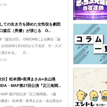
11.28
しての生き方を諦めた女性役を劇団
口森広（男優）が演じる O...
R8『誕生の日』 ONEOR8による舞台『誕
が2025年1月23日から下北沢 ザ・スズ
演される。 O...
11.26
2分】松本潤×長澤まさみ×永山瑛
DA・MAP第27回公演『正三角関...
・MAP 第27回公演『正三角関係』（撮
本隆史） 松本潤・長澤まさみ・永山瑛太が