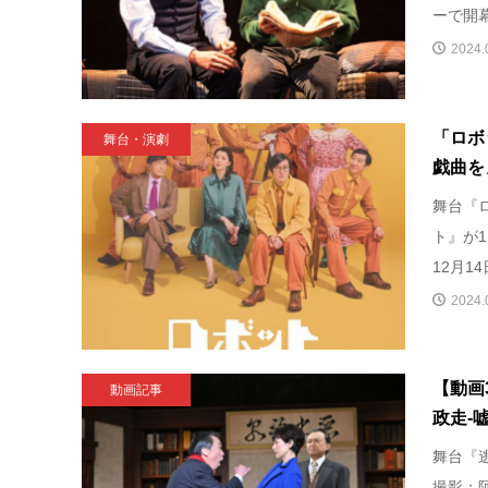
ーで開幕
2024.
「ロボ
舞台・演劇
戯曲を
舞台『
ト』が
12月1
2024.
【動画
動画記事
政走-
舞台『
撮影：