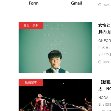
2024.
女性と
舞台・演劇
員の山
ONEO
生の日』
ナリで上
2024.
【動画
動画記事
太 NO
NODA
影：岡