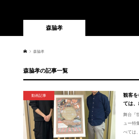
森脇孝
森脇孝
森脇孝の記事一覧
観客を
動画記事
ては、
舞台『
ュー特
べては、