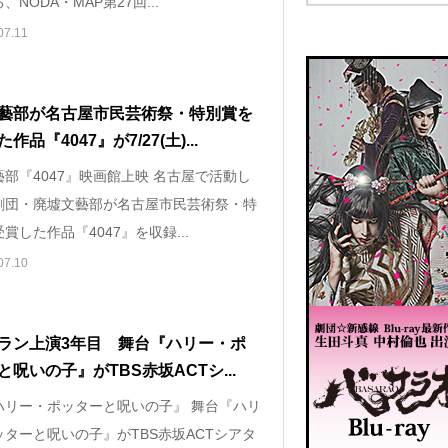
、NODA・MAP第27回...
07.11
藝部が名古屋市民芸術祭・特別賞を
作品『4047』が7/27(土)...
部『4047』映画館上映 名古屋で活動し
劇団・廃墟文藝部が名古屋市民芸術祭・特
賞した作品『4047』を収録...
07.10
ラン上演3年目 舞台『ハリー・ポ
と呪いの子』がTBS赤坂ACTシ...
ハリー・ポッターと呪いの子』 舞台『ハリ
ッターと呪いの子』がTBS赤坂ACTシアタ