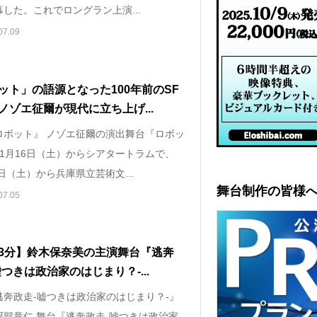
した。これでロングラン上演...
07.09
ット」の語源となった100年前のSF
ノゾエ征爾が現代に立ち上げ...
ロボット』 ノゾエ征爾の演出舞台『ロボッ
11月16日（土）からシアタートラムで、
4日（土）から兵庫県立芸術文...
舞台制作の皆様
07.05
3分】鈴木保奈美の主演舞台『逃奔
嘘つきは政治家のはじまり？-...
逃奔政走-嘘つきは政治家のはじまり？-』
阿部章仁 舞台『逃奔政走-嘘つきは政治家