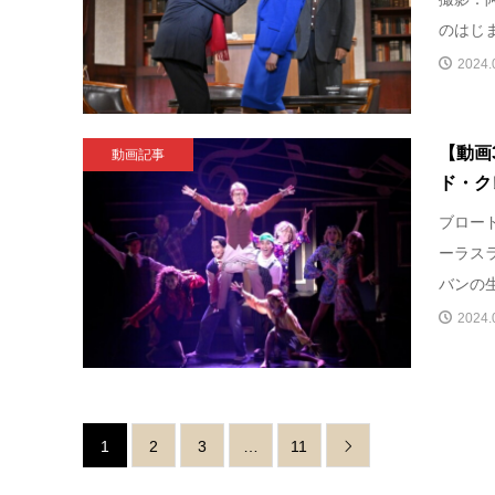
のはじま
2024.
【動画
動画記事
ド・ク
ブロー
ーラス
バンの⽣
2024.
1
2
3
…
11
