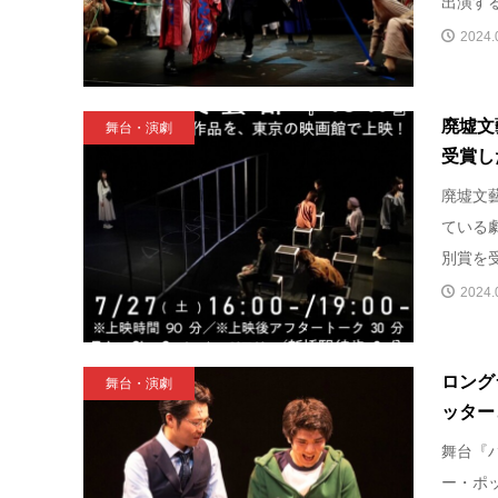
出演する
2024.
廃墟文
舞台・演劇
受賞した
廃墟文藝
ている
別賞を受
2024.
ロング
舞台・演劇
ッター
舞台『
ー・ポ