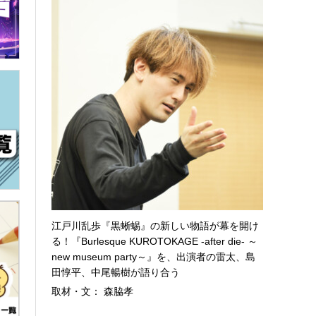
江戸川乱歩『黒蜥蜴』の新しい物語が幕を開け
る！『Burlesque KUROTOKAGE -after die- ～
new museum party～』を、出演者の雷太、島
田惇平、中尾暢樹が語り合う
取材・文： 森脇孝