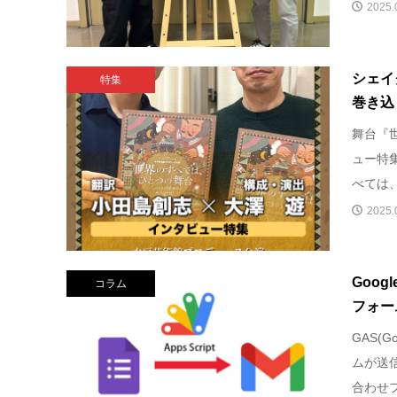
2025.
シェイ
特集
巻き込
舞台『
ュー特
べては、
2025.
Googl
コラム
フォー
GAS(Go
ムが送
合わせフ.