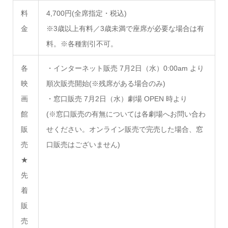
料
4,700円(全席指定・税込)
金
※3歳以上有料／3歳未満で座席が必要な場合は有
料。※各種割引不可。
各
・インターネット販売 7月2日（水）0:00am より
映
順次販売開始(※残席がある場合のみ)
画
・窓口販売 7月2日（水）劇場 OPEN 時より
館
(※窓口販売の有無については各劇場へお問い合わ
販
せください。オンライン販売で完売した場合、窓
売
口販売はございません)
★
先
着
販
売