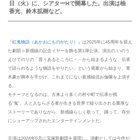
日（火）に、シアターHで開幕した。出演は柚
香光、鈴木拡樹など。
『
紅鬼物語（あかおにものがたり）
』は2025年に45周年を迎え
た劇団☆新感線の記念イヤーを飾る第1弾公演。演出の いのう
えひでのりの「昔々あるところに・・から始まるような、伝承
で語られるような物語をやりたい」という発案から始まり、青
木豪が脚本を手がけ、これまでにない新感線流お伽噺を上演す
る。
モチーフとなるのは、古来より多くの村や町で伝承が残
る“鬼”。人と人ならざる者が生きる世界で繰り出される重厚な
ストーリーでありながら、新感線らしく歌って、踊って、存分
にショーアップされたエンターテインメントだ。
主演は2024年5月に宝塚歌劇団を退団し、演劇としては今作が