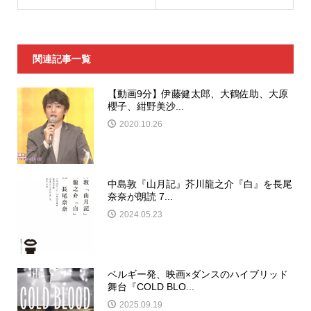
関連記事一覧
【動画9分】伊藤健太郎、大鶴佐助、大原
櫻子、紺野美沙...
2020.10.26
中島敦『山月記』芥川龍之介『白』を長尾
奈奈が朗読 7...
2024.05.23
ベルギー発、映画×ダンスのハイブリッド
舞台『COLD BLO...
2025.09.19