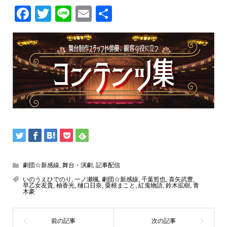
Facebook
Twitter
Line
Email
共
有
劇団☆新感線
,
舞台・演劇
,
記事配信
いのうえひでのり
,
一ノ瀬颯
,
劇団☆新感線
,
千葉哲也
,
喜矢武豊
,
早乙女友貴
,
柚香光
,
樋口日奈
,
粟根まこと
,
紅鬼物語
,
鈴木拡樹
,
青
木豪