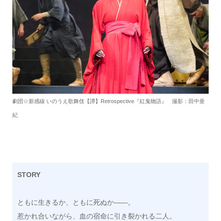
劇団☆新感線 いのうえ歌舞伎【譚】Retrospective『紅鬼物語』 撮影：田中亜
紀
STORY
ともに生きるか、ともに死ぬか――。
惹かれ合いながら、血の宿命に引き裂かれる二人。