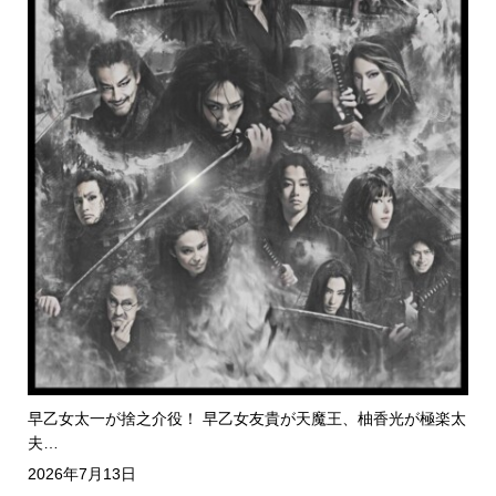
早乙女太一が捨之介役！ 早乙女友貴が天魔王、柚香光が極楽太
夫…
2026年7月13日