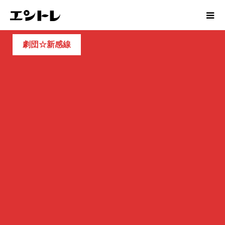
劇団☆新感線