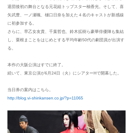
退団後初の舞台となる元花組トップスター柚香光。そして、喜
矢武豊、一ノ瀬颯、樋口日奈を加えた４名のキャストが新感線
に初参加する。
さらに、早乙女友貴、千葉哲也、鈴木拡樹ら豪華俳優陣も集結
し、粟根まことをはじめとする平均年齢50代の劇団員が出演す
る。
本作の大阪公演はすでに終了。
続いて、東京公演が6月24日（火）にシアターHで開幕した。
当日券の案内はこちら。
http://blog.vi-shinkansen.co.jp/?p=11065