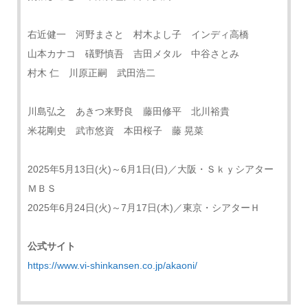
右近健一 河野まさと 村木よし子 インディ高橋
山本カナコ 礒野慎吾 吉田メタル 中谷さとみ
村木 仁 川原正嗣 武田浩二
川島弘之 あきつ来野良 藤田修平 北川裕貴
米花剛史 武市悠資 本田桜子 藤 晃菜
2025年5月13日(火)～6月1日(日)／大阪・Ｓｋｙシアター
ＭＢＳ
2025年6月24日(火)～7月17日(木)／東京・シアターＨ
公式サイト
https://www.vi-shinkansen.co.jp/akaoni/