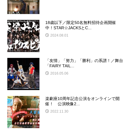
18歳以下／限定50名無料招待企画開催
中！STAR☆JACKSとC...
2024.08.01
「友情」「努力」「勝利」の系譜！／舞台
「FAIRY TAIL...
2016.05.06
楽劇座10周年記念公演をオンラインで開
催！ 公演映像2...
2022.11.30