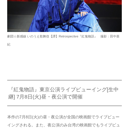
劇団☆新感線 いのうえ歌舞伎【譚】Retrospective『紅鬼物語』 撮影：田中亜
紀
『紅鬼物語』東京公演ライブビューイング[生中
継] 7月8日(火)昼・夜公演で開催
本作の7月8日(火)の昼・夜公演が全国の映画館でライブビュー
イングされる。また、夜公演のみ台湾の映画館でもライブビュ