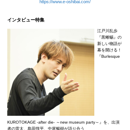
https://www.e-oshibai.com/
インタビュー特集
江戸川乱歩
『黒蜥蜴』の
新しい物語が
幕を開ける！
『Burlesque
KUROTOKAGE -after die- ～new museum party～』を、出演
者の雷太、島田惇平、中尾暢樹が語り合う