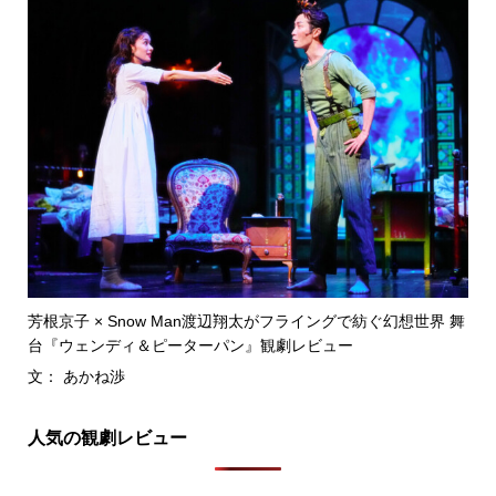
芳根京子 × Snow Man渡辺翔太がフライングで紡ぐ幻想世界 舞
台『ウェンディ＆ピーターパン』観劇レビュー
文： あかね渉
人気の観劇レビュー