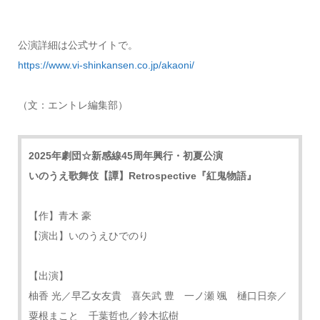
公演詳細は公式サイトで。
https://www.vi-shinkansen.co.jp/akaoni/
（文：エントレ編集部）
2025年劇団☆新感線45周年興行・初夏公演
いのうえ歌舞伎【譚】Retrospective『紅鬼物語』
【作】青木 豪
【演出】いのうえひでのり
【出演】
柚香 光／早乙女友貴 喜矢武 豊 一ノ瀬 颯 樋口日奈／
粟根まこと 千葉哲也／鈴木拡樹