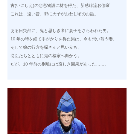
古(いにしえ)の悲恋物語に材を得た、新感線流お伽噺
これは、遠い昔、都に天子がおわし頃のお話。
ある日突然に、鬼と思しき者に妻子をさらわれた男。
10 年の時を経て手がかりを得た男は、今も想い慕う妻、
そして娘の行方を探さんと思い立ち、
従臣たちとともに鬼の棲家へ向かう。
だが、10 年前の別離には哀しき因果があった……。