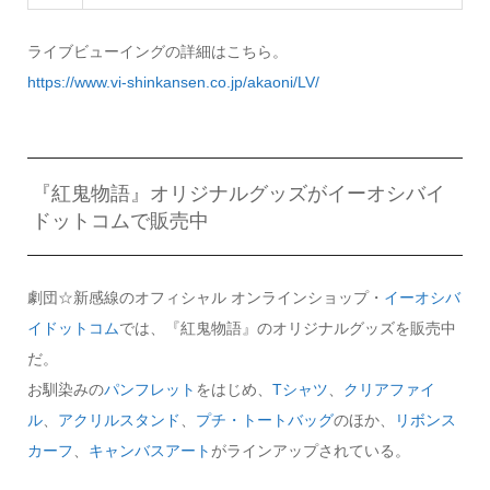
ライブビューイングの詳細はこちら。
https://www.vi-shinkansen.co.jp/akaoni/LV/
『紅鬼物語』オリジナルグッズがイーオシバイ
ドットコムで販売中
劇団☆新感線のオフィシャル オンラインショップ・
イーオシバ
イドットコム
では、『紅鬼物語』のオリジナルグッズを販売中
だ。
お馴染みの
パンフレット
をはじめ、
Tシャツ
、
クリアファイ
ル
、
アクリルスタンド
、
プチ・トートバッグ
のほか、
リボンス
カーフ
、
キャンバスアート
がラインアップされている。