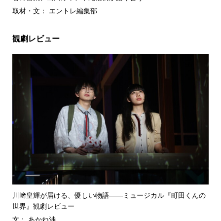
取材・文： エントレ編集部
観劇レビュー
川﨑皇輝が届ける、優しい物語――ミュージカル『町田くんの
世界』観劇レビュー
文： あかね渉