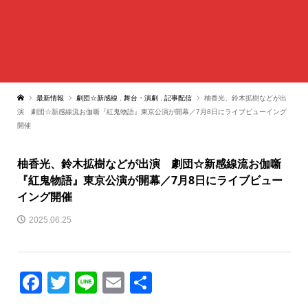
最新情報
劇団☆新感線
,
舞台・演劇
,
記事配信
柚香光、鈴木拡樹などが出
演 劇団☆新感線流お伽噺『紅鬼物語』東京公演が開幕／7月8日にライブビューイング
開催
柚香光、鈴木拡樹などが出演 劇団☆新感線流お伽噺
『紅鬼物語』東京公演が開幕／7月8日にライブビュー
イング開催
2025.06.25
Facebook
Twitter
Line
Email
共
有