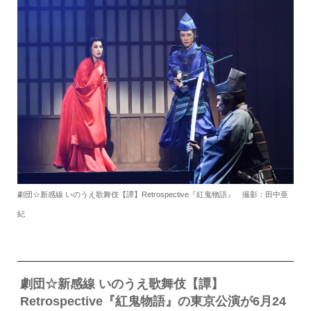
劇団☆新感線 いのうえ歌舞伎【譚】Retrospective『紅鬼物語』 撮影：田中亜
紀
劇団☆新感線 いのうえ歌舞伎【譚】
Retrospective『紅鬼物語』の東京公演が6月24