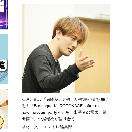
江戸川乱歩『黒蜥蜴』の新しい物語が幕を開け
る！『Burlesque KUROTOKAGE -after die- ～
new museum party～』を、出演者の雷太、島
田惇平、中尾暢樹が語り合う
取材・文： エントレ編集部