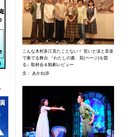
こんな木村多江見たことない！ 笑いと涙と音楽
で奏でる舞台 『わたしの書、頁(ページ)を図
る』取材会＆観劇レビュー
文： あかね渉
へ