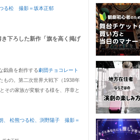
書き下ろした新作「旗を高く掲げ
な戯曲を創作する
劇団チョコレート
もの。第二次世界大戦下（1938年
男とその家族が変貌する様を、序章と