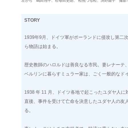
左から 嶋田翔平、石母田史朗、 松熊つる松、渕野陽子 撮影
STORY
1939年9月、ドイツ軍がポーランドに侵攻し第二
ら物語は始まる。
歴史教師のハロルドは善良なる市民。妻レナーテ
ベルリンに暮らすミュラー家は、ごく一般的なド
1938 年 11 月、ドイツ各地で起こったユダヤ
直後、事件を受けて亡命を決意したユダヤ人の友
る。