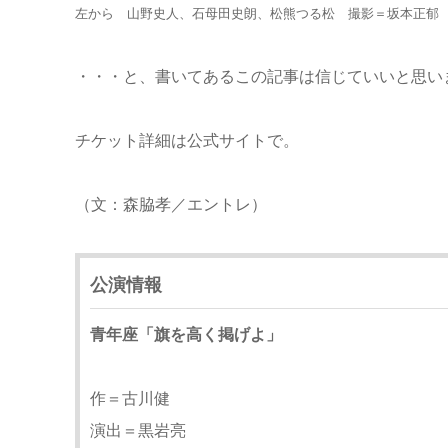
左から 山野史人、石母田史朗、松熊つる松 撮影＝坂本正郁
・・・と、書いてあるこの記事は信じていいと思い
チケット詳細は公式サイトで。
（文：森脇孝／エントレ）
公演情報
青年座「旗を高く掲げよ」
作＝古川健
演出＝黒岩亮