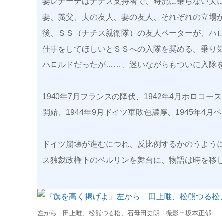
妻レナーテはナチス支持者で、時流に乗らない夫
妻、義父、夫の友人、妻の友人、それぞれの立場
後、ＳＳ（ナチス親衛隊）の友人ペーターが、ハ
仕事をしてほしいとＳＳへの入隊を奨める。乗り
ハロルドだったが……、迷いながらもついに入隊
1940年7月フランスの降伏、1942年4月ホロコ
開始、1944年9月ドイツ軍敗色濃厚、1945年4
ドイツ崩壊が進むにつれ、反比例するかのうよう
ス独裁政権下のベルリンを舞台に、物語は時を移
左から 田上唯、松熊つる松、石母田史朗 撮影＝坂本正郁