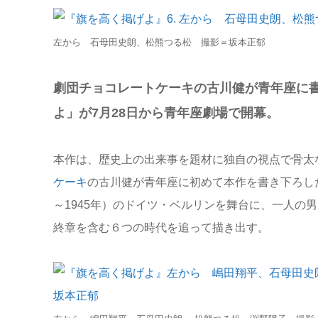
有
左から 石母田史朗、松熊つる松 撮影＝坂本正郁
劇団チョコレートケーキの古川健が青年座に
よ」が7月28日から青年座劇場で開幕。
本作は、歴史上の出来事を題材に独自の視点で骨太
ケーキ
の古川健が青年座に初めて本作を書き下ろした
～1945年）のドイツ・ベルリンを舞台に、一人の
終章を含む６つの時代を追って描き出す。