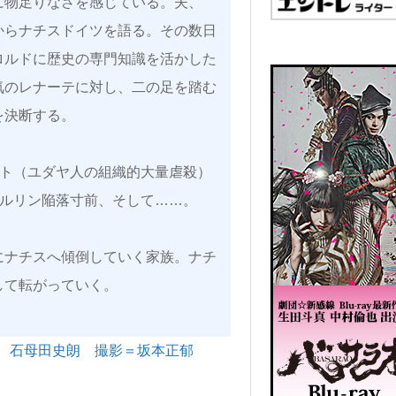
に物足りなさを感じている。夫、
からナチスドイツを語る。その数日
ロルドに歴史の専門知識を活かした
気のレナーテに対し、二の足を踏む
を決断する。
ースト（ユダヤ人の組織的大量虐殺）
月ベルリン陥落寸前、そして……。
にナチスへ傾倒していく家族。ナチ
して転がっていく。