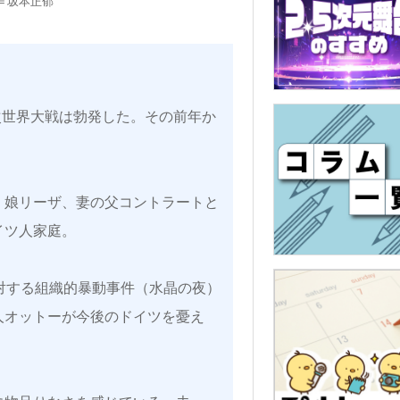
＝坂本正郁
次世界大戦は勃発した。その前年か
、娘リーザ、妻の父コントラートと
イツ人家庭。
人に対する組織的暴動事件（水晶の夜）
人オットーが今後のドイツを憂え