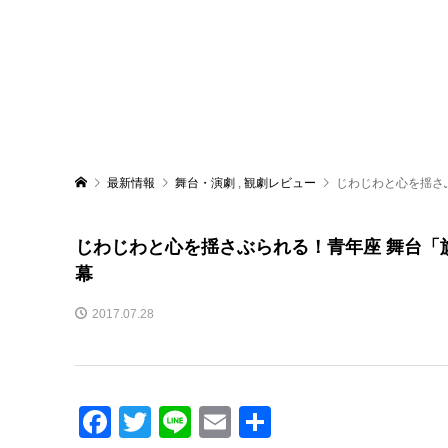
最新情報
舞台・演劇
,
観劇レビュー
じわじわと心を揺さ
じわじわと心を揺さぶられる！青年座 舞台「
幕
2017.07.28
Facebook
Twitter
Line
Email
共