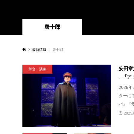
唐十郎
最新情報
唐十郎
安田章
舞台・演劇
─『ア
2025
ターにて、
バ』『愛.
2025.