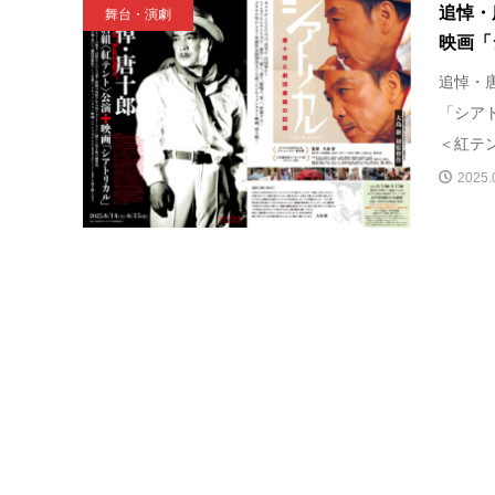
追悼・
舞台・演劇
映画「
追悼・
「シア
＜紅テン
2025.