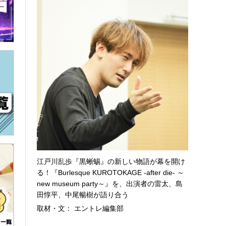
江戸川乱歩『黒蜥蜴』の新しい物語が幕を開け
る！『Burlesque KUROTOKAGE -after die- ～
new museum party～』を、出演者の雷太、島
田惇平、中尾暢樹が語り合う
取材・文： エントレ編集部