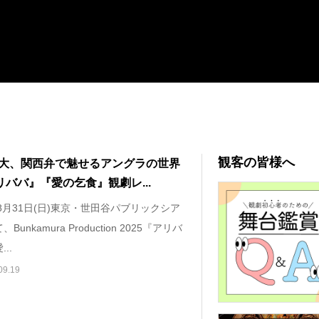
観客の皆様へ
大、関西弁で魅せるアングラの世界
リババ』『愛の乞食』観劇レ...
年8月31日(日)東京・世田谷パブリックシア
Bunkamura Production 2025『アリバ
..
09.19