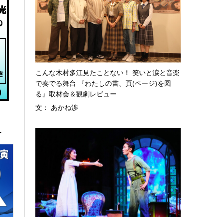
こんな木村多江見たことない！ 笑いと涙と音楽
で奏でる舞台 『わたしの書、頁(ページ)を図
る』取材会＆観劇レビュー
文： あかね渉
へ