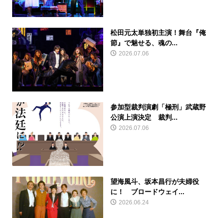
松田元太単独初主演！舞台『俺
節』で魅せる、魂の...
2026.07.06
参加型裁判演劇「極刑」武蔵野
公演上演決定 裁判...
2026.07.06
望海風斗、坂本昌行が夫婦役
に！ ブロードウェイ...
2026.06.24