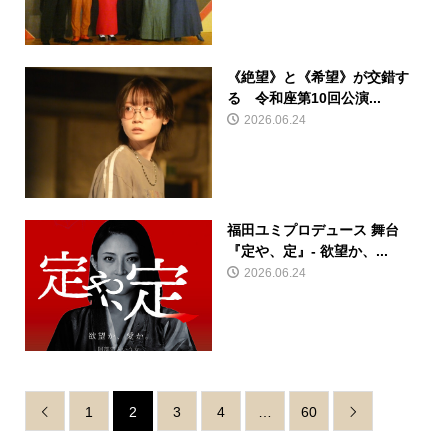
《絶望》と《希望》が交錯す
る 令和座第10回公演...
2026.06.24
福田ユミプロデュース 舞台
『定や、定』- 欲望か、...
2026.06.24
1
2
3
4
…
60

