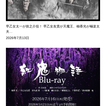
早乙女太一が捨之介役！ 早乙女友貴が天魔王、柚香光が極楽太
夫…
2026年7月13日