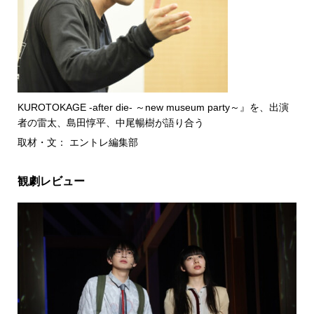
KUROTOKAGE -after die- ～new museum party～』を、出演
者の雷太、島田惇平、中尾暢樹が語り合う
取材・文： エントレ編集部
観劇レビュー