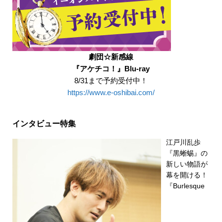
劇団☆新感線
『アケチコ！』Blu-ray
8/31まで予約受付中！
https://www.e-oshibai.com/
インタビュー特集
江戸川乱歩
『黒蜥蜴』の
新しい物語が
幕を開ける！
『Burlesque