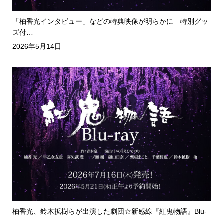
「柚香光インタビュー」などの特典映像が明らかに 特別グッ
ズ付…
2026年5月14日
柚香光、鈴木拡樹らが出演した劇団☆新感線『紅鬼物語』Blu-
…