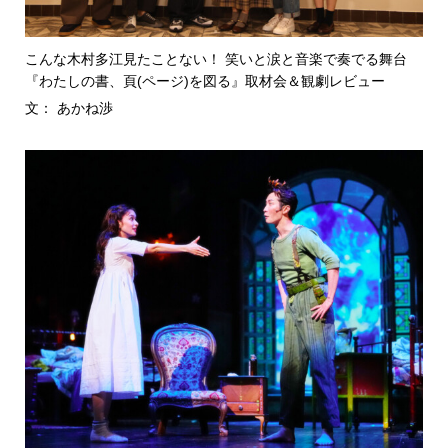
こんな木村多江見たことない！ 笑いと涙と音楽で奏でる舞台
『わたしの書、頁(ページ)を図る』取材会＆観劇レビュー
文： あかね渉