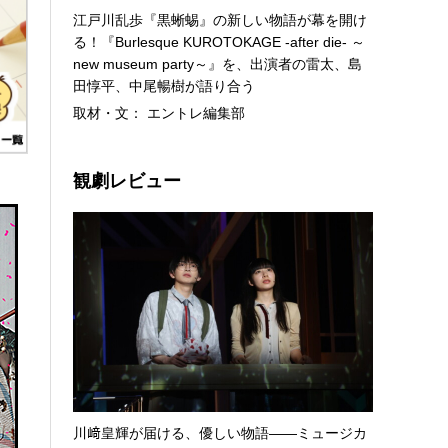
江戸川乱歩『黒蜥蜴』の新しい物語が幕を開け
る！『Burlesque KUROTOKAGE -after die- ～
new museum party～』を、出演者の雷太、島
田惇平、中尾暢樹が語り合う
取材・文： エントレ編集部
観劇レビュー
川﨑皇輝が届ける、優しい物語――ミュージカ