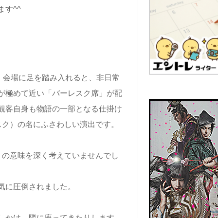
す^^
ロ。会場に足を踏み入れると、非日常
が極めて近い「バーレスク席」が配
観客自身も物語の一部となる仕掛け
レスク）の名にふさわしい演出です。
）」の意味を深く考えていませんでし
気に圧倒されました。
しかけ、隣に座ってきたりします。