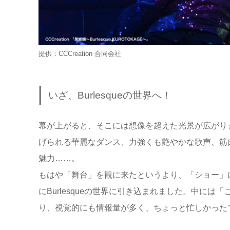
提供：CCCreation 合同会社
いざ、Burlesqueの世界へ！
幕が上がると、そこには想像を超えた光景が広がり
げられる華麗なダンス、力強くも艶やかな歌声、筋
魅力……。
もはや「舞台」を観に来たというより、「ショー」
にBurlesqueの世界に引き込まれました。中に
り、視覚的にも情報量が多く、ちょっと忙しかった