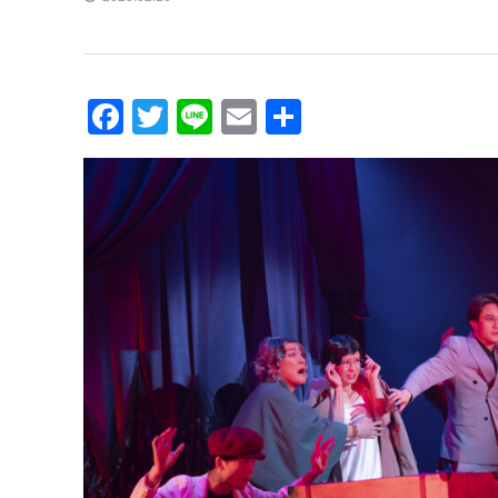
Facebook
Twitter
Line
Email
共
有