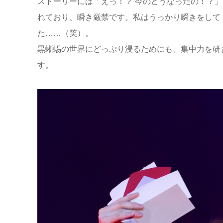
ストーリーには「えっ！？ 今のどうなったの！？
れており、瞬き厳禁です。私はうっかり瞬きをして
た……（笑）。
黒蜥蜴の世界にどっぷり浸るためにも、集中力を研
す。