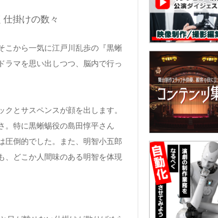
く仕掛けの数々
そこから一気に江戸川乱歩の『黒蜥
ドラマを思い出しつつ、脳内で行っ
ックとサスペンスが顔を出します。
さ。特に黒蜥蜴役の島田惇平さん
は圧倒的でした。また、明智小五郎
も、どこか人間味のある明智を体現