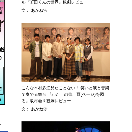
ル『町田くんの世界』観劇レビュー
文： あかね渉
こんな木村多江見たことない！ 笑いと涙と音楽
で奏でる舞台 『わたしの書、頁(ページ)を図
る』取材会＆観劇レビュー
文： あかね渉
へ