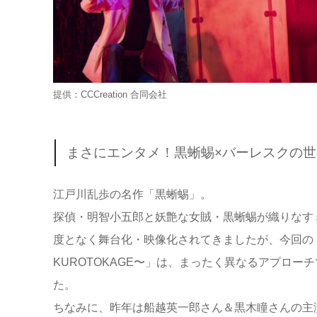
提供：CCCreation 合同会社
まさにエンタメ！黒蜥蜴×バーレスクの世
江戸川乱歩の名作「黒蜥蜴」。
探偵・明智小五郎と妖艶な女賊・黒蜥蜴が織りなす
度となく舞台化・映像化されてきましたが、今回の「黒蜥
KUROTOKAGE〜」は、まったく異なるアプロー
た。
ちなみに、昨年は船越英一郎さん＆黒木瞳さんの主