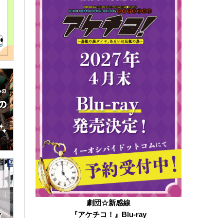
劇団☆新感線
『アケチコ！』Blu-ray