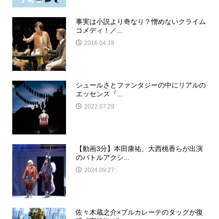
事実は小説より奇なり？憎めないクライム
コメディ！／...
2016.04.18
シュールさとファンタジーの中にリアルの
エッセンス『...
2022.07.29
【動画3分】本田康祐、大西桃香らが出演
のバトルアクシ...
2024.09.27
佐々木蔵之介×プルカレーテのタッグが復