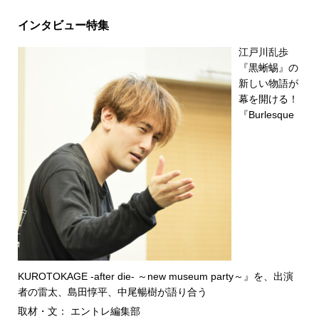
インタビュー特集
江戸川乱歩
『黒蜥蜴』の
新しい物語が
幕を開ける！
『Burlesque
KUROTOKAGE -after die- ～new museum party～』を、出演
者の雷太、島田惇平、中尾暢樹が語り合う
取材・文： エントレ編集部