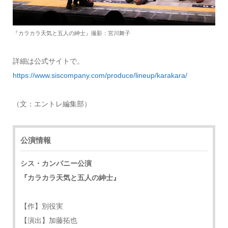
『カラカラ天気と五人の紳士』撮影：宮川舞子
詳細は公式サイトで。
https://www.siscompany.com/produce/lineup/karakara/
（文：エントレ編集部）
公演情報
シス・カンパニー公演
『カラカラ天気と五人の紳士』
【作】別役実
【演出】加藤拓也