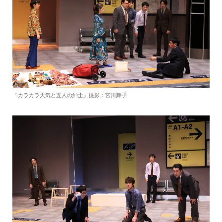
『カラカラ天気と五人の紳士』撮影：宮川舞子