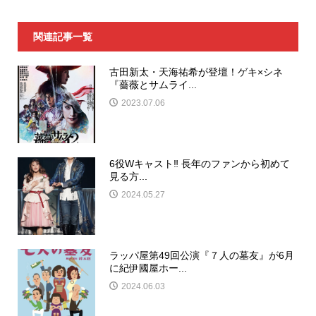
関連記事一覧
古田新太・天海祐希が登壇！ゲキ×シネ
『薔薇とサムライ...
2023.07.06
6役Wキャスト‼︎ 長年のファンから初めて
見る方...
2024.05.27
ラッパ屋第49回公演『７人の墓友』が6月
に紀伊國屋ホー...
2024.06.03