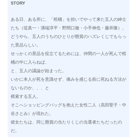
STORY
ある日、ある所に、「棺桶」を担いでやって来た五人の紳士
たち（堤真一・溝端淳平・野間口徹・小手伸也・藤井隆）。
どうやら、五人のうちのひとりが懸賞のハズレくじでもらっ
た景品らしい。
せっかくの景品を役立てるためには、仲間の一人が死んで棺
桶の中に入らねば、
と、五人の議論が始まった。
いかに本人が死を意識せず、痛みを感じる前に死ねる方法が
ないものか、、、と
模索する五人。
そこへショッピングバッグを抱えた女性二人（高田聖子・中
谷さとみ）が現れた。
彼女たちは、同じ懸賞の当たりくじの当選者たちだったの
だ。