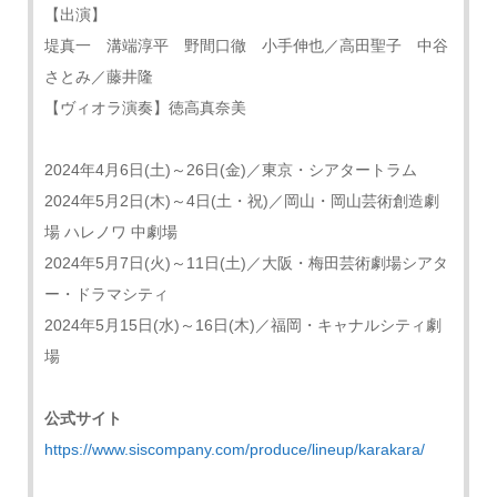
【出演】
堤真一 溝端淳平 野間口徹 小手伸也／高田聖子 中谷
さとみ／藤井隆
【ヴィオラ演奏】徳高真奈美
2024年4月6日(土)～26日(金)／東京・シアタートラム
2024年5月2日(木)～4日(土・祝)／岡山・岡山芸術創造劇
場 ハレノワ 中劇場
2024年5月7日(火)～11日(土)／大阪・梅田芸術劇場シアタ
ー・ドラマシティ
2024年5月15日(水)～16日(木)／福岡・キャナルシティ劇
場
公式サイト
https://www.siscompany.com/produce/lineup/karakara/