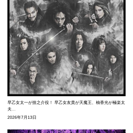
早乙女太一が捨之介役！ 早乙女友貴が天魔王、柚香光が極楽太
夫…
2026年7月13日