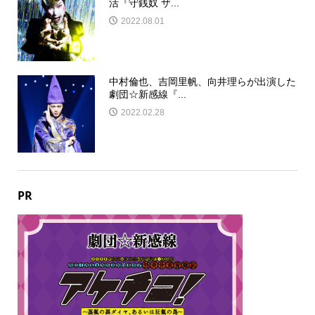
活『守銭奴 ザ...
2022.08.01
中村倫也、吉岡里帆、向井理らが出演した
劇団☆新感線『...
2022.02.28
PR