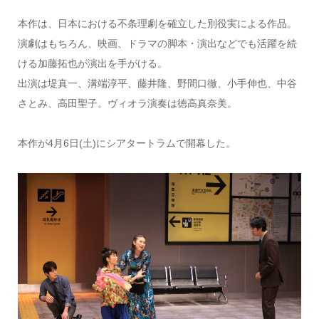
本作は、日本における不条理劇を確立した別役実による作品。
演劇はもちろん、映画、ドラマの脚本・演出などでも活躍を続
ける加藤拓也が演出を手がける。
出演は堤真一、溝端淳平、藤井隆、野間口徹、小手伸也、中谷
さとみ、高田聖子。ヴィオラ演奏は徳高真奈美。
本作が4月6日(土)にシアタートラムで開幕した。