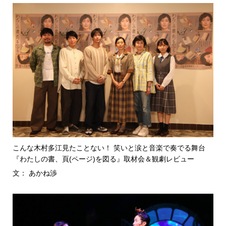
こんな木村多江見たことない！ 笑いと涙と音楽で奏でる舞台
『わたしの書、頁(ページ)を図る』取材会＆観劇レビュー
文： あかね渉