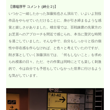
【溝端淳平 コメント (紳士２)】
いつかご一緒したかった加藤拓也さん演出で、いよいよ別役
作品をやらせていただけることに、身が引き締まるような感
覚と嬉しさがありました。稽古場では、百戦錬磨の先輩方の
お芝居へのアプローチを間近で感じられ、本当に贅沢な時間
を過ごしていました。そんな中で、自分もしっかりと役の個
性や存在感を作らなければ、と色々と考えていたのですが、
削ぎ落としていく加藤演出では、「何もしないこと」を求め
られ模索の日々。ただ、その作業は同時にとても楽しく刺激
的で、今は自分でも予想もしていなかった世界に行けるよう
な気がしています。