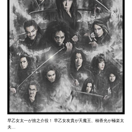
早乙女太一が捨之介役！ 早乙女友貴が天魔王、柚香光が極楽太
夫…