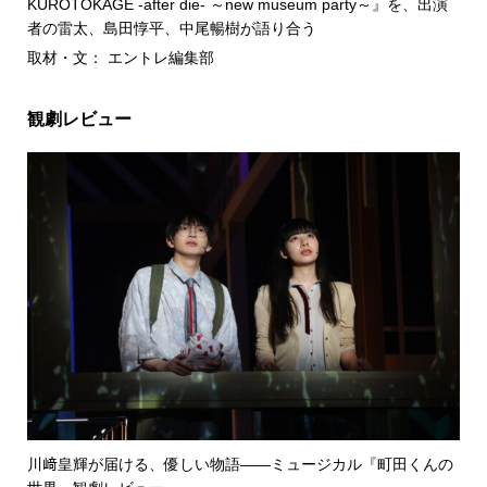
KUROTOKAGE -after die- ～new museum party～』を、出演
者の雷太、島田惇平、中尾暢樹が語り合う
取材・文： エントレ編集部
観劇レビュー
川﨑皇輝が届ける、優しい物語――ミュージカル『町田くんの