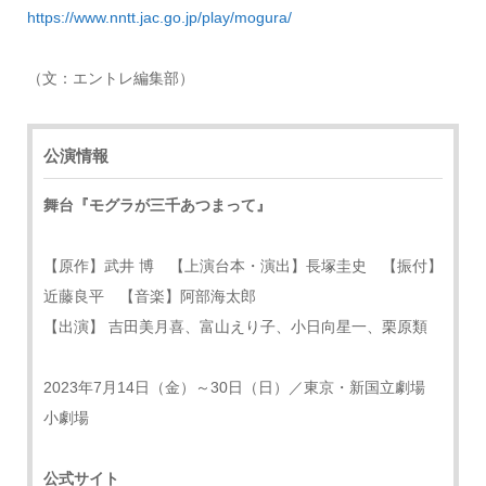
https://www.nntt.jac.go.jp/play/mogura/
（文：エントレ編集部）
公演情報
舞台『モグラが三千あつまって』
【原作】武井 博 【上演台本・演出】長塚圭史 【振付】
近藤良平 【音楽】阿部海太郎
【出演】 吉田美月喜、富山えり子、小日向星一、栗原類
2023年7月14日（金）～30日（日）／東京・新国立劇場
小劇場
公式サイト