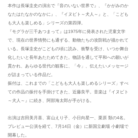
本作は長塚圭史の演出で『音のいない世界で』、『かがみのか
なたはたなかのなかに』、『イヌビト～犬人～』と、「こども
も大人も楽しめる」シリーズの第四弾。
『モグラが三千あつまって』は1975年に発表された児童文学
で、現在の世界情勢にも通ずる、動物たちの攻防戦が描かれて
いる。長塚圭史がこどもの頃に読み、衝撃を受け、いつか舞台
化したいと長年あたためてきた。物語を通して平和への願いが
貫かれ、あらゆる世代の観客に、「今」、伝えたいメッセージ
が詰まっている作品だ。
振付は、これまでの「こどもも大人も楽しめるシリーズ」すべ
ての作品の振付を手掛けてきた、近藤良平。音楽は『イヌビト
～犬人～』に続き、阿部海太郎が手がける。
出演は吉田美月喜、富山えり子、小日向星一、栗原 類の4名。
プレビュー公演を経て、7月14日（金）に新国立劇場 小劇場で
開幕した。