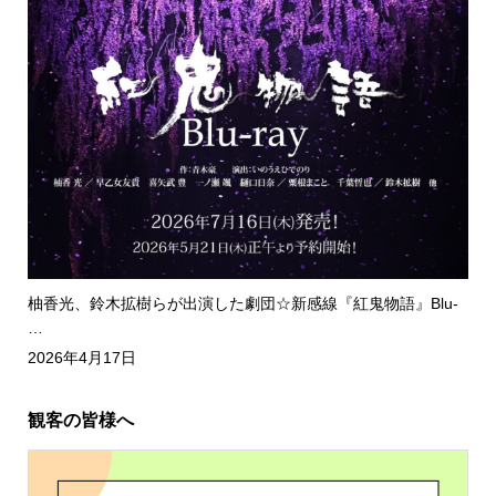
柚香光、鈴木拡樹らが出演した劇団☆新感線『紅鬼物語』Blu-
…
2026年4月17日
観客の皆様へ