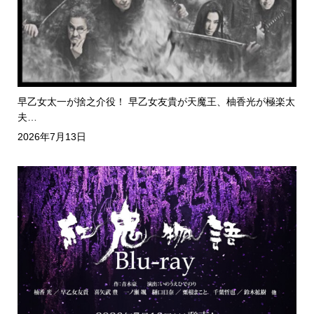
早乙女太一が捨之介役！ 早乙女友貴が天魔王、柚香光が極楽太
夫…
2026年7月13日