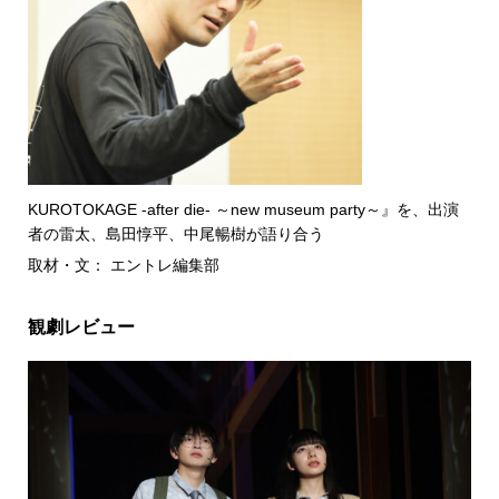
KUROTOKAGE -after die- ～new museum party～』を、出演
者の雷太、島田惇平、中尾暢樹が語り合う
取材・文： エントレ編集部
観劇レビュー