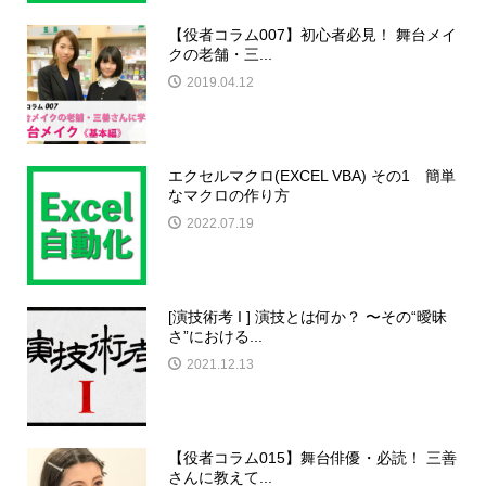
【役者コラム007】初心者必見！ 舞台メイ
クの老舗・三...
2019.04.12
エクセルマクロ(EXCEL VBA) その1 簡単
なマクロの作り方
2022.07.19
[演技術考 I ] 演技とは何か？ 〜その“曖昧
さ”における...
2021.12.13
【役者コラム015】舞台俳優・必読！ 三善
さんに教えて...