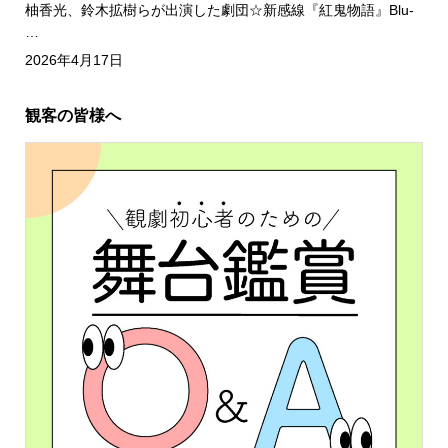
柚香光、鈴木拡樹らが出演した劇団☆新感線『紅鬼物語』Blu-
…
2026年4月17日
観客の皆様へ