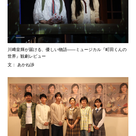
川﨑皇輝が届ける、優しい物語――ミュージカル『町田くんの
世界』観劇レビュー
文： あかね渉