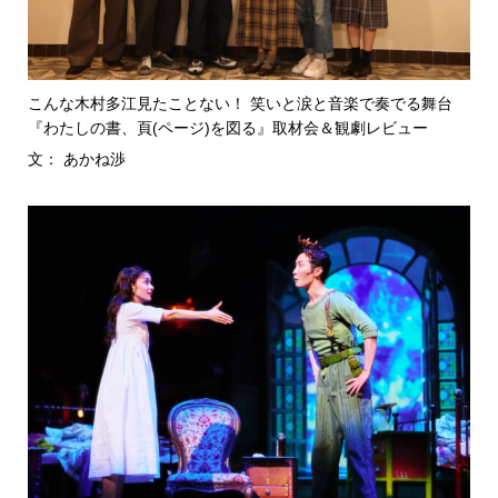
こんな木村多江見たことない！ 笑いと涙と音楽で奏でる舞台
『わたしの書、頁(ページ)を図る』取材会＆観劇レビュー
文： あかね渉