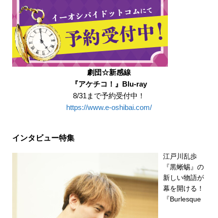
劇団☆新感線
『アケチコ！』Blu-ray
8/31まで予約受付中！
https://www.e-oshibai.com/
インタビュー特集
江戸川乱歩
『黒蜥蜴』の
新しい物語が
幕を開ける！
『Burlesque