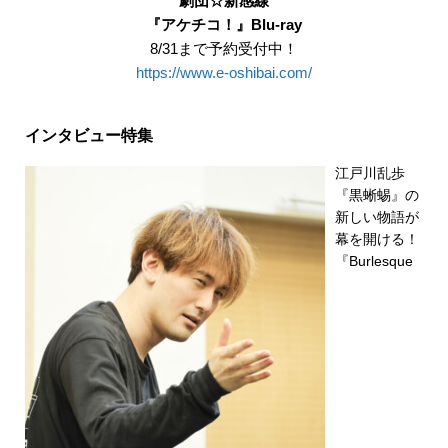
劇団☆新感線
『アケチコ！』Blu-ray
8/31まで予約受付中！
https://www.e-oshibai.com/
インタビュー特集
江戸川乱歩
『黒蜥蜴』の
新しい物語が
幕を開ける！
『Burlesque