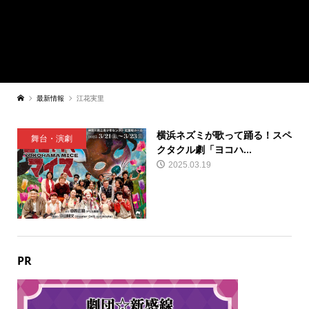
最新情報
江花実里
横浜ネズミが歌って踊る！スペ
舞台・演劇
クタクル劇「ヨコハ...
2025.03.19
PR