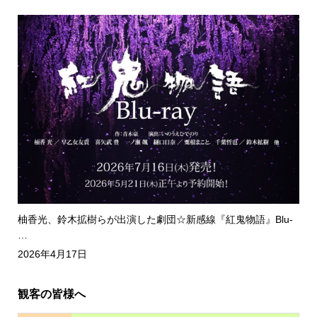
柚香光、鈴木拡樹らが出演した劇団☆新感線『紅鬼物語』Blu-
…
2026年4月17日
観客の皆様へ