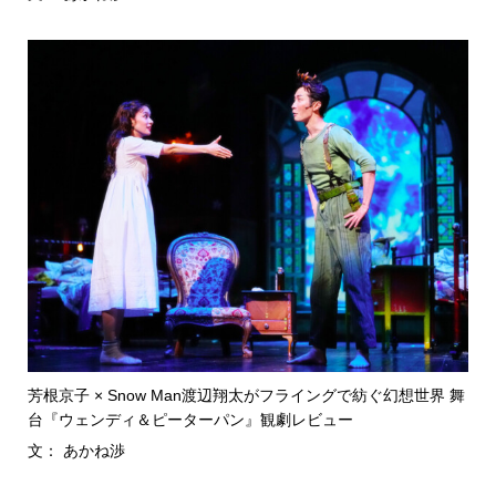
芳根京子 × Snow Man渡辺翔太がフライングで紡ぐ幻想世界 舞
台『ウェンディ＆ピーターパン』観劇レビュー
文： あかね渉