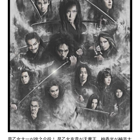
早乙女太一が捨之介役！ 早乙女友貴が天魔王、柚香光が極楽太