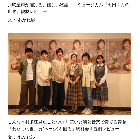
川﨑皇輝が届ける、優しい物語――ミュージカル『町田くんの
世界』観劇レビュー
文： あかね渉
こんな木村多江見たことない！ 笑いと涙と音楽で奏でる舞台
『わたしの書、頁(ページ)を図る』取材会＆観劇レビュー
文： あかね渉