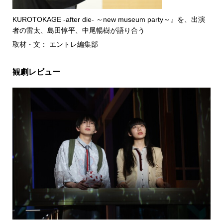
KUROTOKAGE -after die- ～new museum party～』を、出演
者の雷太、島田惇平、中尾暢樹が語り合う
取材・文： エントレ編集部
観劇レビュー