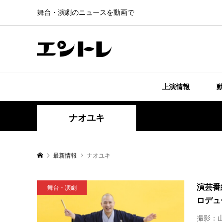
舞台・演劇のニュースを動画で
上演情報
ナオユキ
最新情報
ナオユキ
演芸番
舞台・演劇
ロデュ
撮影：