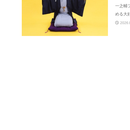
一之輔
める大好
2026.