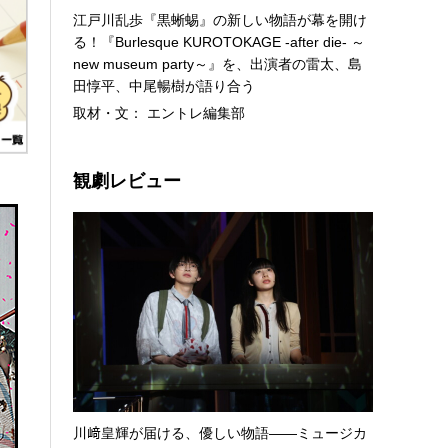
江戸川乱歩『黒蜥蜴』の新しい物語が幕を開け
る！『Burlesque KUROTOKAGE -after die- ～
new museum party～』を、出演者の雷太、島
田惇平、中尾暢樹が語り合う
取材・文： エントレ編集部
観劇レビュー
川﨑皇輝が届ける、優しい物語――ミュージカ