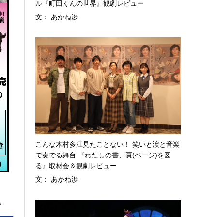
ル『町田くんの世界』観劇レビュー
文： あかね渉
こんな木村多江見たことない！ 笑いと涙と音楽
で奏でる舞台 『わたしの書、頁(ページ)を図
る』取材会＆観劇レビュー
文： あかね渉
へ