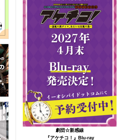
劇団☆新感線
『アケチコ！』Blu-ray