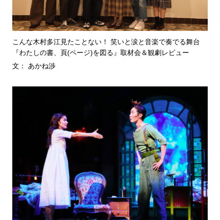
こんな木村多江見たことない！ 笑いと涙と音楽で奏でる舞台
『わたしの書、頁(ページ)を図る』取材会＆観劇レビュー
文： あかね渉