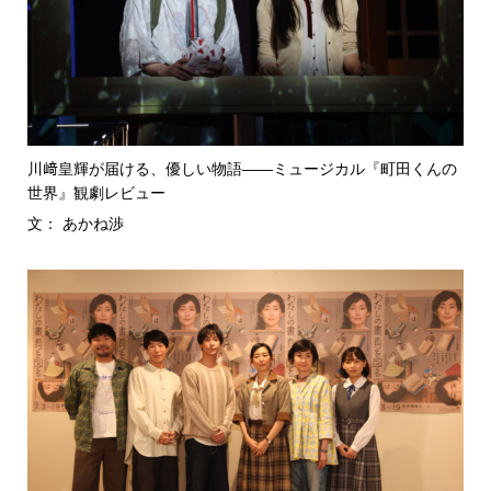
川﨑皇輝が届ける、優しい物語――ミュージカル『町田くんの
世界』観劇レビュー
文： あかね渉