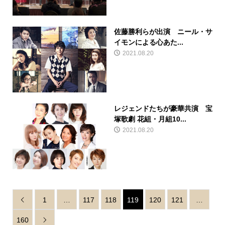
佐藤勝利らが出演 ニール・サ
イモンによる心あた...
2021.08.20
レジェンドたちが豪華共演 宝
塚歌劇 花組・月組10...
2021.08.20
1
…
117
118
119
120
121
…

160
