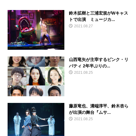
鈴木拡樹と三浦宏規がWキャス
トで出演 ミュージカ...
2021.08.27
山西竜矢が主宰するピンク・リ
バティ 2年半ぶりの...
2021.08.25
藤原竜也、溝端淳平、鈴木杏ら
が出演の舞台『ムサ...
2021.08.25