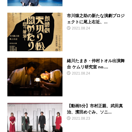
市川猿之助の新たな演劇プロジ
ェクトに尾上右近、...
2021.08.24
緒川たまき・仲村トオル出演舞
台 ケムリ研究室 no....
2021.08.24
【動画5分】市村正親、武田真
治、濱田めぐみ、ソニ...
2021.08.23