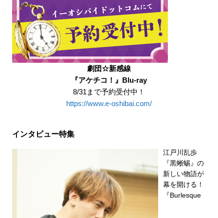
劇団☆新感線
『アケチコ！』Blu-ray
8/31まで予約受付中！
https://www.e-oshibai.com/
インタビュー特集
江戸川乱歩
『黒蜥蜴』の
新しい物語が
幕を開ける！
『Burlesque