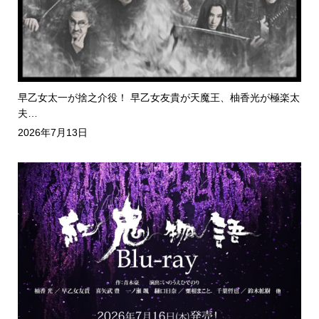
早乙女太一が捨之介役！ 早乙女友貴が天魔王、柚香光が極楽太
夫…
2026年7月13日