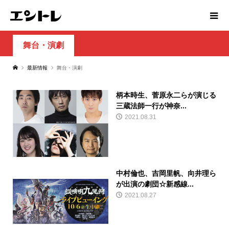
舞台・演劇
最新情報
舞台・演劇
柄本時生、菅原永二らが演じる
三蔵法師一行が神奈...
2021.08.31
中村倫也、吉岡里帆、向井理ら
が出演の劇団☆新感線...
2021.08.27