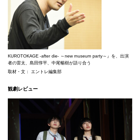
KUROTOKAGE -after die- ～new museum party～』を、出演
者の雷太、島田惇平、中尾暢樹が語り合う
取材・文： エントレ編集部
観劇レビュー