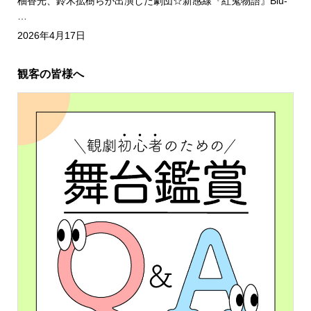
柚香光、鈴木拡樹らが出演した劇団☆新感線『紅鬼物語』Blu-
…
2026年4月17日
観客の皆様へ