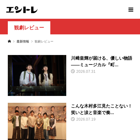
観劇レビュー
最新情報
観劇レビュー
川﨑皇輝が届ける、優しい物語
――ミュージカル『町...
2026.07.31
こんな木村多江見たことない！
笑いと涙と音楽で奏...
2026.07.19