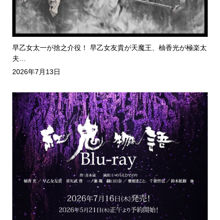
早乙女太一が捨之介役！ 早乙女友貴が天魔王、柚香光が極楽太
夫…
2026年7月13日