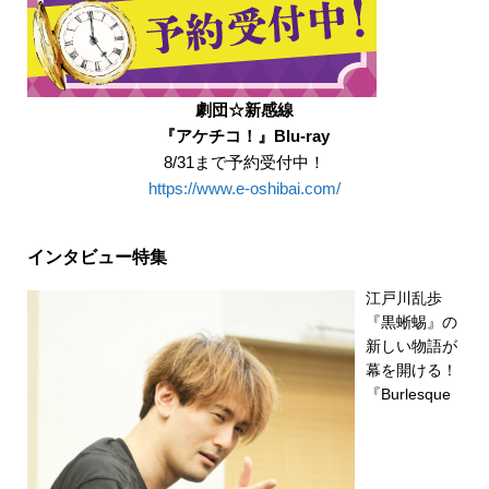
劇団☆新感線
『アケチコ！』Blu-ray
8/31まで予約受付中！
https://www.e-oshibai.com/
インタビュー特集
江戸川乱歩
『黒蜥蜴』の
新しい物語が
幕を開ける！
『Burlesque