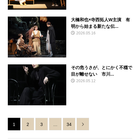
大橋和也×寺西拓人W主演 有
明から始まる新たな伝...
2026.05.16
その危うさが、とにかく不穏で
目が離せない 市川...
2026.05.12
1
2
3
…
34
