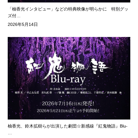
「柚香光インタビュー」などの特典映像が明らかに 特別グッ
ズ付…
2026年5月14日
柚香光、鈴木拡樹らが出演した劇団☆新感線『紅鬼物語』Blu-
…