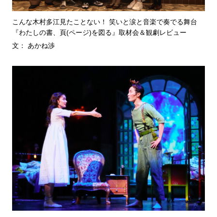
こんな木村多江見たことない！ 笑いと涙と音楽で奏でる舞台
『わたしの書、頁(ページ)を図る』取材会＆観劇レビュー
文： あかね渉