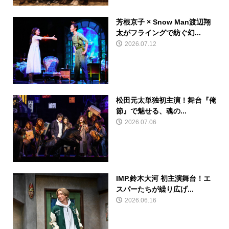
芳根京子 × Snow Man渡辺翔
太がフライングで紡ぐ幻...
2026.07.12
松田元太単独初主演！舞台『俺
節』で魅せる、魂の...
2026.07.06
IMP.鈴木大河 初主演舞台！エ
スパーたちが繰り広げ...
2026.06.16