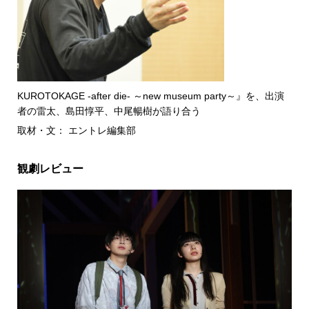
KUROTOKAGE -after die- ～new museum party～』を、出演
者の雷太、島田惇平、中尾暢樹が語り合う
取材・文： エントレ編集部
観劇レビュー