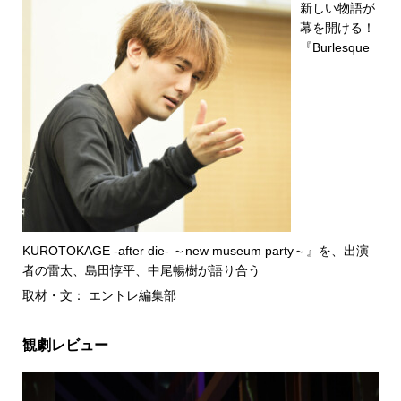
新しい物語が
幕を開ける！
『Burlesque
KUROTOKAGE -after die- ～new museum party～』を、出演
者の雷太、島田惇平、中尾暢樹が語り合う
取材・文： エントレ編集部
観劇レビュー