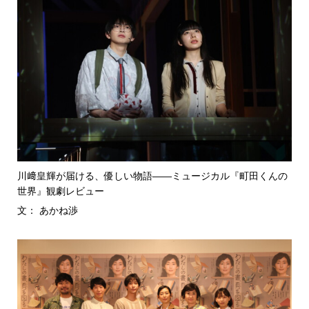
川﨑皇輝が届ける、優しい物語――ミュージカル『町田くんの
世界』観劇レビュー
文： あかね渉