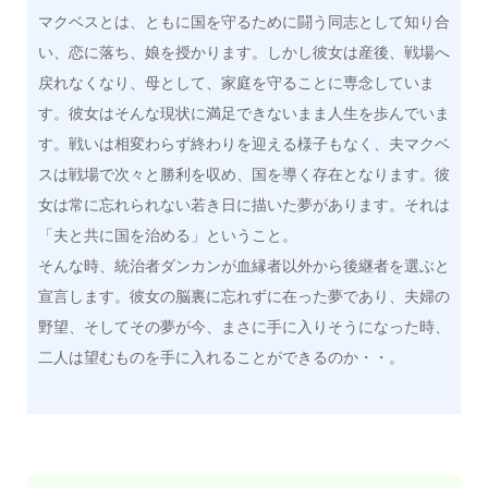
マクベスとは、ともに国を守るために闘う同志として知り合
い、恋に落ち、娘を授かります。しかし彼女は産後、戦場へ
戻れなくなり、母として、家庭を守ることに専念していま
す。彼女はそんな現状に満足できないまま人生を歩んでいま
す。戦いは相変わらず終わりを迎える様子もなく、夫マクベ
スは戦場で次々と勝利を収め、国を導く存在となります。彼
女は常に忘れられない若き日に描いた夢があります。それは
「夫と共に国を治める」ということ。
そんな時、統治者ダンカンが血縁者以外から後継者を選ぶと
宣言します。彼女の脳裏に忘れずに在った夢であり、夫婦の
野望、そしてその夢が今、まさに手に入りそうになった時、
二人は望むものを手に入れることができるのか・・。