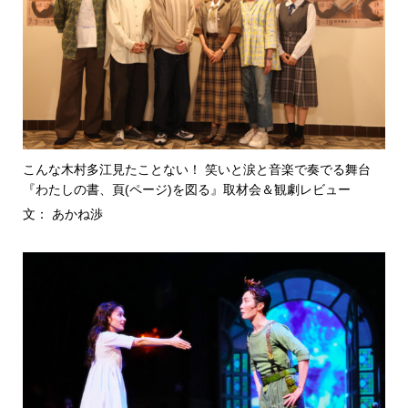
こんな木村多江見たことない！ 笑いと涙と音楽で奏でる舞台
『わたしの書、頁(ページ)を図る』取材会＆観劇レビュー
文： あかね渉