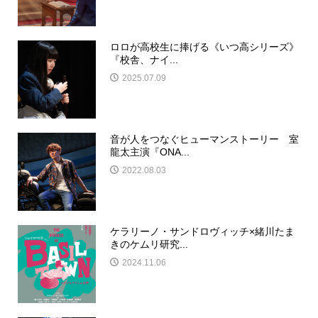
ロロが⾼校⽣に捧げる《いつ⾼シリーズ》
『校舎、ナイ...
2025.07.09
音が人をつなぐヒューマンストーリー 室
龍太主演『ONA...
2022.08.03
ケラリーノ・サンドロヴィッチ×緒川たま
きのケムリ研究...
2024.11.06