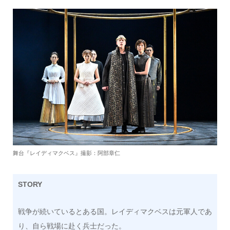
舞台『レイディマクベス』撮影：阿部章仁
STORY
戦争が続いているとある国。レイディマクベスは元軍人であ
り、自ら戦場に赴く兵士だった。