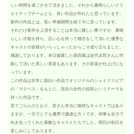
しい時間を過ごさせて頂きました。それから素晴らしいクリ
エイティブチームとも、良い作品が作れたと思っています。
新作の作品とは、長い準備期間を経て今に至っています。
それだけ新作を上演することは本当に難しい事ですが、素晴
らしい才能を持ち、広い心を持って稽古をして頂いた優秀な
キャストの皆様がいらっしゃったからこそ成り立ちました、
感謝しております。本日披露した第四幕は岩代太郎さんに作
曲して頂いた美しい音楽もあります。その音楽が仕上げにな
っています。
この作品は非常に面白い作品でオリジナルのシェイクスピア
の「マクベス」をもとに、現在の女性の役割というテーマを
持った作品です。
見てごらんのとおり、皆さん本当に愉快なキャストではあり
ますが、一方でとても優秀で謙虚な方々です。何事も全力で
向き合ってくれた素敵なキャストたちでした。明日の初日を
楽しみにしております。