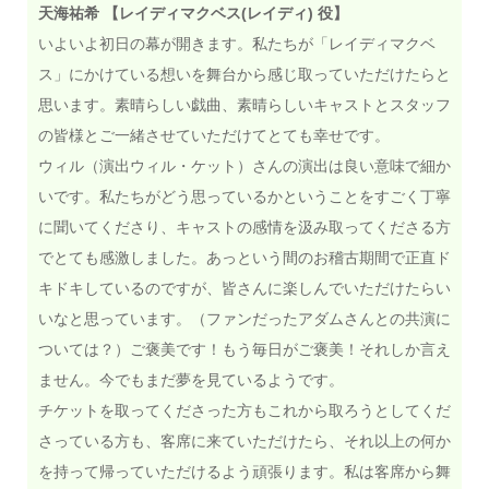
天海祐希 【レイディマクベス(レイディ) 役】
いよいよ初日の幕が開きます。私たちが「レイディマクベ
ス」にかけている想いを舞台から感じ取っていただけたらと
思います。素晴らしい戯曲、素晴らしいキャストとスタッフ
の皆様とご一緒させていただけてとても幸せです。
ウィル（演出ウィル・ケット）さんの演出は良い意味で細か
いです。私たちがどう思っているかということをすごく丁寧
に聞いてくださり、キャストの感情を汲み取ってくださる方
でとても感激しました。あっという間のお稽古期間で正直ド
キドキしているのですが、皆さんに楽しんでいただけたらい
いなと思っています。（ファンだったアダムさんとの共演に
ついては？）ご褒美です！もう毎日がご褒美！それしか言え
ません。今でもまだ夢を見ているようです。
チケットを取ってくださった方もこれから取ろうとしてくだ
さっている方も、客席に来ていただけたら、それ以上の何か
を持って帰っていただけるよう頑張ります。私は客席から舞