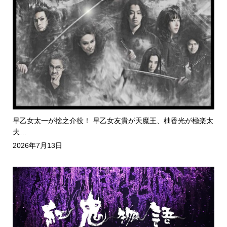
早乙女太一が捨之介役！ 早乙女友貴が天魔王、柚香光が極楽太
夫…
2026年7月13日