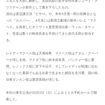
ス夫人を大胆に解釈し、英国気鋭の若手女性作家ジュード・ク
リスチャンが新作として書き下ろしたもの。
演出は渡辺謙主演『ピサロ』や、本年3月寛一郎の初舞台とな
った『カスパー』、4月末には新国立劇場の新作バレエ『マク
ベス』を発表したオリヴィエ賞受賞演出家・ウィル・タケッ
ト、音楽は数々の映画音楽を手掛けてきた岩代太郎が担当す
る。
レイディマクベス役は天海祐希、マクベス役はアダム・クーパ
ーが演じる他、マクダフ役に鈴木保奈美、バンクォー役に要
潤、レノックス役に宮下今日子、そしてレイディが戦場に出れ
なくなった要因でもある出産で生まれた娘役を吉川愛、国の統
治者ダンカン役は栗原英雄が演じる。
本作の東京公演が10月1日（日）によみうり大手町ホールで開
幕した。