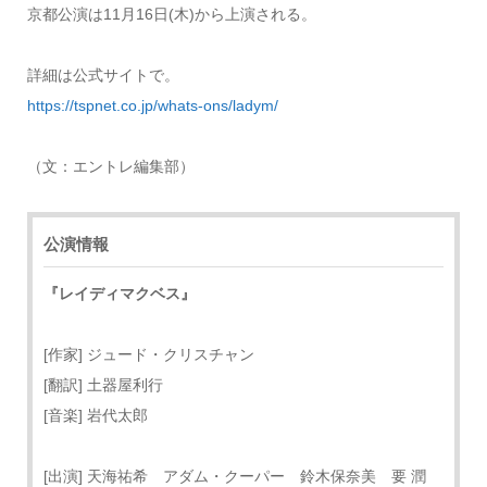
京都公演は11月16日(木)から上演される。
詳細は公式サイトで。
https://tspnet.co.jp/whats-ons/ladym/
（文：エントレ編集部）
公演情報
『レイディマクベス』
[作家] ジュード・クリスチャン
[翻訳] 土器屋利行
[音楽] 岩代太郎
[出演] 天海祐希 アダム・クーパー 鈴木保奈美 要 潤