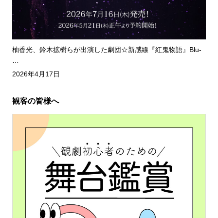
柚香光、鈴木拡樹らが出演した劇団☆新感線『紅鬼物語』Blu-
…
2026年4月17日
観客の皆様へ