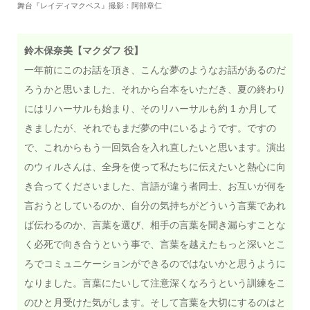
舞台『レイディマクベス』撮影：阿部章仁
鈴木保奈美【マクダフ 役】
一年前にこのお話を頂き、こんな夢のようなお話があるのだ
ろうかと思いました、それから台本をいただき、夏の終わり
にはリハーサルも始まり、そのリハーサルも約 1 か月して
きましたが、それでもまだ夢の中にいるようです。ですの
で、これからもう一回気合を入れ直したいと思います。演出
のウィルさんは、全身を使って私たちに伝えたいと熱心に向
き合ってくださいました、言語が違う者同士、お互いが何を
言おうとしているのか、自分の気持ちがどういう言葉であれ
ば伝わるのか、言葉を選び、相手の言葉を聞き漏らすことな
く必死で向き合うという事で、言葉を越えたもっと深いとこ
ろでコミュニケーションができるのではないかと思うように
なりました。言葉にたいして注意深くなろうという訓練をこ
のひと月受けた気がします。そして言葉を大切にするのはと