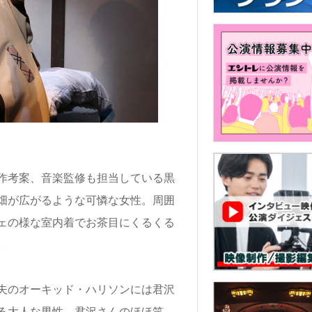
作考案、音楽監修も担当している黒
畑が広がるような可憐な女性。周囲
ェの様な室内着でお茶目にくるくる
。
夫のオーキッド・ハリソンには君沢
る大人な男性。君沢さんのほほ笑