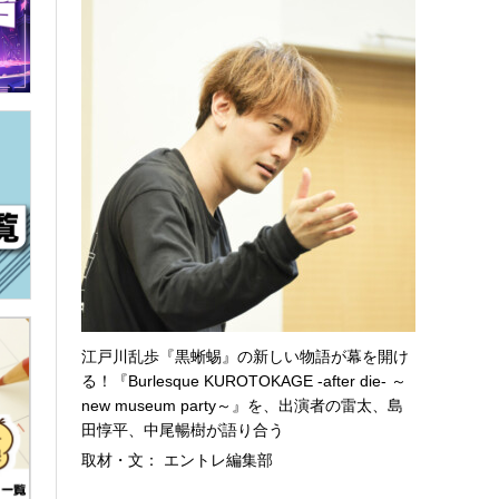
江戸川乱歩『黒蜥蜴』の新しい物語が幕を開け
る！『Burlesque KUROTOKAGE -after die- ～
new museum party～』を、出演者の雷太、島
田惇平、中尾暢樹が語り合う
取材・文： エントレ編集部