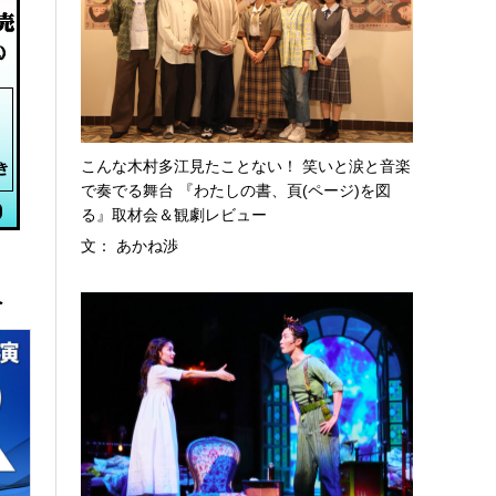
こんな木村多江見たことない！ 笑いと涙と音楽
で奏でる舞台 『わたしの書、頁(ページ)を図
る』取材会＆観劇レビュー
文： あかね渉
へ