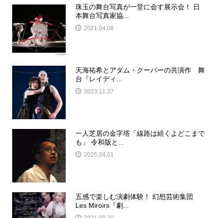
珠玉の舞台写真が一堂に会す展示会！ 日
本舞台写真家協...
2021.04.06
天海祐希とアダム・クーパーの共演作 舞
台『レイディ...
2023.11.27
一人芝居の金字塔「線路は続くよどこまで
も」 令和版と...
2025.04.01
五感で楽しむ演劇体験！ 幻想芸術集団
Les Miroirs『劇...
2021.09.30