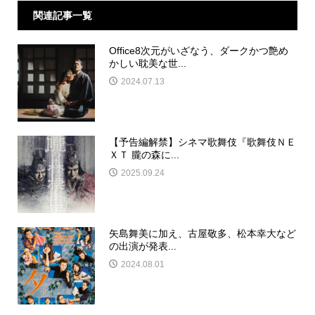
関連記事一覧
Office8次元がいざなう、ダークかつ艶め
かしい耽美な世...
2024.07.13
【予告編解禁】シネマ歌舞伎『歌舞伎ＮＥ
ＸＴ 朧の森に...
2025.09.24
⽮島舞美に加え、古屋敬多、松本幸大など
の出演が発表...
2024.08.01