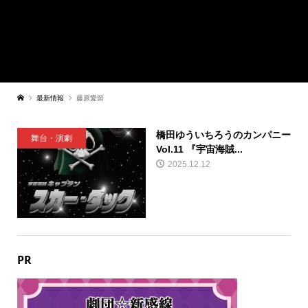
最新情報
藤原愛留
橋田ゆういちろうのカンパニー
舞台・演劇
Vol.11 『宇宙海賊...
2025.12.12
PR