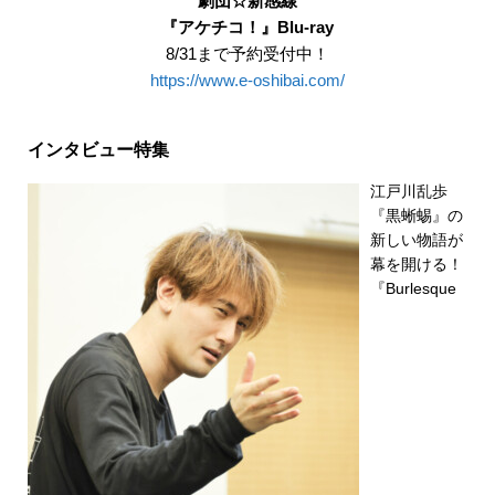
劇団☆新感線
『アケチコ！』Blu-ray
8/31まで予約受付中！
https://www.e-oshibai.com/
インタビュー特集
江戸川乱歩
『黒蜥蜴』の
新しい物語が
幕を開ける！
『Burlesque