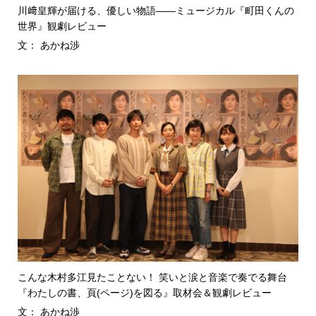
川﨑皇輝が届ける、優しい物語――ミュージカル『町田くんの
世界』観劇レビュー
文： あかね渉
こんな木村多江見たことない！ 笑いと涙と音楽で奏でる舞台
『わたしの書、頁(ページ)を図る』取材会＆観劇レビュー
文： あかね渉