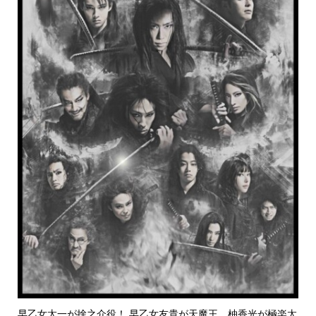
早乙女太一が捨之介役！ 早乙女友貴が天魔王、柚香光が極楽太