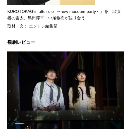
KUROTOKAGE -after die- ～new museum party～』を、出演
者の雷太、島田惇平、中尾暢樹が語り合う
取材・文： エントレ編集部
観劇レビュー