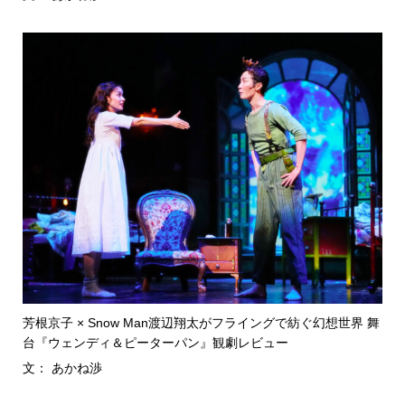
芳根京子 × Snow Man渡辺翔太がフライングで紡ぐ幻想世界 舞
台『ウェンディ＆ピーターパン』観劇レビュー
文： あかね渉