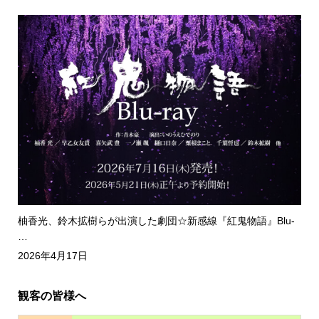
柚香光、鈴木拡樹らが出演した劇団☆新感線『紅鬼物語』Blu-
…
2026年4月17日
観客の皆様へ