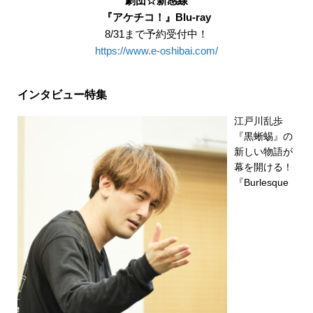
劇団☆新感線
『アケチコ！』Blu-ray
8/31まで予約受付中！
https://www.e-oshibai.com/
インタビュー特集
江戸川乱歩
『黒蜥蜴』の
新しい物語が
幕を開ける！
『Burlesque