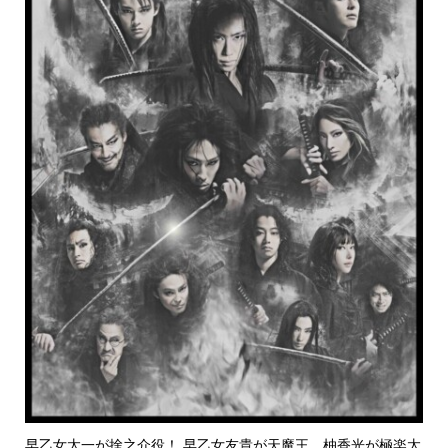
早乙女太一が捨之介役！ 早乙女友貴が天魔王、柚香光が極楽太