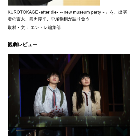
KUROTOKAGE -after die- ～new museum party～』を、出演
者の雷太、島田惇平、中尾暢樹が語り合う
取材・文： エントレ編集部
観劇レビュー