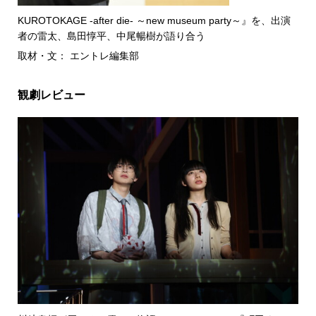
KUROTOKAGE -after die- ～new museum party～』を、出演
者の雷太、島田惇平、中尾暢樹が語り合う
取材・文： エントレ編集部
観劇レビュー