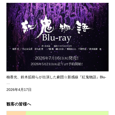
柚香光、鈴木拡樹らが出演した劇団☆新感線『紅鬼物語』Blu-
…
2026年4月17日
観客の皆様へ