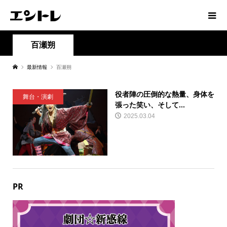
百瀬朔
最新情報
百瀬朔
役者陣の圧倒的な熱量、身体を
舞台・演劇
張った笑い、そして...
2025.03.04
PR