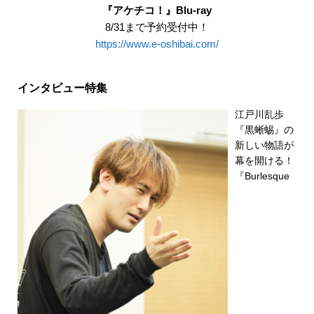
『アケチコ！』Blu-ray
8/31まで予約受付中！
https://www.e-oshibai.com/
インタビュー特集
江戸川乱歩
『黒蜥蜴』の
新しい物語が
幕を開ける！
『Burlesque