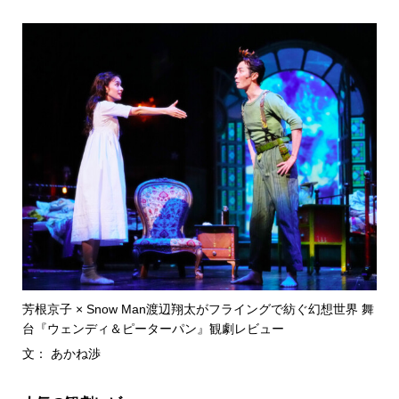
芳根京子 × Snow Man渡辺翔太がフライングで紡ぐ幻想世界 舞
台『ウェンディ＆ピーターパン』観劇レビュー
文： あかね渉