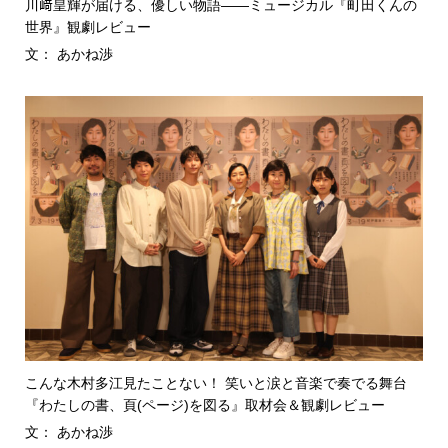
川﨑皇輝が届ける、優しい物語――ミュージカル『町田くんの
世界』観劇レビュー
文： あかね渉
こんな木村多江見たことない！ 笑いと涙と音楽で奏でる舞台
『わたしの書、頁(ページ)を図る』取材会＆観劇レビュー
文： あかね渉