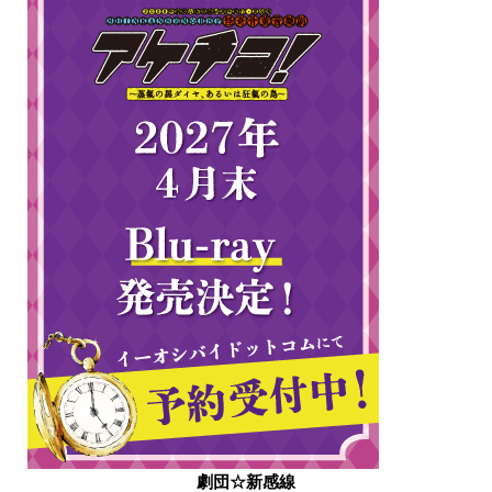
劇団☆新感線