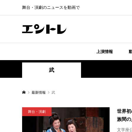
舞台・演劇のニュースを動画で
上演情報
武
最新情報
武
世界初
舞台・演劇
族間の
文学座