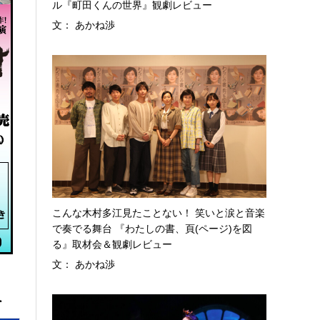
ル『町田くんの世界』観劇レビュー
文： あかね渉
こんな木村多江見たことない！ 笑いと涙と音楽
で奏でる舞台 『わたしの書、頁(ページ)を図
る』取材会＆観劇レビュー
文： あかね渉
へ