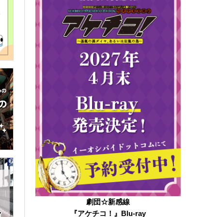
劇団☆新感線
『アケチコ！』Blu-ray