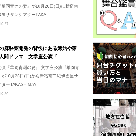
華岡青洲の妻』が10月26日(日)に新宿南
屋サザンシアターTAKA...
10.27
の麻酔薬開発の背後にある嫁姑や家
人間ドラマ 文学座公演『...
公演『華岡青洲の妻』 文学座公演『華岡青
が10月26日(日)から新宿南口紀伊國屋サ
ーTAKASHIMAY...
10.20