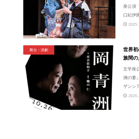
座公演『
口紀伊國
2025.
世界初
舞台・演劇
族間の
文学座
洲の妻』
ザンシアタ
2025.