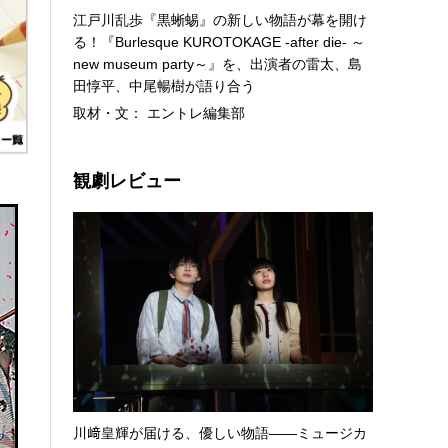
江戸川乱歩『黒蜥蜴』の新しい物語が幕を開け
る！『Burlesque KUROTOKAGE -after die- ～
new museum party～』を、出演者の雷太、島
田惇平、中尾暢樹が語り合う
取材・文： エントレ編集部
観劇レビュー
川﨑皇輝が届ける、優しい物語――ミュージカ