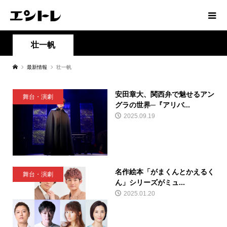
壮一帆
最新情報
壮一帆
安田章大、関西弁で魅せるアン
舞台・演劇
グラの世界─『アリバ...
2025.09.19
名作絵本「がまくんとかえるく
舞台・演劇
ん」シリーズがミュ...
2025.01.20