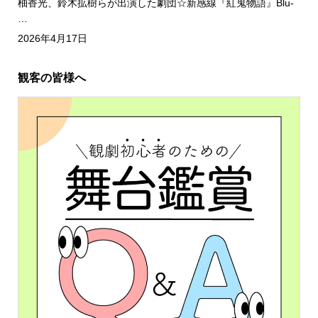
柚香光、鈴木拡樹らが出演した劇団☆新感線『紅鬼物語』Blu-
…
2026年4月17日
観客の皆様へ