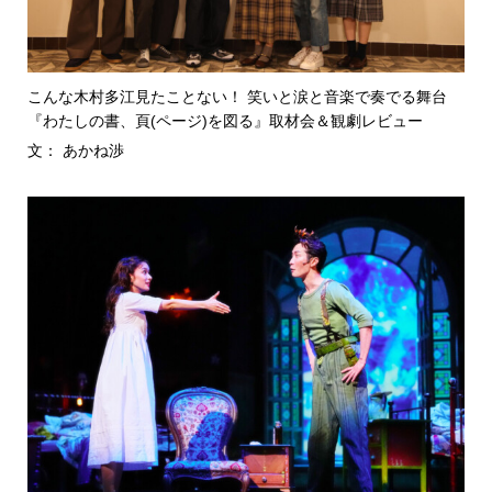
こんな木村多江見たことない！ 笑いと涙と音楽で奏でる舞台
『わたしの書、頁(ページ)を図る』取材会＆観劇レビュー
文： あかね渉