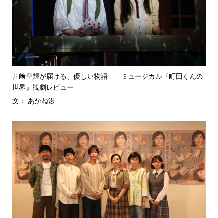
川﨑皇輝が届ける、優しい物語――ミュージカル『町田くんの
世界』観劇レビュー
文： あかね渉