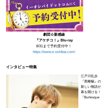
劇団☆新感線
『アケチコ！』Blu-ray
8/31まで予約受付中！
https://www.e-oshibai.com/
インタビュー特集
江戸川乱歩
『黒蜥蜴』の
新しい物語が
幕を開ける！
『Burlesque