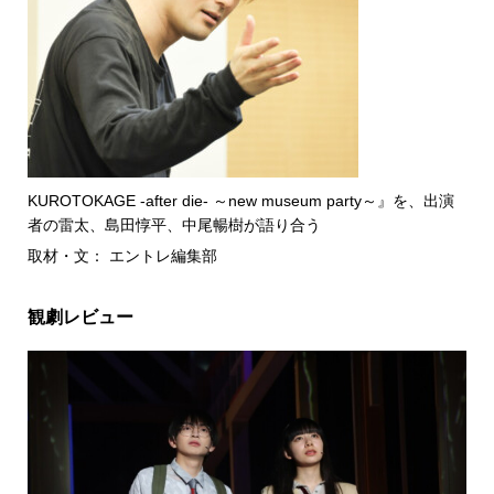
KUROTOKAGE -after die- ～new museum party～』を、出演
者の雷太、島田惇平、中尾暢樹が語り合う
取材・文： エントレ編集部
観劇レビュー