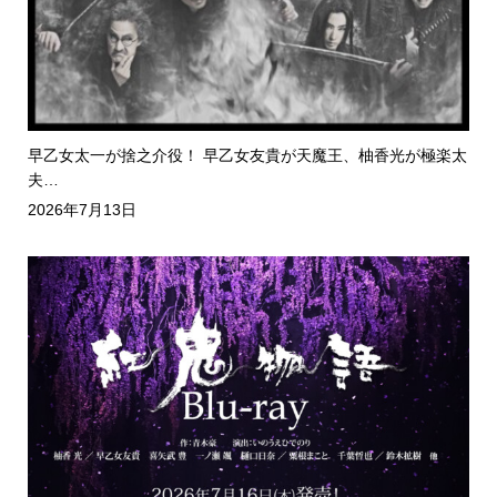
早乙女太一が捨之介役！ 早乙女友貴が天魔王、柚香光が極楽太
夫…
2026年7月13日