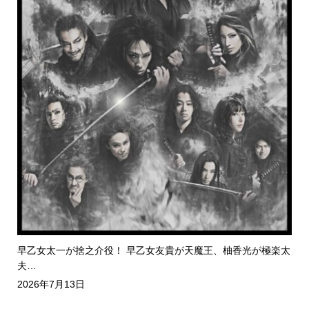
早乙女太一が捨之介役！ 早乙女友貴が天魔王、柚香光が極楽太
夫…
2026年7月13日