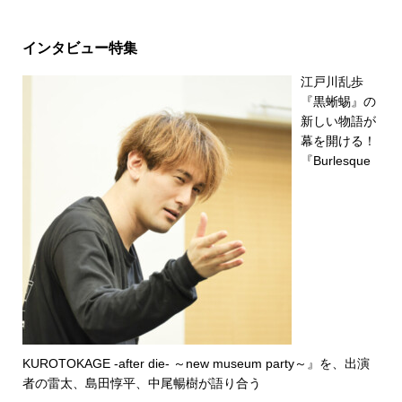
インタビュー特集
江戸川乱歩
『黒蜥蜴』の
新しい物語が
幕を開ける！
『Burlesque
KUROTOKAGE -after die- ～new museum party～』を、出演
者の雷太、島田惇平、中尾暢樹が語り合う