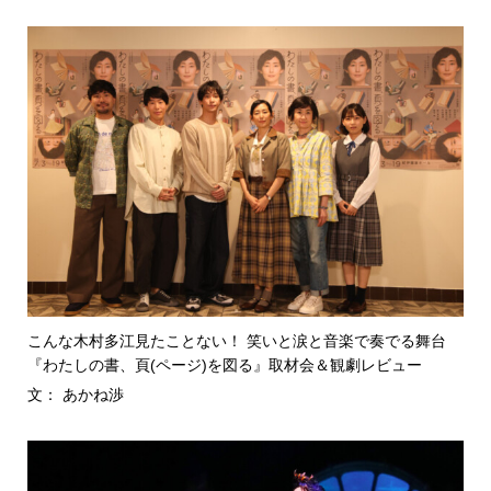
こんな木村多江見たことない！ 笑いと涙と音楽で奏でる舞台
『わたしの書、頁(ページ)を図る』取材会＆観劇レビュー
文： あかね渉