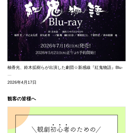
柚香光、鈴木拡樹らが出演した劇団☆新感線『紅鬼物語』Blu-
…
2026年4月17日
観客の皆様へ