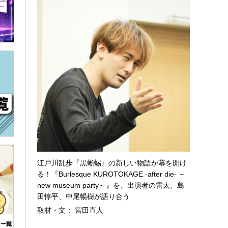
江戸川乱歩『黒蜥蜴』の新しい物語が幕を開け
る！『Burlesque KUROTOKAGE -after die- ～
new museum party～』を、出演者の雷太、島
田惇平、中尾暢樹が語り合う
取材・文： 宮田直人