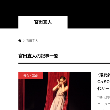
宮田直人
宮田直人
宮田直人の記事一覧
“現代
舞台・演劇
Co.
代サーカ
“現代的
ニースコ