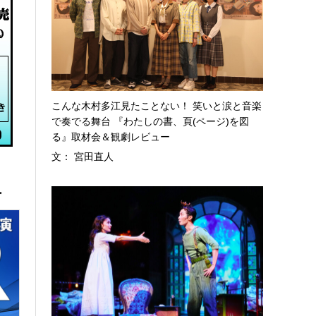
こんな木村多江見たことない！ 笑いと涙と音楽
で奏でる舞台 『わたしの書、頁(ページ)を図
る』取材会＆観劇レビュー
文： 宮田直人
へ