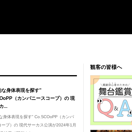
観客の皆様へ
的な身体表現を探す”
SCOoPP（カンパニースコープ）の 現
...
な身体表現を探す” Co.SCOoPP（カンパ
ープ）の 現代サーカス公演が2024年1月