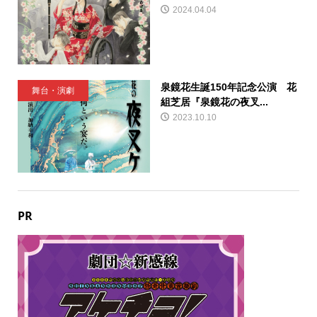
2024.04.04
泉鏡花生誕150年記念公演 花
舞台・演劇
組芝居『泉鏡花の夜叉...
2023.10.10
PR