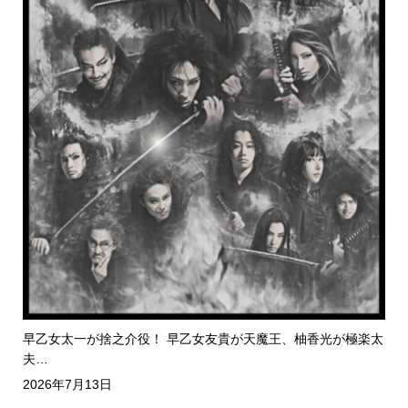
早乙女太一が捨之介役！ 早乙女友貴が天魔王、柚香光が極楽太
夫…
2026年7月13日