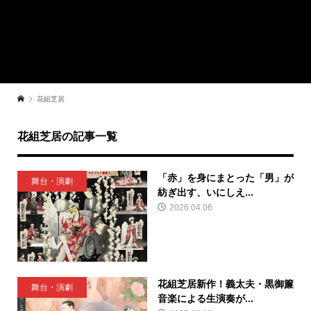
花組芝居
花組芝居の記事一覧
「赤」を身にまとった「男」が
舞台・演劇
紡ぎ出す、いにしえ...
2026.04.06
花組芝居新作！義太夫・黒御簾
舞台・演劇
音楽による生演奏が...