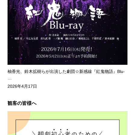
柚香光、鈴木拡樹らが出演した劇団☆新感線『紅鬼物語』Blu-
…
2026年4月17日
観客の皆様へ