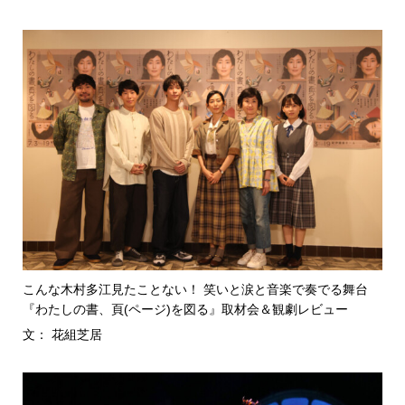
こんな木村多江見たことない！ 笑いと涙と音楽で奏でる舞台
『わたしの書、頁(ページ)を図る』取材会＆観劇レビュー
文： 花組芝居