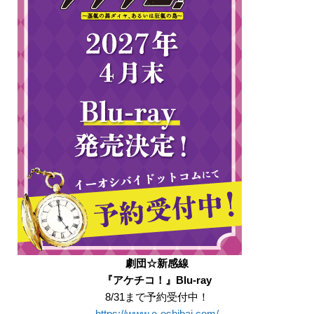
劇団☆新感線
『アケチコ！』Blu-ray
8/31まで予約受付中！
https://www.e-oshibai.com/