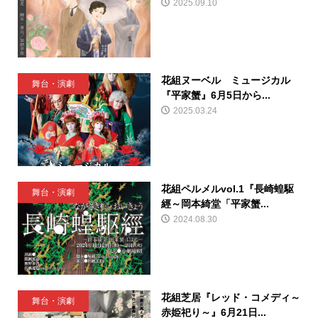
2025.09.10
花組ヌーベル ミュージカル
舞台・演劇
『平家蟹』6月5日から...
2025.03.24
花組ペルメルvol.1『長崎蝗駆
舞台・演劇
經～岡本綺堂「平家蟹...
2024.08.30
花組芝居『レッド・コメディ～
舞台・演劇
赤姫祀り～』6月21日...