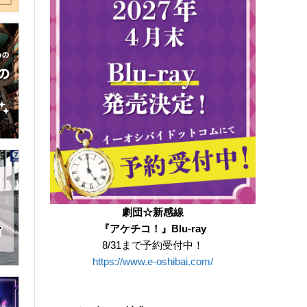
劇団☆新感線
『アケチコ！』Blu-ray
8/31まで予約受付中！
https://www.e-oshibai.com/