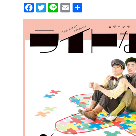
Facebook
Twitter
Line
Email
共
有