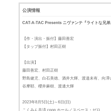
公演情報
CAT-A-TAC Presents ニヴァンテ『ライトな兄
【作・演出・振付】藤田善宏
【タップ振付】村田正樹
【出演】
藤田善宏、村田正樹
野島健児、白石美徳、酒井大輝、渡邉未有、向澤
谷摩耶、櫻井麻樹、渡邊大輝
2023年8月5日(土)～6日(日)
こくみん共済 coop ホール／スペース・ゼロ