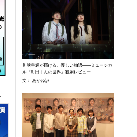
川﨑皇輝が届ける、優しい物語――ミュージカ
ル『町田くんの世界』観劇レビュー
文： あかね渉
へ