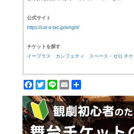
公式サイト
https://cat-a-tac.jp/wright/
チケットを探す
イープラス
カンフェティ
スペース・ゼロ チ
Facebook
Twitter
Line
Email
共
有