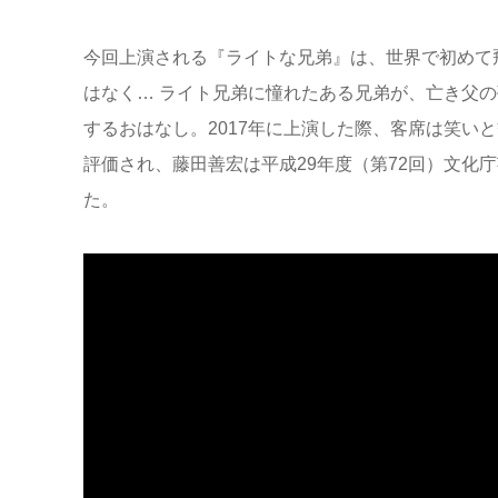
今回上演される『ライトな兄弟』は、世界で初めて
はなく… ライト兄弟に憧れたある兄弟が、亡き父の
するおはなし。2017年に上演した際、客席は笑い
評価され、藤田善宏は平成29年度（第72回）文化
た。