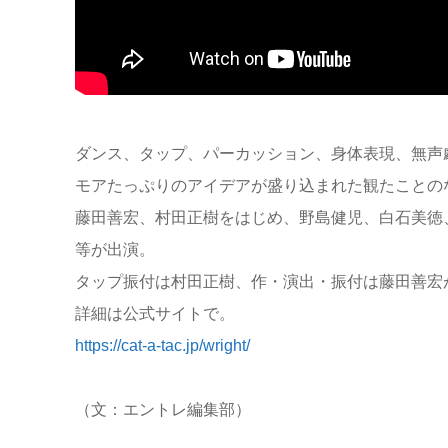
ダンス、タップ、パーカッション、身体表現、無声
モアたっぷりのアイデアが盛り込まれた観たことの
藤田善宏、村田正樹をはじめ、野島健児、白石美徳
等が出演。
タップ振付は村田正樹、作・演出・振付は藤田善宏
詳細は公式サイトで。
https://cat-a-tac.jp/wright/
（文：エントレ編集部）