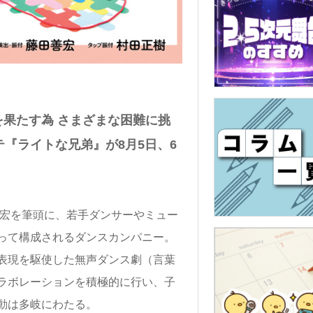
果たす為 さまざまな困難に挑
ヴァンテ『ライトな兄弟』が8月5日、6
田善宏を筆頭に、若手ダンサーやミュー
って構成されるダンスカンパニー。
表現を駆使した無声ダンス劇（言葉
ラボレーションを積極的に行い、子
動は多岐にわたる。