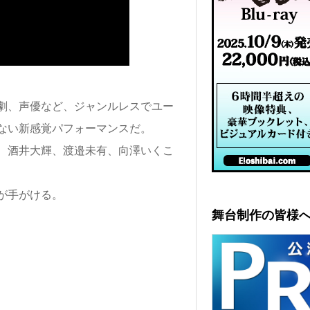
劇、声優など、ジャンルレスでユー
ない新感覚パフォーマンスだ。
、酒井大輝、渡邉未有、向澤いくこ
が手がける。
舞台制作の皆様