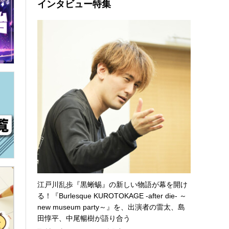
インタビュー特集
江戸川乱歩『黒蜥蜴』の新しい物語が幕を開け
る！『Burlesque KUROTOKAGE -after die- ～
new museum party～』を、出演者の雷太、島
田惇平、中尾暢樹が語り合う