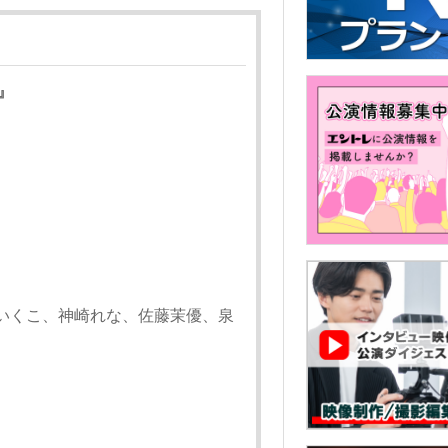
弟』
いくこ、神崎れな、佐藤茉優、泉