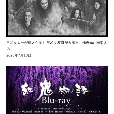
早乙女太一が捨之介役！ 早乙女友貴が天魔王、柚香光が極楽太
夫…
2026年7月13日