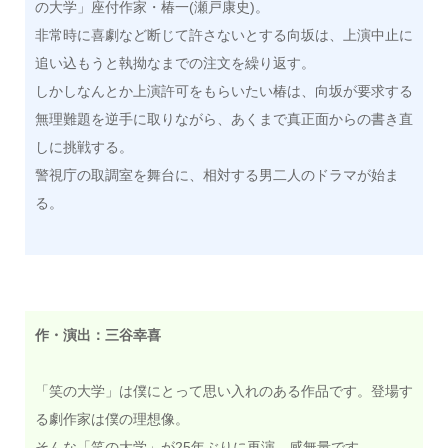
の大学」座付作家・椿一(瀬戸康史)。
非常時に喜劇など断じて許さないとする向坂は、上演中止に
追い込もうと執拗なまでの注文を繰り返す。
しかしなんとか上演許可をもらいたい椿は、向坂が要求する
無理難題を逆手に取りながら、あくまで真正面からの書き直
しに挑戦する。
警視庁の取調室を舞台に、相対する男二人のドラマが始ま
る。
作・演出：三谷幸喜
「笑の大学」は僕にとって思い入れのある作品です。登場す
る劇作家は僕の理想像。
そんな「笑の大学」が25年ぶりに再演。感無量です。