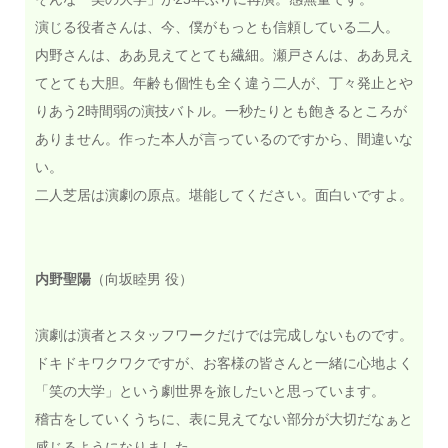
演じる役者さんは、今、僕がもっとも信頼している二人。
内野さんは、ああ見えてとても繊細。瀬戸さんは、ああ見え
てとても大胆。年齢も個性も全く違う二人が、丁々発止とや
りあう2時間弱の演技バトル。一秒たりとも飽きるところが
ありません。作った本人が言っているのですから、間違いな
い。
二人芝居は演劇の原点。堪能してください。面白いですよ。
内野聖陽
（向坂睦男 役）
演劇は演者とスタッフワークだけでは完成しないものです。
ドキドキワクワクですが、お客様の皆さんと一緒に心地よく
「笑の大学」という劇世界を旅したいと思っています。
稽古をしていくうちに、表に見えてない部分が大切だなぁと
感じるようになりました。