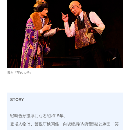
舞台『笑の大学』
STORY
戦時色が濃厚になる昭和15年。
登場人物は、警視庁検閲係・向坂睦男(内野聖陽)と劇団「笑