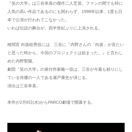
『笑の大学』は三谷幸喜の傑作二人芝居。ファンの間でも特に
人気の高い作品であるのにも関わらず、1998年以来、1度も日
本で公演が行われてこなかった。
いわば伝説の舞台が、四半世紀ぶりに上演される。
検閲官 向坂睦男役には、三谷に『内野さんの「向坂」が見たい
と思った時から、今回のプロジェクトは始まった。』と言わし
めた内野聖陽。
劇団『笑の大学』の座付作家椿一役は、三谷が今最も頼りにし
ている俳優の一人である瀬戸康史が演じる。
演出は三谷幸喜。
本作が2月8日(水)からPARCO劇場で開幕する。