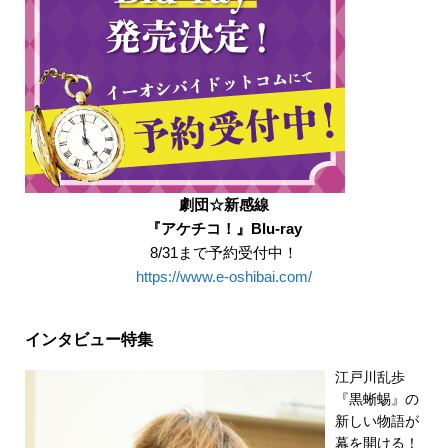
劇団☆新感線
『アケチコ！』Blu-ray
8/31まで予約受付中！
https://www.e-oshibai.com/
インタビュー特集
江戸川乱歩
『黒蜥蜴』の
新しい物語が
幕を開ける！