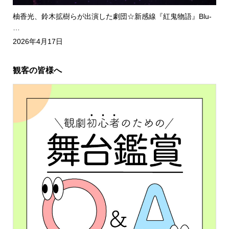
柚香光、鈴木拡樹らが出演した劇団☆新感線『紅鬼物語』Blu-
…
2026年4月17日
観客の皆様へ