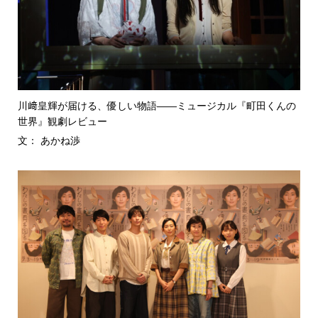
川﨑皇輝が届ける、優しい物語――ミュージカル『町田くんの
世界』観劇レビュー
文： あかね渉