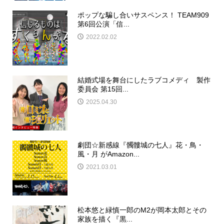
ポップな騙し合いサスペンス！ TEAM909
第6回公演「信...
2022.02.02
結婚式場を舞台にしたラブコメディ 製作
委員会 第15回...
2025.04.30
劇団☆新感線『髑髏城の七人』花・鳥・
風・月 がAmazon...
2021.03.01
松本悠と緑慎一郎のM2が岡本太郎とその
家族を描く『黒...