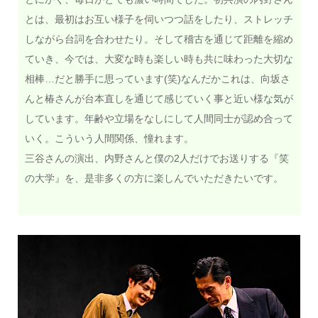
とは、最初はお互い様子を伺いつつ話をしたり、ストレッチ
しながら台詞を合わせたり。そして稽古を通じて距離を縮め
ていき、今では、大変な時も楽しい時も共に味わった大切な
相棒…だと勝手に思っています(笑)なんだかこれは、向坂さ
んと椿さんが台本直しを通じて感じていく事と近い様な気が
しています。年齢や立場をなしにして人間同士が認め合って
いく。こういう人間関係、憧れます。
三谷さんの演出、内野さんと僕の2人だけでお送りする『笑
の大学』を、是非多くの方に楽しんでいただきたいです。