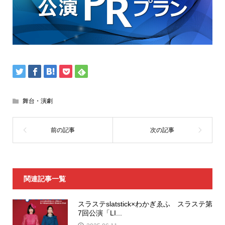
舞台・演劇
関連記事一覧
スラステslatstick×わかぎゑふ スラステ第
7回公演「LI...