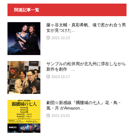
関連記事一覧
藤ヶ谷太輔・真彩希帆、魂で惹かれ合う男
女が見つけた...
2021.10.23
サンプルの松井周が北九州に滞在しながら
新作を創作 ...
2023.10.17
劇団☆新感線『髑髏城の七人』花・鳥・
風・月 がAmazon...
2021.03.01