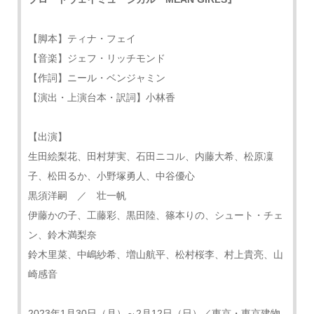
【脚本】ティナ・フェイ
【音楽】ジェフ・リッチモンド
【作詞】ニール・ベンジャミン
【演出・上演台本・訳詞】小林香
【出演】
生田絵梨花、田村芽実、石田ニコル、内藤大希、松原凜
子、松田るか、小野塚勇人、中谷優心
黒須洋嗣 ／ 壮一帆
伊藤かの子、工藤彩、黒田陸、篠本りの、シュート・チェ
ン、鈴木満梨奈
鈴木里菜、中嶋紗希、増山航平、松村桜李、村上貴亮、山
崎感音
2023年1月30日（月）～2月12日（日）／東京・東京建物