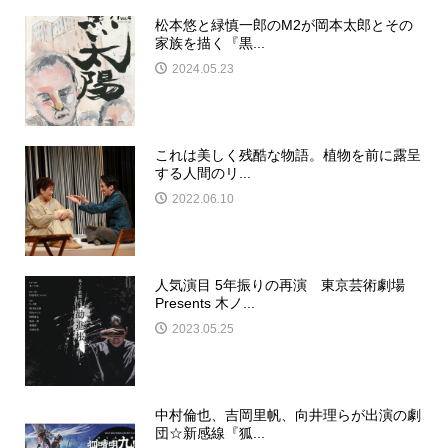
松本悠と緑慎一郎のM2が岡本太郎とその
家族を描く『黒...
2024.05.23
これは美しく残酷な物語。植物を前に露呈
する人間のリ...
2022.06.10
人気演目 5年振りの再演 東京芸術劇場
Presents 木ノ...
2023.05.25
中村倫也、吉岡里帆、向井理らが出演の劇
団☆新感線『狐...