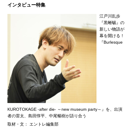
インタビュー特集
江戸川乱歩
『黒蜥蜴』の
新しい物語が
幕を開ける！
『Burlesque
KUROTOKAGE -after die- ～new museum party～』を、出演
者の雷太、島田惇平、中尾暢樹が語り合う
取材・文： エントレ編集部