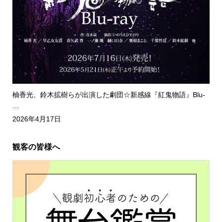
柚香光、鈴木拡樹らが出演した劇団☆新感線『紅鬼物語』Blu-
…
2026年4月17日
観客の皆様へ