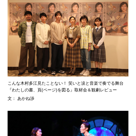
こんな木村多江見たことない！ 笑いと涙と音楽で奏でる舞台
『わたしの書、頁(ページ)を図る』取材会＆観劇レビュー
文： あかね渉