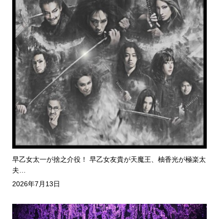
早乙女太一が捨之介役！ 早乙女友貴が天魔王、柚香光が極楽太
夫…
2026年7月13日