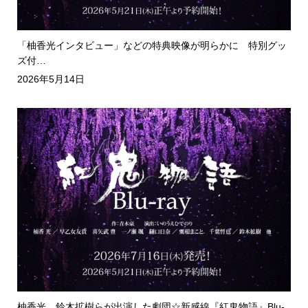
「柚香光インタビュー」などの特典映像が明らかに 特別グッ
ズ付…
2026年5月14日
柚香光、鈴木拡樹らが出演した劇団☆新感線『紅鬼物語』Blu-