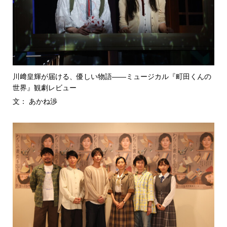
川﨑皇輝が届ける、優しい物語――ミュージカル『町田くんの
世界』観劇レビュー
文： あかね渉