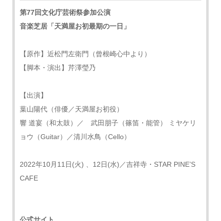
第77回文化庁芸術祭参加公演
音楽芝居「天満屋お初最期の一日」
【原作】近松門左衛門（曾根崎心中より）
【脚本・演出】芹澤瑩乃
【出演】
葉山陽代（俳優／天満屋お初役）
響 道宴（和太鼓）／ 武田朋子（篠笛・能管） ミヤケリ
ョウ（Guitar）／清川水鳥（Cello）
2022年10月11日(火) 、12日(水)／吉祥寺・STAR PINE’S
CAFE
公式サイト