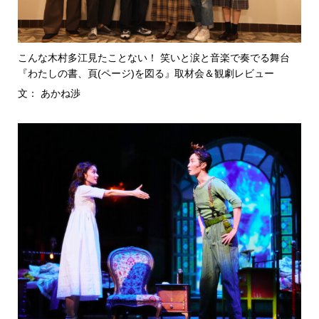
こんな木村多江見たことない！ 笑いと涙と音楽で奏でる舞台
『わたしの書、頁(ページ)を図る』取材会＆観劇レビュー
文： あかね渉