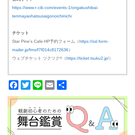
https://www.r-cib.com/events-1/ongakushibai-
tenmayaohatsusaigonoichinichi
チケット
Star Pine’s Cafe HP予約フォーム（
https://ssl.form-
mailer.jp/fms/f7f014c8172636
）
ウェブチケット ツクツク!!（
https://ticket.tsuku2.jp/
）
Facebook
Twitter
Line
Email
共
有