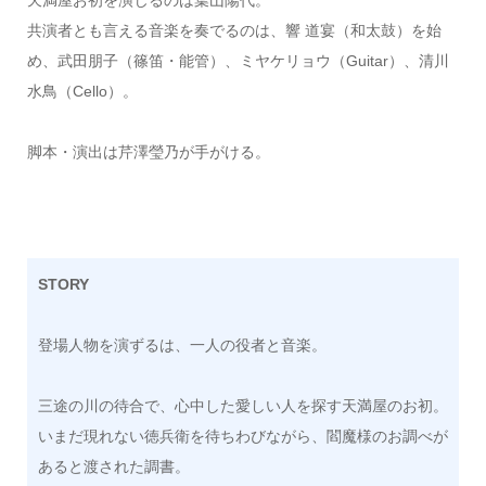
天満屋お初を演じるのは葉山陽代。
共演者とも言える音楽を奏でるのは、響 道宴（和太鼓）を始
め、武田朋子（篠笛・能管）、ミヤケリョウ（Guitar）、清川
水鳥（Cello）。
脚本・演出は芹澤瑩乃が手がける。
STORY
登場人物を演ずるは、一人の役者と音楽。
三途の川の待合で、心中した愛しい人を探す天満屋のお初。
いまだ現れない徳兵衛を待ちわびながら、閻魔様のお調べが
あると渡された調書。