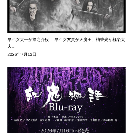
早乙女太一が捨之介役！ 早乙女友貴が天魔王、柚香光が極楽太
夫…
2026年7月13日