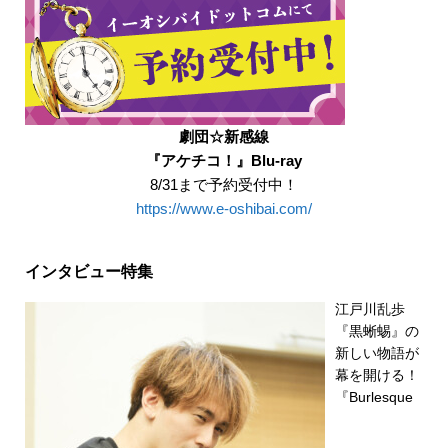
劇団☆新感線
『アケチコ！』Blu-ray
8/31まで予約受付中！
https://www.e-oshibai.com/
インタビュー特集
江戸川乱歩
『黒蜥蜴』の
新しい物語が
幕を開ける！
『Burlesque