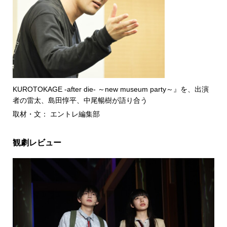
KUROTOKAGE -after die- ～new museum party～』を、出演
者の雷太、島田惇平、中尾暢樹が語り合う
取材・文： エントレ編集部
観劇レビュー