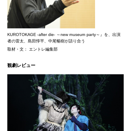
KUROTOKAGE -after die- ～new museum party～』を、出演
者の雷太、島田惇平、中尾暢樹が語り合う
取材・文： エントレ編集部
観劇レビュー