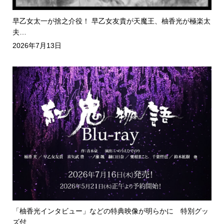
早乙女太一が捨之介役！ 早乙女友貴が天魔王、柚香光が極楽太
夫…
2026年7月13日
「柚香光インタビュー」などの特典映像が明らかに 特別グッ
ズ付…