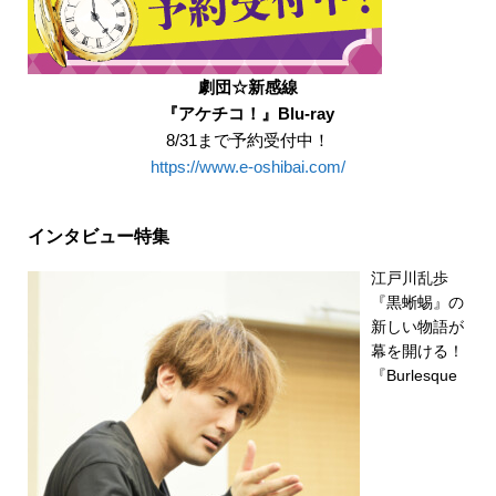
劇団☆新感線
『アケチコ！』Blu-ray
8/31まで予約受付中！
https://www.e-oshibai.com/
インタビュー特集
江戸川乱歩
『黒蜥蜴』の
新しい物語が
幕を開ける！
『Burlesque