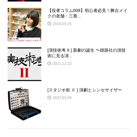
【役者コラム008】初心者必見！舞台メイ
クの老舗・三善...
2019.04.25
[演技術考 II ] 新劇の誕生 〜踏路社の演技
術に見る演...
2021.12.23
[スタジオ術 Ⅱ ] 演劇とシンセサイザー
2022.03.09