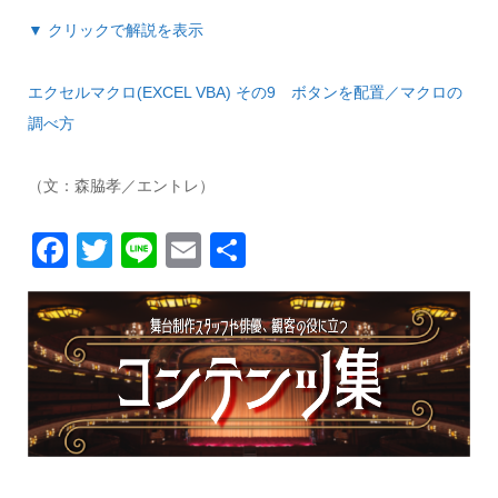
▼ クリックで解説を表示
エクセルマクロ(EXCEL VBA) その9 ボタンを配置／マクロの
調べ方
（文：森脇孝／エントレ）
Facebook
Twitter
Line
Email
共
有