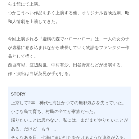
らま館にて上演。
つかこうへい作品を多く上演する他、オリジナル冒険活劇、昭
和人情劇を上演してきた。
今回上演される『虚構の森でハローハロー』は、一人の女の子
が虚構に巻き込まれながら成長していく物語をファンタジー作
品として描く。
西垣有彩、渡辺梨世、中村有沙、田谷野亮などが出演する。
作・演出は白坂英晃が手がける。
STORY
上京して2年…神代七海はかつての無邪気さを失っていた。
小さな島で育ち、村民の全てが家族だった。
帰りたい…とは思わない。私には、まだまだやりたいことが
ある。だけど…もう…。
そんなある日、七海に追い打ちをかけるような連絡が入る。