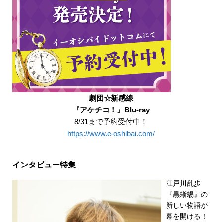
劇団☆新感線
『アケチコ！』Blu-ray
8/31まで予約受付中！
https://www.e-oshibai.com/
インタビュー特集
江戸川乱歩
『黒蜥蜴』の
新しい物語が
幕を開ける！