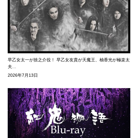
早乙女太一が捨之介役！ 早乙女友貴が天魔王、柚香光が極楽太
夫…
2026年7月13日