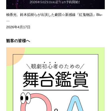
柚香光、鈴木拡樹らが出演した劇団☆新感線『紅鬼物語』Blu-
…
2026年4月17日
観客の皆様へ