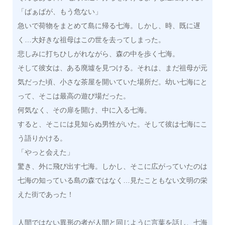
「ばぁばが、もう危ない」
急いで荷物をまとめて島に帰る七海。しかし、時、既に遅
く…大好きな祖母はこの世を去ってしまった。
悲しみに打ちひしがれながら、森の中を歩く七海。
そして彼女は、ある廃墟を見つける。それは、まだ祖母が元
気だった頃、小さな茶屋を開いていた場所だ。幼い七海にと
って、そこは最高の遊び場だった。
何気なく、その扉を開け、中に入る七海。
すると、そこには見知らぬ男性がいた。そして彼は七海にこ
う語りかける。
「やっと会えた」
驚き、外に飛び出す七海。しかし、そこに広がっていたのは
七海の知っている島の森ではなく…見たこともない文明の栄
えた街であった！
人間ではない異形の者が人間と同じように言葉を話し、七海