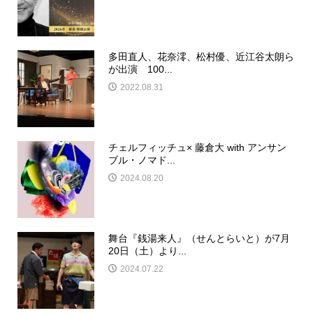
多田​直人、花奈澪、松村優、近江谷太朗ら
が出演 100...
2022.08.31
チェルフィッチュ× 藤倉大 with アンサン
ブル・ノマド...
2024.08.20
舞台『銭湯来人』（せんとらいと）が7月
20日（土）より...
2024.07.22