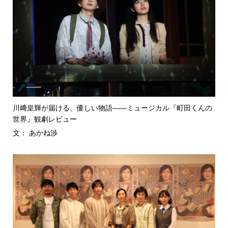
川﨑皇輝が届ける、優しい物語――ミュージカル『町田くんの
世界』観劇レビュー
文： あかね渉