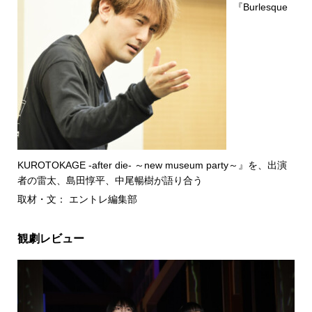
『Burlesque
KUROTOKAGE -after die- ～new museum party～』を、出演
者の雷太、島田惇平、中尾暢樹が語り合う
取材・文： エントレ編集部
観劇レビュー