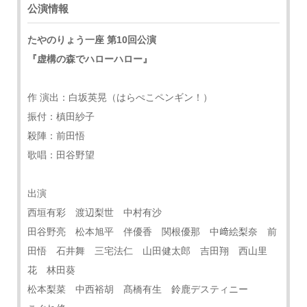
公演情報
たやのりょう一座 第10回公演
『虚構の森でハローハロー』
作 演出：白坂英晃（はらぺこペンギン！）
振付：槙田紗子
殺陣：前田悟
歌唱：田谷野望
出演
西垣有彩 渡辺梨世 中村有沙
田谷野亮 松本旭平 伴優香 関根優那 中﨑絵梨奈 前
田悟 石井舞 三宅法仁 山田健太郎 吉田翔 西山里
花 林田葵
松本梨菜 中西裕胡 髙橋有生 鈴鹿デスティニー