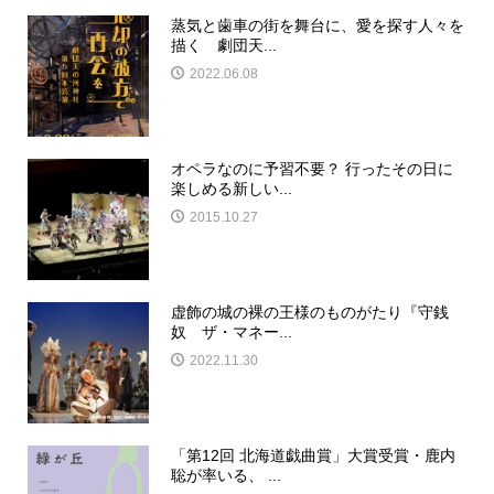
蒸気と歯車の街を舞台に、愛を探す人々を
描く 劇団天...
2022.06.08
オペラなのに予習不要？ 行ったその日に
楽しめる新しい...
2015.10.27
虚飾の城の裸の王様のものがたり『守銭
奴 ザ・マネー...
2022.11.30
「第12回 北海道戯曲賞」大賞受賞・鹿内
聡が率いる、 ...