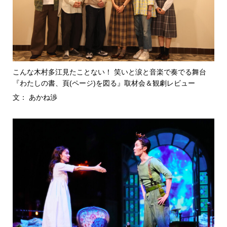
こんな木村多江見たことない！ 笑いと涙と音楽で奏でる舞台
『わたしの書、頁(ページ)を図る』取材会＆観劇レビュー
文： あかね渉