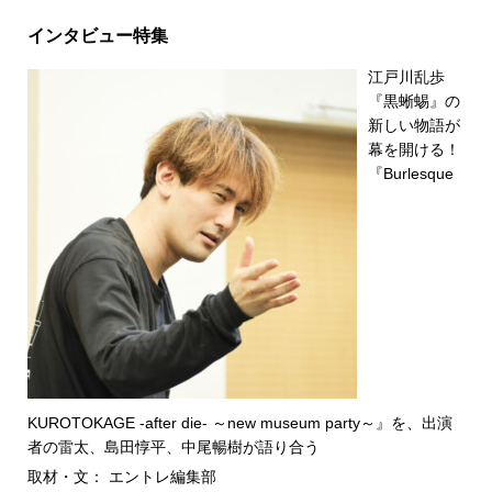
インタビュー特集
江戸川乱歩
『黒蜥蜴』の
新しい物語が
幕を開ける！
『Burlesque
KUROTOKAGE -after die- ～new museum party～』を、出演
者の雷太、島田惇平、中尾暢樹が語り合う
取材・文： エントレ編集部