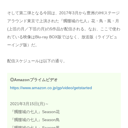
そして第二弾となる今回は、2017年3月から豊洲のIHIステージ
アラウンド東京で上演された『髑髏城の七人』花・鳥・風・月
(上弦の月／下弦の月)の5作品が配信される。なお、ここで使わ
れている映像はBlu-ray BOX版ではなく、放送版（ライブビュ
ーイング版）だ。
配信スケジュールは以下の通り。
◎Amazonプライムビデオ
https://www.amazon.co.jp/gp/video/getstarted
2021年3月15日(月)～
『髑髏城の七人』Season花
『髑髏城の七人』Season鳥
『髑髏城の七人』Season風