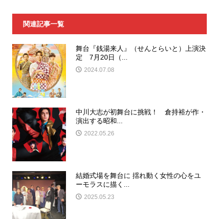
関連記事一覧
舞台『銭湯来人』（せんとらいと）上演決
定 7月20日（...
2024.07.08
中川大志が初舞台に挑戦！ 倉持裕が作・
演出する昭和...
2022.05.26
結婚式場を舞台に 揺れ動く女性の心をユ
ーモラスに描く...
2025.05.23