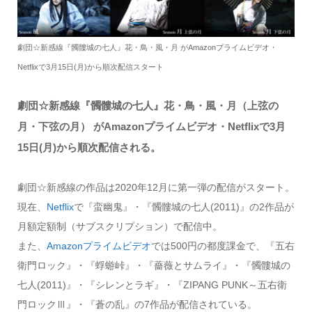
劇団☆新感線『髑髏城の七人』花・鳥・風・月 がAmazonプライムビデオ・
Netflixで3月15日(月)から順次配信スタート
劇団☆新感線『髑髏城の七人』花・鳥・風・月（上弦の
月・下弦の月） がAmazonプライムビデオ・Netflixで3月
15日(月)から順次配信される。
劇団☆新感線の作品は2020年12月に第一弾の配信がスタート。
現在、
Netflix
で『蛮幽鬼』・『髑髏城の七人(2011)』の2作品が
月額定額制（サブスクリプション）で配信中。
また、
Amazonプライムビデオ
では500円の都度課金で、『五右
衛門ロック』・『蜉蝣峠』・『薔薇とサムライ』・『髑髏城の
七人(2011)』・『シレンとラギ』・『ZIPANG PUNK～五右衛
門ロックⅢ』・『蒼の乱』の7作品が配信されている。