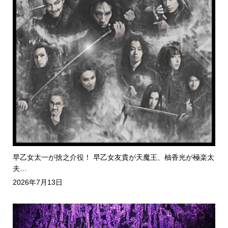
早乙女太一が捨之介役！ 早乙女友貴が天魔王、柚香光が極楽太
夫…
2026年7月13日