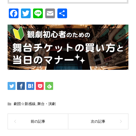
Facebook
Twitter
Line
Email
共
有
劇団☆新感線
,
舞台・演劇