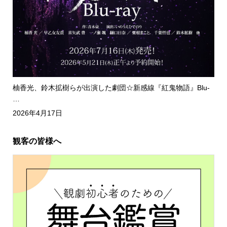
柚香光、鈴木拡樹らが出演した劇団☆新感線『紅鬼物語』Blu-
…
2026年4月17日
観客の皆様へ