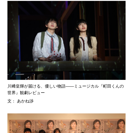
川﨑皇輝が届ける、優しい物語――ミュージカル『町田くんの
世界』観劇レビュー
文： あかね渉