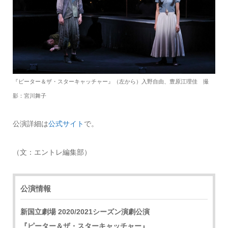
『ピーター＆ザ・スターキャッチャー』（左から）入野自由、豊原江理佳 撮
影：宮川舞子
公演詳細は
公式サイト
で。
（文：エントレ編集部）
公演情報
新国立劇場 2020/2021シーズン演劇公演
『ピーター＆ザ・スターキャッチャー』