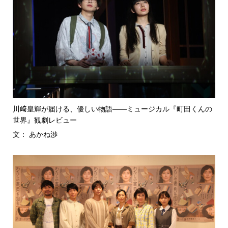
川﨑皇輝が届ける、優しい物語――ミュージカル『町田くんの
世界』観劇レビュー
文： あかね渉