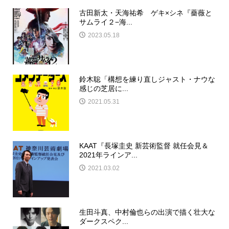
古田新太・天海祐希 ゲキ×シネ『薔薇と
サムライ２−海...
2023.05.18
鈴木聡「構想を練り直しジャスト・ナウな
感じの芝居に...
2021.05.31
KAAT『長塚圭史 新芸術監督 就任会見＆
2021年ラインア...
2021.03.02
生田斗真、中村倫也らの出演で描く壮大な
ダークスペク...