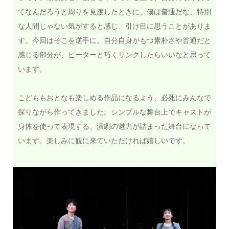
てなんだろうと周りを見渡したときに、僕は普通だな、特別
な人間じゃない気がすると感じ、引け目に思うことがありま
す。今回はそこを逆手に、自分自身がもつ素朴さや普通だと
感じる部分が、ピーターと巧くリンクしたらいいなと思って
います。
こどももおとなも楽しめる作品になるよう、必死にみんなで
探りながら作ってきました。シンプルな舞台上でキャストが
身体を使って表現する、演劇の魅力が詰まった舞台になって
います。楽しみに観に来ていただければ嬉しいです。