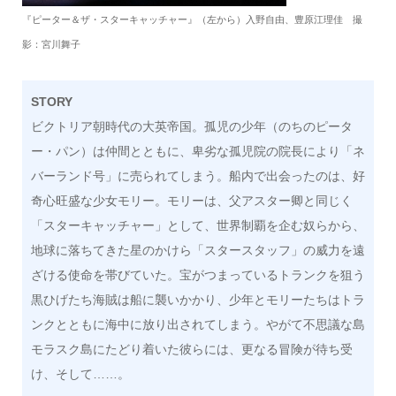
『ピーター＆ザ・スターキャッチャー』（左から）入野自由、豊原江理佳 撮
影：宮川舞子
STORY
ビクトリア朝時代の大英帝国。孤児の少年（のちのピータ
ー・パン）は仲間とともに、卑劣な孤児院の院長により「ネ
バーランド号」に売られてしまう。船内で出会ったのは、好
奇心旺盛な少女モリー。モリーは、父アスター卿と同じく
「スターキャッチャー」として、世界制覇を企む奴らから、
地球に落ちてきた星のかけら「スタースタッフ」の威力を遠
ざける使命を帯びていた。宝がつまっているトランクを狙う
黒ひげたち海賊は船に襲いかかり、少年とモリーたちはトラ
ンクとともに海中に放り出されてしまう。やがて不思議な島
モラスク島にたどり着いた彼らには、更なる冒険が待ち受
け、そして……。