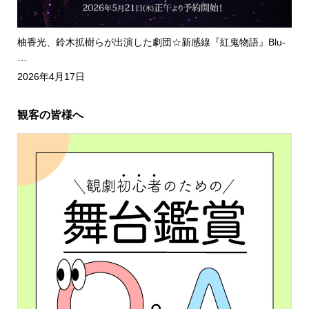
柚香光、鈴木拡樹らが出演した劇団☆新感線『紅鬼物語』Blu-
…
2026年4月17日
観客の皆様へ