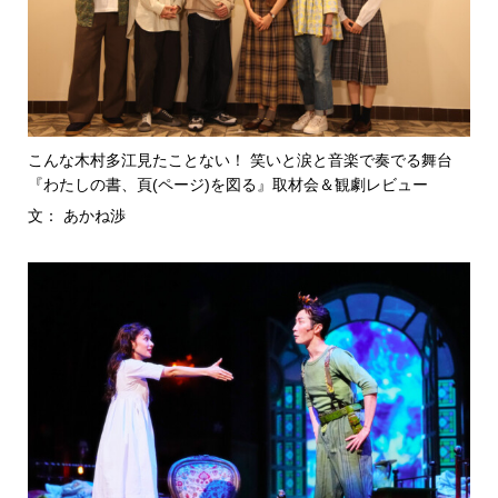
こんな木村多江見たことない！ 笑いと涙と音楽で奏でる舞台
『わたしの書、頁(ページ)を図る』取材会＆観劇レビュー
文： あかね渉