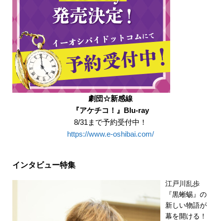
劇団☆新感線
『アケチコ！』Blu-ray
8/31まで予約受付中！
https://www.e-oshibai.com/
インタビュー特集
江戸川乱歩
『黒蜥蜴』の
新しい物語が
幕を開ける！