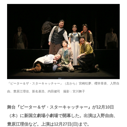
有
『ピーター＆ザ・スターキャッチャー』（左から）宮崎吐夢、櫻井章喜、入野自
由、豊原江理佳、新名基浩、内田健司 撮影：宮川舞子
舞台『ピーター＆ザ・スターキャッチャー』が12月10日
（木）に新国立劇場小劇場で開幕した。出演は入野自由、
豊原江理佳など。上演は12月27日(日)まで。