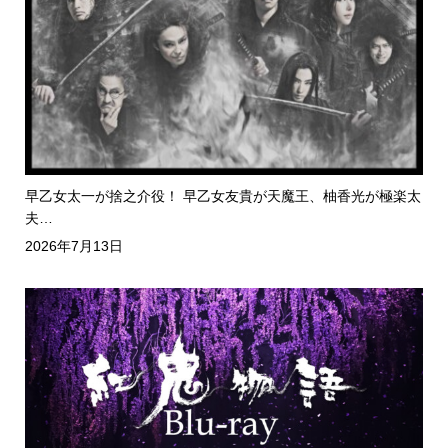
早乙女太一が捨之介役！ 早乙女友貴が天魔王、柚香光が極楽太
夫…
2026年7月13日