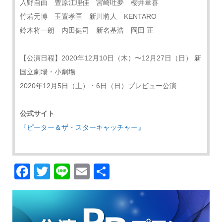
入野自由 豊原江理佳 宮崎吐夢 櫻井章喜
竹若元博 玉置孝匡 新川將人 KENTARO
鈴木将一朗 内田健司 新名基浩 岡田 正
【公演日程】2020年12月10日（木）〜12月27日（日） 新
国立劇場・小劇場
2020年12月5日（土）・6日（日）プレビュー公演
公式サイト
『ピーター＆ザ・スターキャッチャー』
Facebook
Twitter
Line
Email
共
有