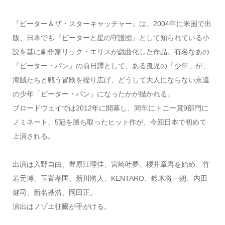
『ピーター＆ザ・スターキャッチャー』は、2004年に米国で出
版、日本でも『ピーターと星の守護団』として知られている小
説を基に劇作家リック・エリスが戯曲化した作品。有名なあの
『ピーター・パン』の前日譚として、ある孤児の「少年」が、
海賊たちと戦う冒険を繰り広げ、どうして大人にならない永遠
の少年「ピーター・パン」になったかが描かれる。
ブロードウェイでは2012年に開幕し、同年にトニー賞9部門に
ノミネート、5冠を勝ち取ったヒット作が、今回日本で初めて
上演される。
出演は入野自由、豊原江理佳、宮崎吐夢、櫻井章喜を始め、竹
若元博、玉置孝匡、新川將人、KENTARO、鈴木将一朗、内田
健司、新名基浩、岡田正。
演出はノゾエ征爾が手がける。