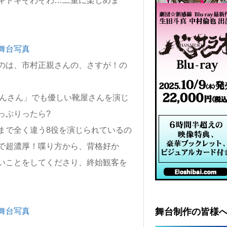
キドキそわそわ…二重に楽しめま
のは、市村正親さんの、さすが！の
ぴんさん」でも優しい靴屋さんを演じ
っぷりったら?
まで全く違う8役を演じられているの
で超濃厚！喋り方から、背格好か
いことをしてくださり、終始観客を
舞台制作の皆様