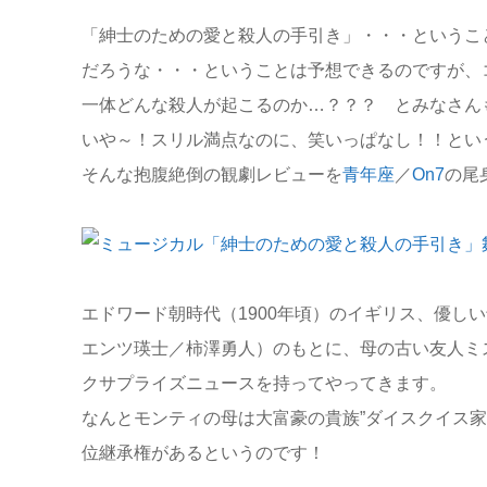
「紳士のための愛と殺人の手引き」・・・というこ
だろうな・・・ということは予想できるのですが、
一体どんな殺人が起こるのか…？？？ とみなさん
いや～！スリル満点なのに、笑いっぱなし！！とい
そんな抱腹絶倒の観劇レビューを
青年座
／
On7
の尾
エドワード朝時代（1900年頃）のイギリス、優し
エンツ瑛士／柿澤勇人）のもとに、母の古い友人ミ
クサプライズニュースを持ってやってきます。
なんとモンティの母は大富豪の貴族”ダイスクイス家
位継承権があるというのです！