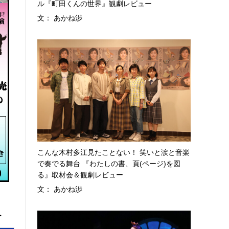
ル『町田くんの世界』観劇レビュー
文： あかね渉
こんな木村多江見たことない！ 笑いと涙と音楽
で奏でる舞台 『わたしの書、頁(ページ)を図
る』取材会＆観劇レビュー
文： あかね渉
へ