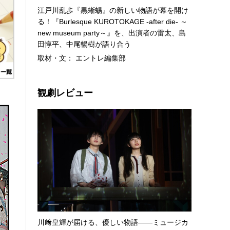
江戸川乱歩『黒蜥蜴』の新しい物語が幕を開け
る！『Burlesque KUROTOKAGE -after die- ～
new museum party～』を、出演者の雷太、島
田惇平、中尾暢樹が語り合う
取材・文： エントレ編集部
観劇レビュー
川﨑皇輝が届ける、優しい物語――ミュージカ