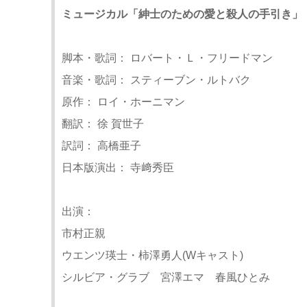
ミュージカル「紳士のための愛と殺人の手引き」
脚本・歌詞： ロバート・Ｌ・フリードマン
音楽・歌詞： スティーブン・ルトバク
原作： ロイ・ホーニマン
翻訳： 徐 賀世子
訳詞： 高橋亜子
日本版演出： 寺﨑秀臣
出演：
市村正親
ウエンツ瑛士・柿澤勇人(Wキャスト)
シルビア・グラブ 宮澤エマ 春風ひとみ