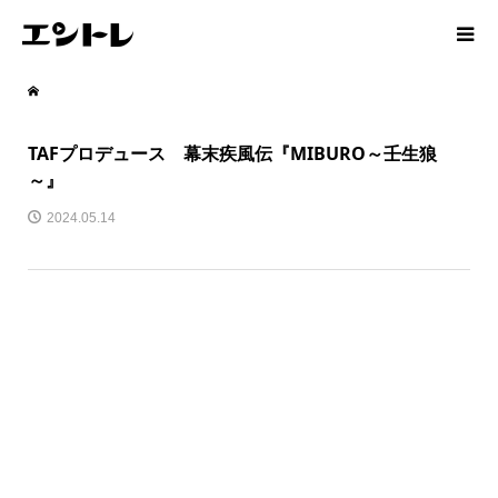
TAFプロデュース 幕末疾風伝『MIBURO～壬生狼
～』
2024.05.14