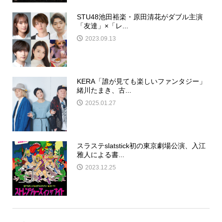
STU48池田裕楽・原田清花がダブル主演
「友達」×「レ...
2023.09.13
KERA「誰が見ても楽しいファンタジー」
緒川たまき、古...
2025.01.27
スラステslatstick初の東京劇場公演、入江
雅人による書...
2023.12.25