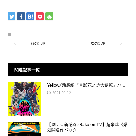
関連記事一覧
Yellow⚡️新感線『月影花之丞大逆転』ハ...
2021.01.12
【劇団☆新感線×Rakuten TV】超豪華《爆
烈関連作パック...