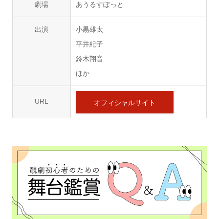
劇場
あうるすぽっと
出演
小黒雄太
平井紀子
鈴木翔音
ほか
URL
オフィシャルサイト