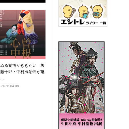
死ぬる覚悟がききたい 坂
田藤十郎・中村鴈治郎が魅
..
2026.04.08