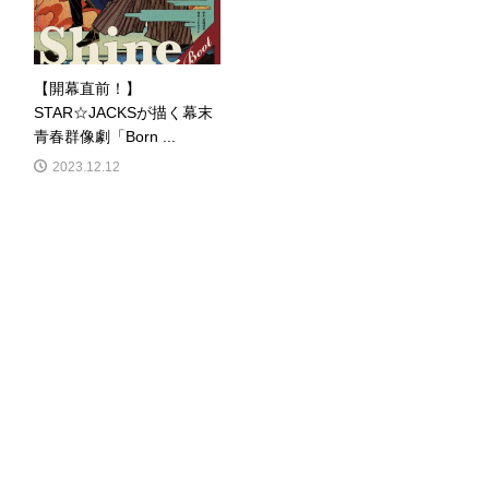
【開幕直前！】
STAR☆JACKSが描く幕末
青春群像劇「Born ...
2023.12.12