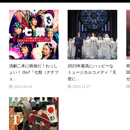
演劇二本に映画だ！わっし
2023年最高にハッピーな
ょい！ On7『七祭（ナナフ
ミュージカルコメディ『天
ェ...
使に...
せ.
2021.06.16
2023.11.27