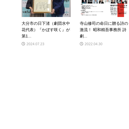
大分市の日下渚（劇団水中
寺山修司の命日に贈る詩の
花代表）『かぼす咲く』が
激流！ 昭和精吾事務所 詩
第1...
劇...
2024.07.23
2022.04.30