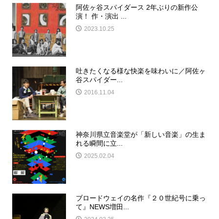
阿佐ヶ谷スパイダース 2年ぶりの新作公
演！ 作・演出 ...
2023.10.25
吐きたくなる様な快楽を味わいに／阿佐ヶ
谷スパイダー...
2016.11.04
神奈川県立音楽堂が「新しい音楽」の生ま
れる瞬間に立...
2025.02.04
ブロードウェイの名作『２０世紀号に乗っ
て』NEWS増田...