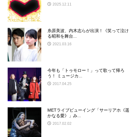
2025.12.11
糸原美波、内木志らが出演！《笑って泣け
る昭和を舞台...
2021.03.16
今年も「トゥモロー！」って歌って帰ろ
う！ ミュージカ...
2017.04.25
METライブビューイング「サーリアホ《遥
かなる愛》」み...
2017.02.02