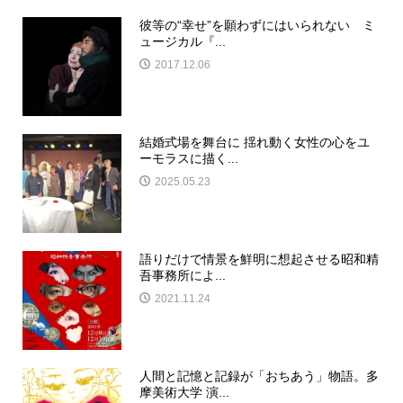
彼等の“幸せ”を願わずにはいられない ミ
ュージカル『...
2017.12.06
結婚式場を舞台に 揺れ動く女性の心をユ
ーモラスに描く...
2025.05.23
語りだけで情景を鮮明に想起させる昭和精
吾事務所によ...
2021.11.24
人間と記憶と記録が「おちあう」物語。多
摩美術大学 演...