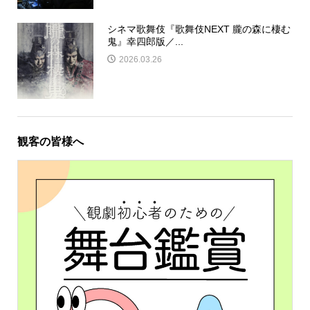
シネマ歌舞伎『歌舞伎NEXT 朧の森に棲む
鬼』幸四郎版／...
2026.03.26
観客の皆様へ