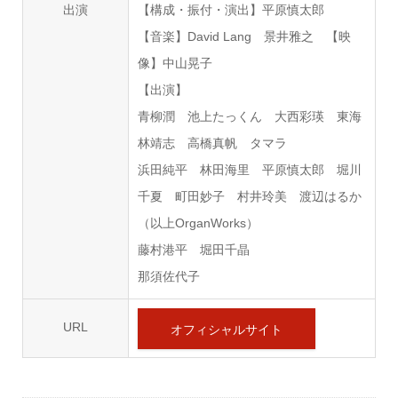
出演
【構成・振付・演出】平原慎太郎
【音楽】David Lang 景井雅之 【映
像】中山晃子
【出演】
青柳潤 池上たっくん 大西彩瑛 東海
林靖志 高橋真帆 タマラ
浜田純平 林田海里 平原慎太郎 堀川
千夏 町田妙子 村井玲美 渡辺はるか
（以上OrganWorks）
藤村港平 堀田千晶
那須佐代子
URL
オフィシャルサイト