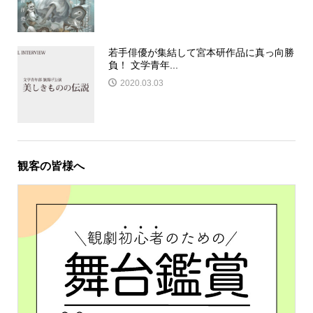
若手俳優が集結して宮本研作品に真っ向勝
負！ 文学青年...
2020.03.03
観客の皆様へ