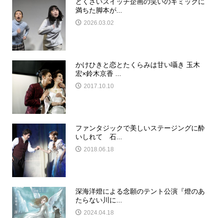
どくさいスイッチ企画の笑いのギミックに
満ちた脚本が...
2026.03.02
かけひきと恋とたくらみは甘い囁き 玉木
宏×鈴木京香 ...
2017.10.10
ファンタジックで美しいステージングに酔
いしれて 石...
2018.06.18
深海洋燈による念願のテント公演『燈のあ
たらない川に...
2024.04.18