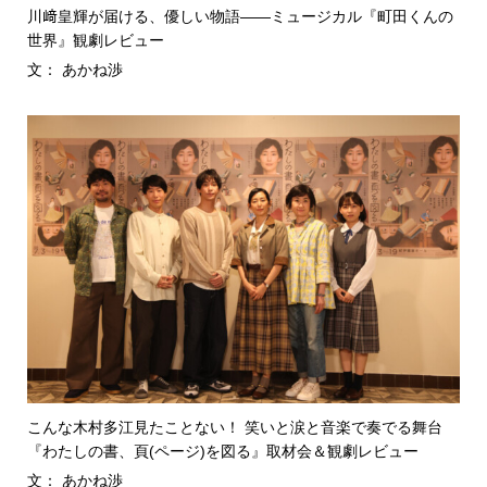
川﨑皇輝が届ける、優しい物語――ミュージカル『町田くんの
世界』観劇レビュー
文： あかね渉
こんな木村多江見たことない！ 笑いと涙と音楽で奏でる舞台
『わたしの書、頁(ページ)を図る』取材会＆観劇レビュー
文： あかね渉