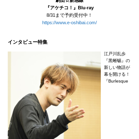
劇団☆新感線
『アケチコ！』Blu-ray
8/31まで予約受付中！
https://www.e-oshibai.com/
インタビュー特集
江戸川乱歩
『黒蜥蜴』の
新しい物語が
幕を開ける！
『Burlesque