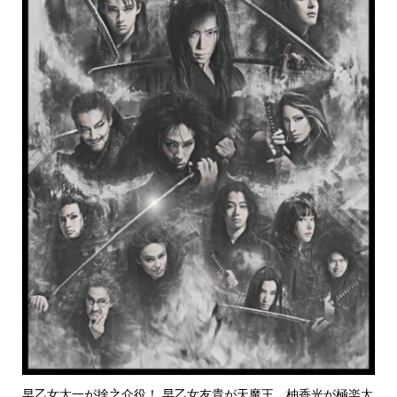
早乙女太一が捨之介役！ 早乙女友貴が天魔王、柚香光が極楽太