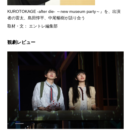
KUROTOKAGE -after die- ～new museum party～』を、出演
者の雷太、島田惇平、中尾暢樹が語り合う
取材・文： エントレ編集部
観劇レビュー