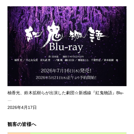
柚香光、鈴木拡樹らが出演した劇団☆新感線『紅鬼物語』Blu-
…
2026年4月17日
観客の皆様へ