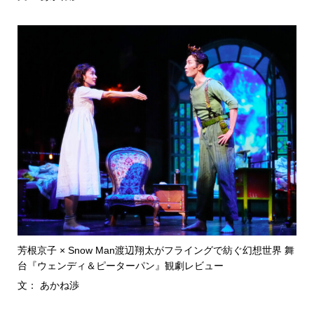
芳根京子 × Snow Man渡辺翔太がフライングで紡ぐ幻想世界 舞
台『ウェンディ＆ピーターパン』観劇レビュー
文： あかね渉