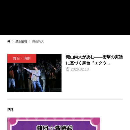
最新情報
織山尚大
織山尚大が挑む――衝撃の実話
舞台・演劇
に基づく舞台『エクウ...
2026.02.18
PR