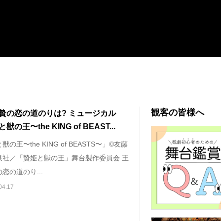
観客の皆様へ
贄の恋の道のりは? ミュージカル
の王〜the KING of BEAST...
の王〜the KING of BEASTS〜」©友藤
泉社／「贄姫と獣の王」舞台製作委員会 王
恋の道のり...
04.17