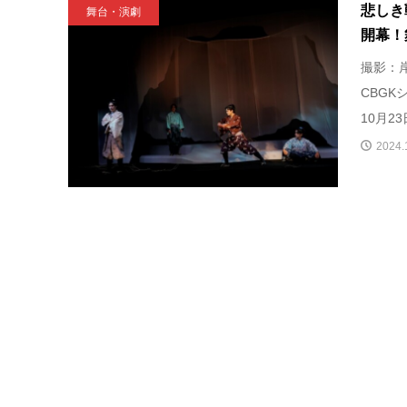
悲しき
舞台・演劇
開幕！
撮影：
CBGK
10月2
2024.