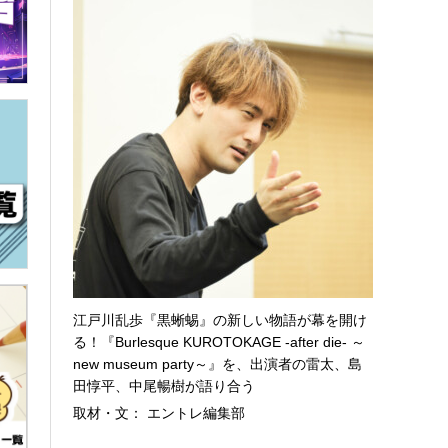
江戸川乱歩『黒蜥蜴』の新しい物語が幕を開け
る！『Burlesque KUROTOKAGE -after die- ～
new museum party～』を、出演者の雷太、島
田惇平、中尾暢樹が語り合う
取材・文： エントレ編集部