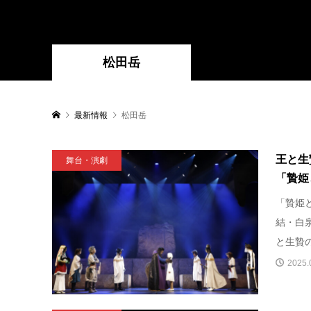
松田岳
最新情報
松田岳
王と生
舞台・演劇
「贄姫と獣
「贄姫と獣
結・白
と生贄の
2025.