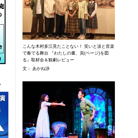
こんな木村多江見たことない！ 笑いと涙と音楽
で奏でる舞台 『わたしの書、頁(ページ)を図
る』取材会＆観劇レビュー
文： あかね渉
へ