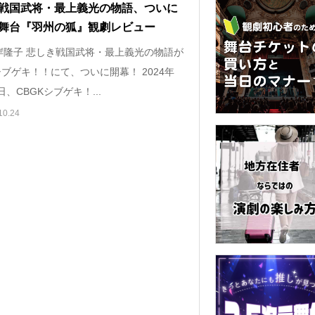
戦国武将・最上義光の物語、ついに
舞台『羽州の狐』観劇レビュー
岸隆子 悲しき戦国武将・最上義光の物語が
シブゲキ！！にて、ついに開幕！ 2024年
3日、CBGKシブゲキ！...
10.24