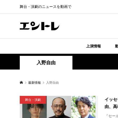
舞台・演劇のニュースを動画で
上演情報
入野自由
最新情報
入野自由
イッセ
舞台・演劇
由、高
『セー