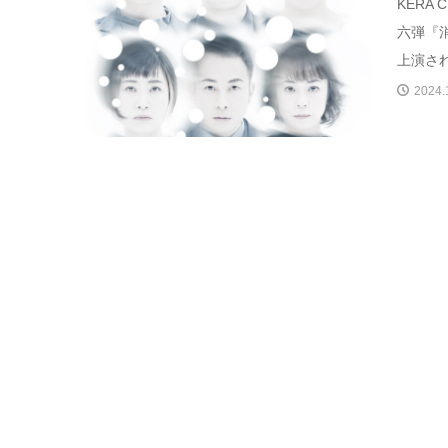
KERA 
六弾『消
上演され
2024.