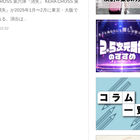
CROSS 第六弾『消失』 KERA CROSS 第
失』が2025年1月〜2月に東京・大阪で
る。演出は...
10.02