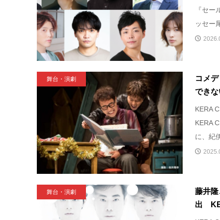
『セー
ッセー尾
2026.
コメデ
舞台・演劇
できな
KERA
KERA
に、紀伊
2025.
藤井隆
舞台・演劇
出 KE