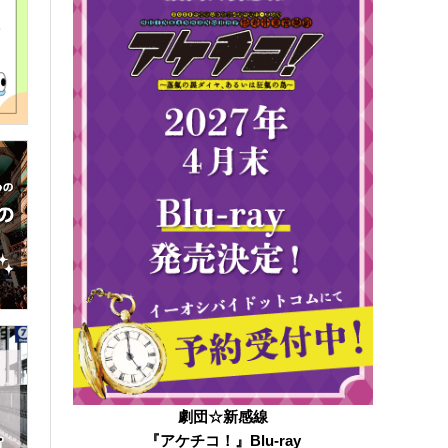
劇団☆新感線
『アケチコ！』Blu-ray