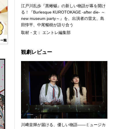
江戸川乱歩『黒蜥蜴』の新しい物語が幕を開け
る！『Burlesque KUROTOKAGE -after die- ～
new museum party～』を、出演者の雷太、島
田惇平、中尾暢樹が語り合う
取材・文： エントレ編集部
観劇レビュー
川﨑皇輝が届ける、優しい物語――ミュージカ