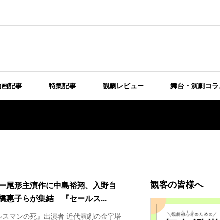
動画記事
特集記事
観劇レビュー
舞台・演劇コラ
観客の皆様へ
ー尾形主演作に中島裕翔、入野自
橋惠子らが集結 『セールス...
ルスマンの死』出演者 近代演劇の金字塔