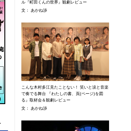
ル『町田くんの世界』観劇レビュー
文： あかね渉
こんな木村多江見たことない！ 笑いと涙と音楽
で奏でる舞台 『わたしの書、頁(ページ)を図
る』取材会＆観劇レビュー
文： あかね渉
へ