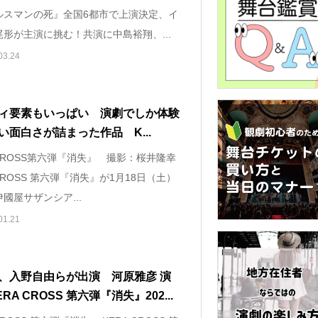
ルスマンの死』全国6都市で上演決定、イ
形が主演に挑む！共演に中島裕翔、...
03.24
ィ要素もいっぱい 演劇でしか体験
い面白さが詰まった作品 K...
 CROSS第六弾『消失』 撮影：桜井隆幸
 CROSS 第六弾『消失』が1月18日（土）
國屋サザンシア...
01.21
、入野自由らが出演 河原雅彦 演
RA CROSS 第六弾『消失』202...