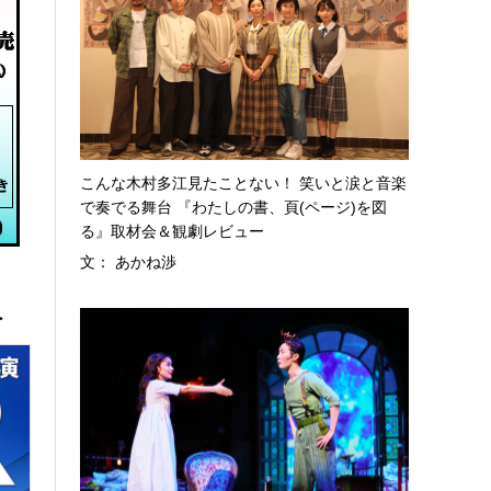
こんな木村多江見たことない！ 笑いと涙と音楽
で奏でる舞台 『わたしの書、頁(ページ)を図
る』取材会＆観劇レビュー
文： あかね渉
へ