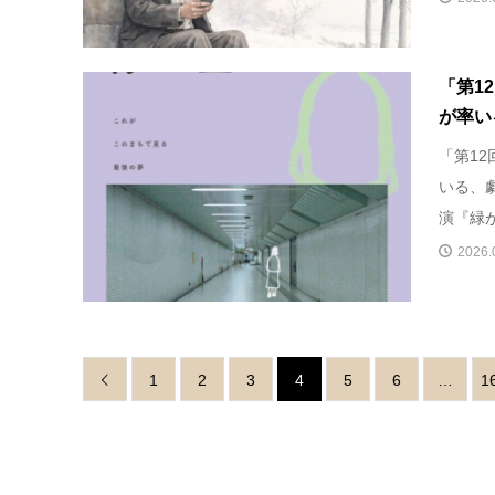
「第1
が率い
「第1
いる、
演『緑が
2026.
1
2
3
4
5
6
…
1
