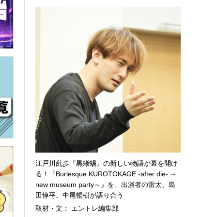
江戸川乱歩『黒蜥蜴』の新しい物語が幕を開け
る！『Burlesque KUROTOKAGE -after die- ～
new museum party～』を、出演者の雷太、島
田惇平、中尾暢樹が語り合う
取材・文： エントレ編集部