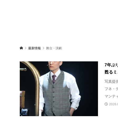
最新情報
舞台・演劇
7年ぶ
甦るミ
写真提
フネ・
マンティ
2026.