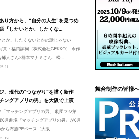
あり方から、“自分の人生”を見つめ
語『したいとか、したくな...
いとか、したくないとかの話じゃない
』写真：福岡諒祠（株式会社GEKKO） 今作
郁人さん×橋本マナミさん、松...
05.21
舞台制作の皆様
ジ、現代の“つながり”を描く新作
チングアプリの男」を大阪で上演
ジ「マッチングアプリの男」 劇団フジ第
大阪6月劇場『マッチングアプリの男』が6月
金)から布施PEベース（大阪...
05.19