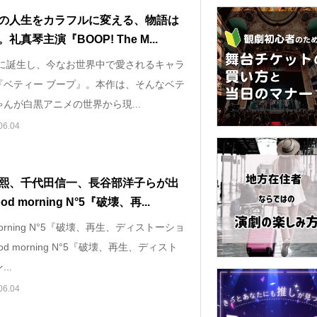
の人生をカラフルに変える、物語は
礼真琴主演『BOOP! The M...
0年に誕生し、今なお世界中で愛されるキャラ
『ベティー ブープ』。本作は、そんなベテ
んが白黒アニメの世界から現...
06.04
熙、千代田信一、長谷部洋子らが出
d morning N°5『破壊、再...
 morning N°5『破壊、再生、ディストーショ
od morning N°5『破壊、再生、ディスト
..
06.04