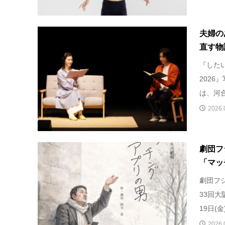
夫婦の
直す物
『した
2026
は、河合
2026.
劇団フ
「マッ
劇団フ
33回
19日(
2026.