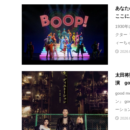
あなた
ここに。
193
クター
ィーちゃ
2026.
太田将
演 goo
good
ン』 go
ーション.
2026.