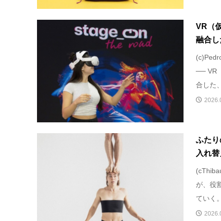
VR（
融合し
(c)Pe
── 
合した、
2026.
ふたり
入れ替
(cThi
が、役
ていく。
2026.