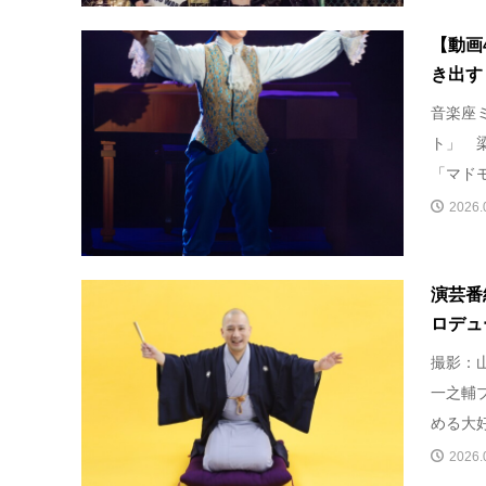
【動画
き出す
音楽座
ト」 梁
「マドモ
2026.
演芸番
ロデュ
撮影：
一之輔
める大好
2026.