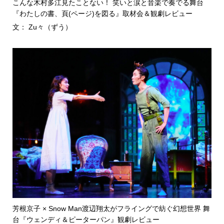
こんな木村多江見たことない！ 笑いと涙と音楽で奏でる舞台
『わたしの書、頁(ページ)を図る』取材会＆観劇レビュー
文： Zu々（ずう）
芳根京子 × Snow Man渡辺翔太がフライングで紡ぐ幻想世界 舞
台『ウェンディ＆ピーターパン』観劇レビュー