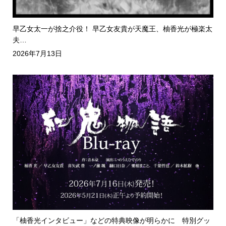
早乙女太一が捨之介役！ 早乙女友貴が天魔王、柚香光が極楽太
夫…
2026年7月13日
「柚香光インタビュー」などの特典映像が明らかに 特別グッ