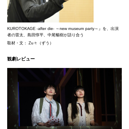
KUROTOKAGE -after die- ～new museum party～』を、出演
者の雷太、島田惇平、中尾暢樹が語り合う
取材・文： Zu々（ずう）
観劇レビュー