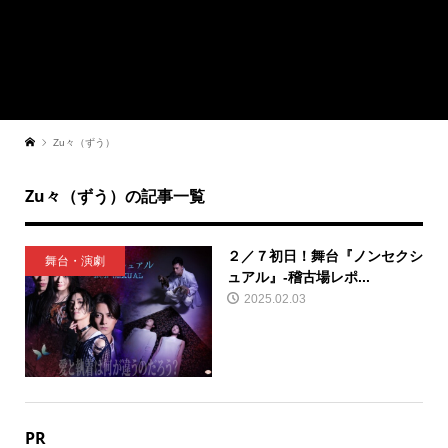
Zu々（ずう）
Zu々（ずう）の記事一覧
２／７初日！舞台『ノンセクシ
舞台・演劇
ュアル』-稽古場レポ...
2025.02.03
PR