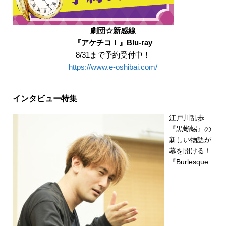
劇団☆新感線
『アケチコ！』Blu-ray
8/31まで予約受付中！
https://www.e-oshibai.com/
インタビュー特集
江戸川乱歩
『黒蜥蜴』の
新しい物語が
幕を開ける！
『Burlesque