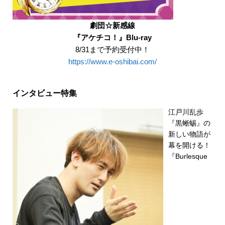
劇団☆新感線
『アケチコ！』Blu-ray
8/31まで予約受付中！
https://www.e-oshibai.com/
インタビュー特集
江戸川乱歩
『黒蜥蜴』の
新しい物語が
幕を開ける！
『Burlesque