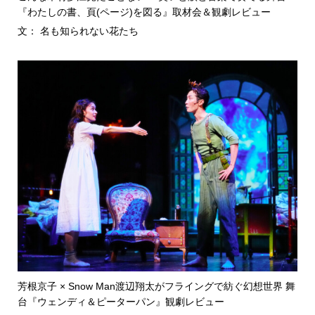
『わたしの書、頁(ページ)を図る』取材会＆観劇レビュー
文： 名も知られない花たち
芳根京子 × Snow Man渡辺翔太がフライングで紡ぐ幻想世界 舞
台『ウェンディ＆ピーターパン』観劇レビュー