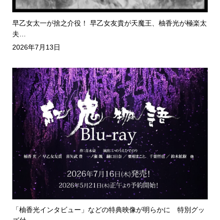
早乙女太一が捨之介役！ 早乙女友貴が天魔王、柚香光が極楽太
夫…
2026年7月13日
「柚香光インタビュー」などの特典映像が明らかに 特別グッ