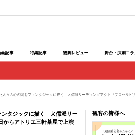
動画記事
特集記事
観劇レビュー
舞台・演劇コラ
た人々の心の闇をファンタジックに描く 犬儒派リーディングアクト『プロセルピナ』
観客の皆様へ
ァンタジックに描く 犬儒派リー
6日からアトリエ三軒茶屋で上演