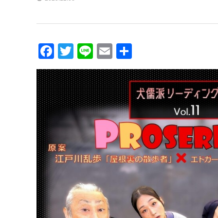
Facebook
Twitter
Line
Email
共
有