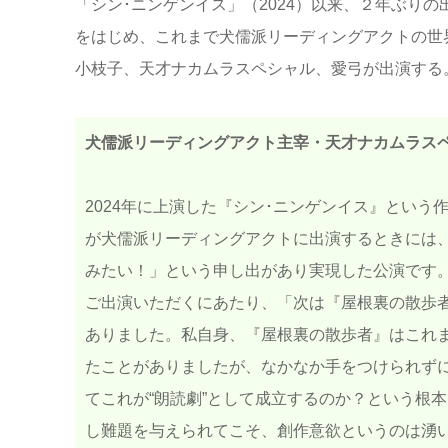
「シン･ニンゲンイス」（2024）以来、２年ぶり
をはじめ、これまで犬儒派リーディングアクトの世
小枝子、天才ナカムラスペシャル、愛弓が出演する
犬儒派リーディングアクト主宰・天才ナカムラス
2024年に上演した『シン･ニンゲンイス』という
が犬儒派リーディングアクトに出演するときには
みたい！」という申し出があり実現した公演です
ご出演いただくにあたり、「次は『屋根裏の散歩
ありました。私自身、『屋根裏の散歩者』はこれ
たことがありましたが、なかなか手をつけられず
てこれが“朗読劇”として成立するのか？という根
し難題を与えられてこそ、創作意欲というのは湧