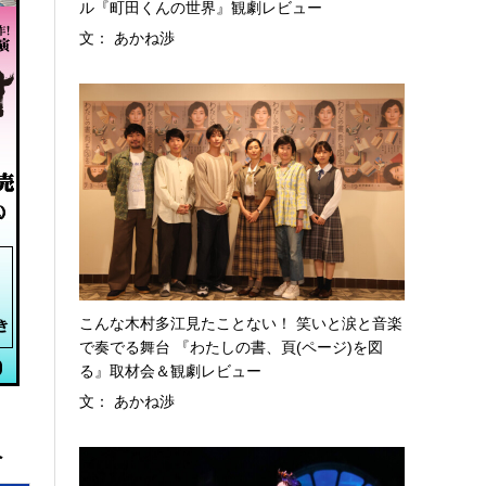
ル『町田くんの世界』観劇レビュー
文： あかね渉
こんな木村多江見たことない！ 笑いと涙と音楽
で奏でる舞台 『わたしの書、頁(ページ)を図
る』取材会＆観劇レビュー
文： あかね渉
へ