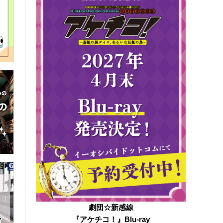
劇団☆新感線
『アケチコ！』Blu-ray