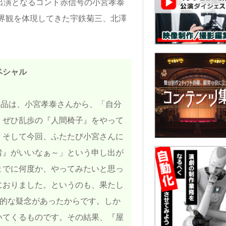
の出演となるコント赤信号の小宮孝泰
界観を体現してきた宇鉄菊三、北澤
。
ペシャル
作品は、小宮孝泰さんから、「自分
、ぜひ乱歩の『人間椅子』をやって
。そして今回、ふたたび小宮さんに
者』がいいなぁ～」という申し出が
までに何度か、やってみたいと思っ
におりました。というのも、果たし
本的な疑念があったからです。しか
いてくるものです。その結果、『屋