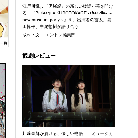
江戸川乱歩『黒蜥蜴』の新しい物語が幕を開け
る！『Burlesque KUROTOKAGE -after die- ～
new museum party～』を、出演者の雷太、島
田惇平、中尾暢樹が語り合う
取材・文： エントレ編集部
観劇レビュー
川﨑皇輝が届ける、優しい物語――ミュージカ