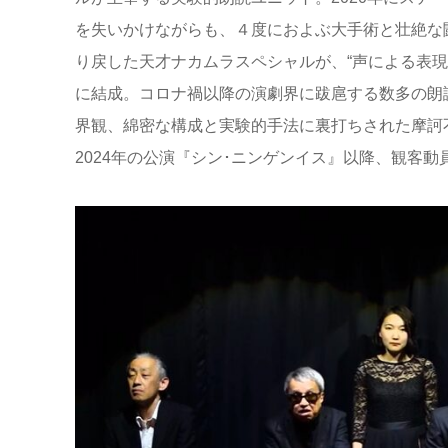
を失いかけながらも、４度におよぶ大手術と壮絶な
り戻した天才ナカムラスペシャルが、“声による表現”
に結成。コロナ禍以降の演劇界に跋扈する数多の朗
界観、綿密な構成と実験的手法に裏打ちされた摩訶
2024年の公演『シン･ニンゲンイス』以降、観客