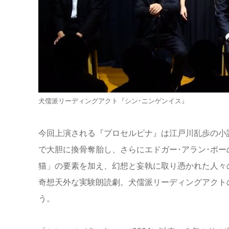
犬儒派リーディングアクト『シン･ニンゲンイス』
今回上演される『プロセルピナ』は江戸川乱歩の小
で大胆に換骨奪胎し、さらにエドガー･アラン･ポ
猫」の要素を加え、幻想と妄執に取り憑かれた人々
奇想天外な実験朗読劇。犬儒派リーディングアクト
う。