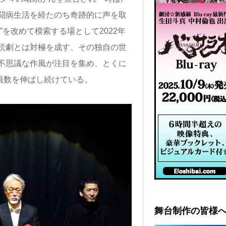
闘病生活を経たのち奇跡的に声を取
を改めて模索する場として2022年
読劇とは対極を成す、その独自の世
不思議な作風が注目を集め、とくに
動員数を伸ばし続けている。
舞台制作の皆様